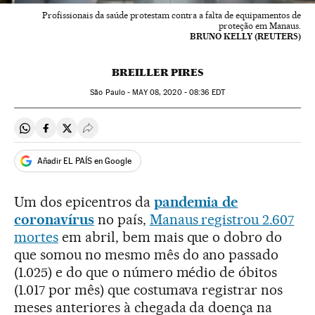
Profissionais da saúde protestam contra a falta de equipamentos de
proteção em Manaus.
BRUNO KELLY (REUTERS)
BREILLER PIRES
São Paulo -
MAY
08, 2020 - 08:36
EDT
Compartir en Whatsapp
Compartir en Facebook
Compartir en Twitter
Desplegar Redes Sociales
Añadir EL PAÍS en Google
Um dos epicentros da
pandemia de
coronavírus
no país,
Manaus registrou 2.607
mortes
em abril, bem mais que o dobro do
que somou no mesmo mês do ano passado
(1.025) e do que o número médio de óbitos
(1.017 por mês) que costumava registrar nos
meses anteriores à chegada da doença na