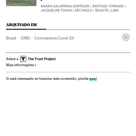
NAIARA GALARRAGA GORTÁZAR
/
SANTIAGO TORRADO
/
JACQUELINE FOWKS
| SÃO PAULO / BOGOTÁ / LIMA
ARQUIVADO EM
Brasil
OMS
Coronavirus Covid-19
Coronavirus de Wuhan
Pandemia
Coronavirus
Doenças infecciosas
Doenças respiratórias
Adere a
Mais informações
Ministério Saúde
Manaus
Amazônia
Virologia
Cemitérios
Sociedade
Saúde
São Paulo
Fortaleza
aquí
Si está interesado en licenciar este contenido, pinche
Ceará