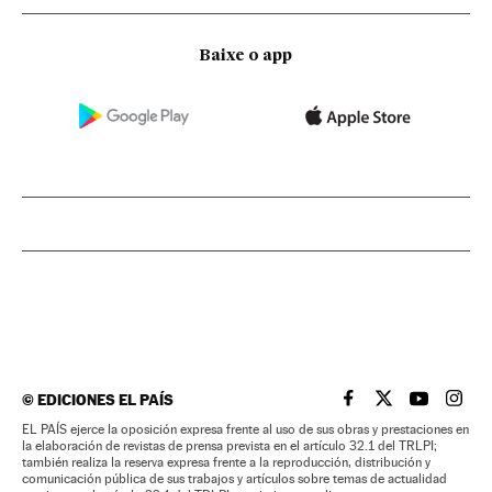
Baixe o app
©
EDICIONES EL PAÍS
EL PAÍS BRASIL EN
EL PAÍS BRASI
EL PAÍS B
EL PA
EL PAÍS ejerce la oposición expresa frente al uso de sus obras y prestaciones en
la elaboración de revistas de prensa prevista en el artículo 32.1 del TRLPI;
también realiza la reserva expresa frente a la reproducción, distribución y
comunicación pública de sus trabajos y artículos sobre temas de actualidad