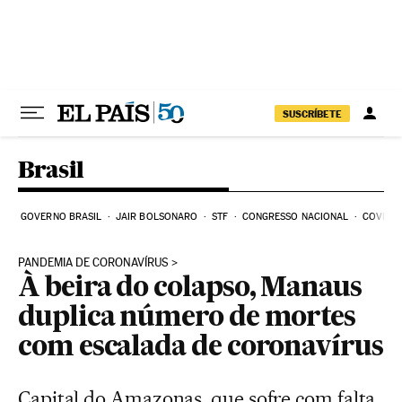
Pular para o conteúdo
SUSCRÍBETE
Brasil
GOVERNO BRASIL
JAIR BOLSONARO
STF
CONGRESSO NACIONAL
COVID-1
PANDEMIA DE CORONAVÍRUS
À beira do colapso, Manaus
duplica número de mortes
com escalada de coronavírus
Capital do Amazonas, que sofre com falta