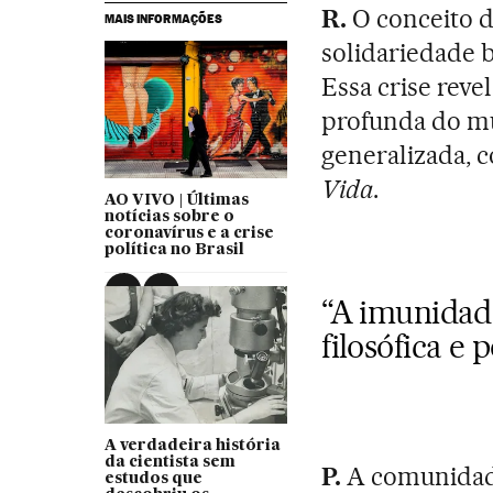
R.
O conceito 
MAIS INFORMAÇÕES
solidariedade bi
Essa crise reve
profunda do mu
generalizada,
Vida
.
AO VIVO | Últimas
notícias sobre o
coronavírus e a crise
política no Brasil
“A imunidad
filosófica e 
A verdadeira história
da cientista sem
P.
A comunidade
estudos que