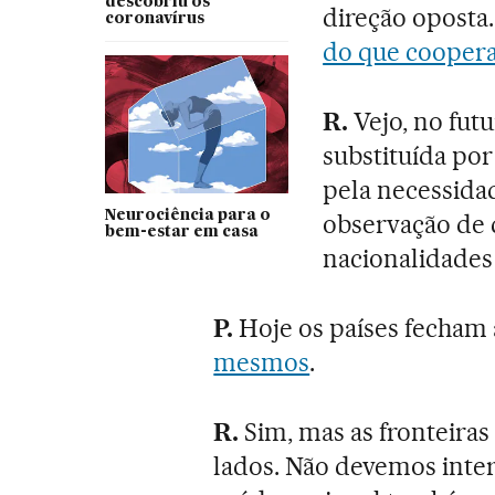
descobriu os
direção oposta
coronavírus
do que cooper
R.
Vejo, no fut
substituída po
pela necessida
Neurociência para o
observação de q
bem-estar em casa
nacionalidades 
P.
Hoje os países fecham 
mesmos
.
R.
Sim, mas as fronteira
lados. Não devemos inte