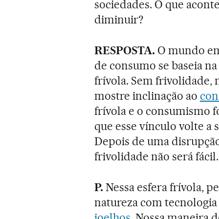
sociedades. O que acon
diminuir?
RESPOSTA.
O mundo em 
de consumo se baseia na
frívola. Sem frivolidade
mostre inclinação ao
co
frívola e o consumismo 
que esse vínculo volte a s
Depois de uma disrupção
frivolidade não será fácil.
P.
Nessa esfera frívola, p
natureza com tecnologia 
joelhos
. Nossa maneira 