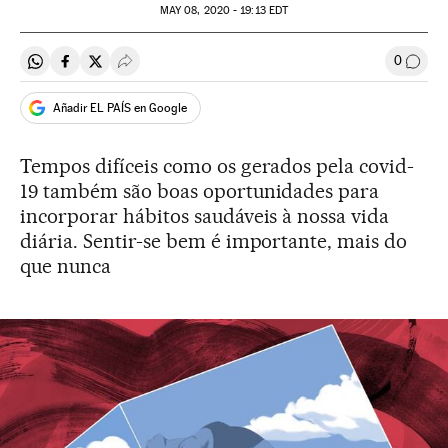
MAY
08, 2020 - 19:13
EDT
0
Compartir en Whatsapp
Compartir en Facebook
Compartir en Twitter
Desplegar Redes Sociales
Comen
Añadir EL PAÍS en Google
Tempos difíceis como os gerados pela covid-
19 também são boas oportunidades para
incorporar hábitos saudáveis à nossa vida
diária. Sentir-se bem é importante, mais do
que nunca