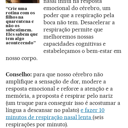
nasal influi na resposta
emocional do cérebro, um
“Crie uma
rotina com os
poder que a respiração pela
filhos na
boca não tem. Desacelerar a
quarentena e
não os
respiração permite que
subestimem.
Eles sabem que
melhoremos nossas
tem algo
capacidades cognitivas e
acontecendo”
estabeleçamos o bem-estar em
nosso corpo.
Conselho:
para que nosso cérebro não
amplifique a sensação de dor, modere a
resposta emocional e reforce a atenção e a
memória, a proposta é respirar pelo nariz
(um truque para conseguir isso é acostumar a
língua a descansar no palato)
e fazer 10
minutos de respiração nasal lenta
(seis
respirações por minuto).