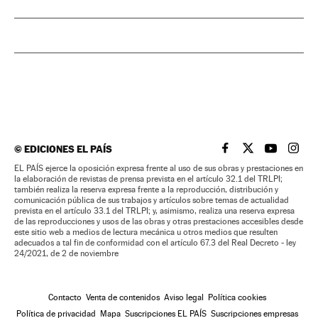
©
EDICIONES EL PAÍS
EL PAÍS BRASIL EN
EL PAÍS BRASI
EL PAÍS B
EL PA
EL PAÍS ejerce la oposición expresa frente al uso de sus obras y prestaciones en
la elaboración de revistas de prensa prevista en el artículo 32.1 del TRLPI;
también realiza la reserva expresa frente a la reproducción, distribución y
comunicación pública de sus trabajos y artículos sobre temas de actualidad
prevista en el artículo 33.1 del TRLPI; y, asimismo, realiza una reserva expresa
de las reproducciones y usos de las obras y otras prestaciones accesibles desde
este sitio web a medios de lectura mecánica u otros medios que resulten
adecuados a tal fin de conformidad con el artículo 67.3 del Real Decreto - ley
24/2021, de 2 de noviembre
Contacto
Venta de contenidos
Aviso legal
Política cookies
Política de privacidad
Mapa
Suscripciones EL PAÍS
Suscripciones empresas