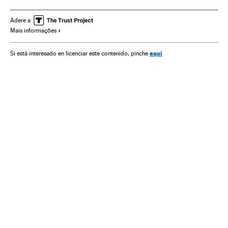
Ciências naturais
Ciência
Coronavirus Covid-19
Pandemia
Coronavirus
Psicologia
Virologia
Adere a
Mais informações
Doenças infecciosas
Epidemia
Microbiologia
Doenças
aquí
Si está interesado en licenciar este contenido, pinche