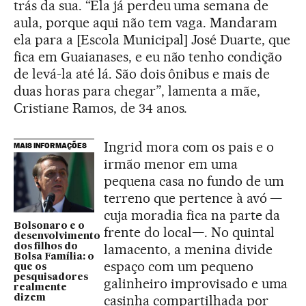
trás da sua. “Ela já perdeu uma semana de
aula, porque aqui não tem vaga. Mandaram
ela para a [Escola Municipal] José Duarte, que
fica em Guaianases, e eu não tenho condição
de levá-la até lá. São dois ônibus e mais de
duas horas para chegar”, lamenta a mãe,
Cristiane Ramos, de 34 anos.
Ingrid mora com os pais e o
MAIS INFORMAÇÕES
irmão menor em uma
pequena casa no fundo de um
terreno que pertence à avó —
cuja moradia fica na parte da
Bolsonaro e o
frente do local—. No quintal
desenvolvimento
lamacento, a menina divide
dos filhos do
Bolsa Família: o
espaço com um pequeno
que os
pesquisadores
galinheiro improvisado e uma
realmente
casinha compartilhada por
dizem