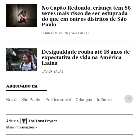
No Capão Redondo, criança tem 86
vezes mais risco de ser estuprada
do que em outros distritos de São
Paulo
JOANA OLIVEIRA
| SÃO PAULO
Desigualdade rouba até 18 anos de
expectativa de vida na América
Latina
JAVIER SALAS
ARQUIVADO EM
Brasil
São Paulo
Política social
Crianças
Infância
Educação
Educação infantil
Previdência pública
Desigualdade social
Mortalidade infantil
Adere a
Mais informações