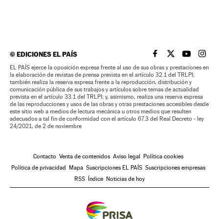
©
EDICIONES EL PAÍS
EL PAÍS BRASIL EN
EL PAÍS BRASI
EL PAÍS B
EL PA
EL PAÍS ejerce la oposición expresa frente al uso de sus obras y prestaciones en
la elaboración de revistas de prensa prevista en el artículo 32.1 del TRLPI;
también realiza la reserva expresa frente a la reproducción, distribución y
comunicación pública de sus trabajos y artículos sobre temas de actualidad
prevista en el artículo 33.1 del TRLPI; y, asimismo, realiza una reserva expresa
de las reproducciones y usos de las obras y otras prestaciones accesibles desde
este sitio web a medios de lectura mecánica u otros medios que resulten
adecuados a tal fin de conformidad con el artículo 67.3 del Real Decreto - ley
24/2021, de 2 de noviembre
Contacto
Venta de contenidos
Aviso legal
Política cookies
Política de privacidad
Mapa
Suscripciones EL PAÍS
Suscripciones empresas
RSS
Índice
Noticias de hoy