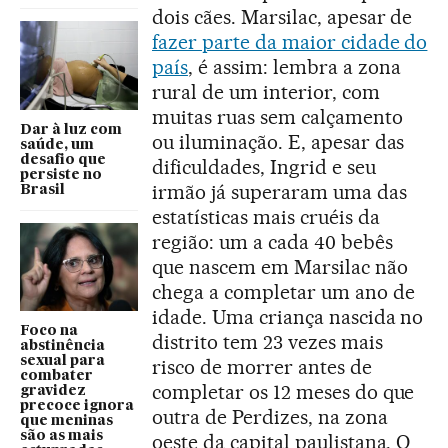
dois cães. Marsilac, apesar de
fazer parte da maior cidade do
país
, é assim: lembra a zona
rural de um interior, com
muitas ruas sem calçamento
Dar à luz com
ou iluminação. E, apesar das
saúde, um
desafio que
dificuldades, Ingrid e seu
persiste no
irmão já superaram uma das
Brasil
estatísticas mais cruéis da
região: um a cada 40 bebês
que nascem em Marsilac não
chega a completar um ano de
idade. Uma criança nascida no
Foco na
distrito tem 23 vezes mais
abstinência
sexual para
risco de morrer antes de
combater
completar os 12 meses do que
gravidez
precoce ignora
outra de Perdizes, na zona
que meninas
são as mais
oeste da capital paulistana. O