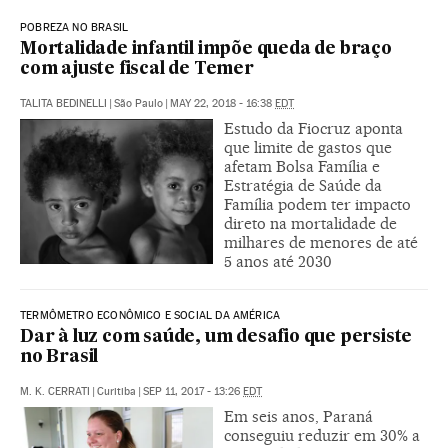
POBREZA NO BRASIL
Mortalidade infantil impõe queda de braço
com ajuste fiscal de Temer
TALITA BEDINELLI
|
São Paulo
|
MAY 22, 2018 - 16:38
EDT
Estudo da Fiocruz aponta
que limite de gastos que
afetam Bolsa Família e
Estratégia de Saúde da
Família podem ter impacto
direto na mortalidade de
milhares de menores de até
5 anos até 2030
TERMÔMETRO ECONÔMICO E SOCIAL DA AMÉRICA
Dar à luz com saúde, um desafio que persiste
no Brasil
M. K. CERRATI
|
Curitiba
|
SEP 11, 2017 - 13:26
EDT
Em seis anos, Paraná
conseguiu reduzir em 30% a