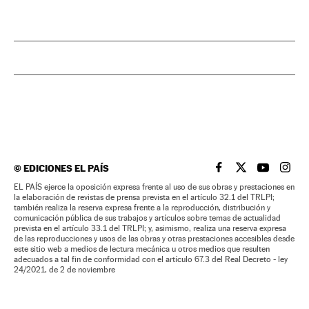
©
EDICIONES EL PAÍS
EL PAÍS BRASIL EN
EL PAÍS BRASI
EL PAÍS B
EL PA
EL PAÍS ejerce la oposición expresa frente al uso de sus obras y prestaciones en
la elaboración de revistas de prensa prevista en el artículo 32.1 del TRLPI;
también realiza la reserva expresa frente a la reproducción, distribución y
comunicación pública de sus trabajos y artículos sobre temas de actualidad
prevista en el artículo 33.1 del TRLPI; y, asimismo, realiza una reserva expresa
de las reproducciones y usos de las obras y otras prestaciones accesibles desde
este sitio web a medios de lectura mecánica u otros medios que resulten
adecuados a tal fin de conformidad con el artículo 67.3 del Real Decreto - ley
24/2021, de 2 de noviembre