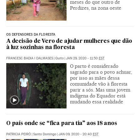
meses do que outro de
Perdizes, na zona oeste
OS DEFENSORES DA FLORESTA
A decisão de Vero de ajudar mulheres que dão
à luz sozinhas na floresta
FRANCESC BADIA I DALMASES
|
Quito
|
JAN 29, 2020 - 11:50
EST
O parto é considerado
sagrado para o povo achuar,
por isso as mães dessa
comunidade vão à floresta
parir a sós. Mas uma jovem
indígena do Equador está
mudando essa realidade
O país onde se “fica para tia” aos 18 anos
PATRICIA PEIRÓ
|
Santo Domingo
|
JAN 09, 2020 - 20:40
EST