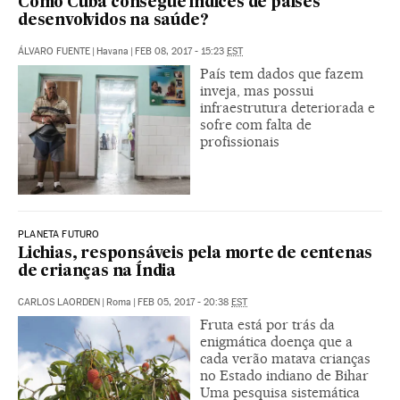
Como Cuba consegue índices de países
desenvolvidos na saúde?
ÁLVARO FUENTE
|
Havana
|
FEB 08, 2017 - 15:23
EST
País tem dados que fazem
inveja, mas possui
infraestrutura deteriorada e
sofre com falta de
profissionais
PLANETA FUTURO
Lichias, responsáveis pela morte de centenas
de crianças na Índia
CARLOS LAORDEN
|
Roma
|
FEB 05, 2017 - 20:38
EST
Fruta está por trás da
enigmática doença que a
cada verão matava crianças
no Estado indiano de Bihar
Uma pesquisa sistemática