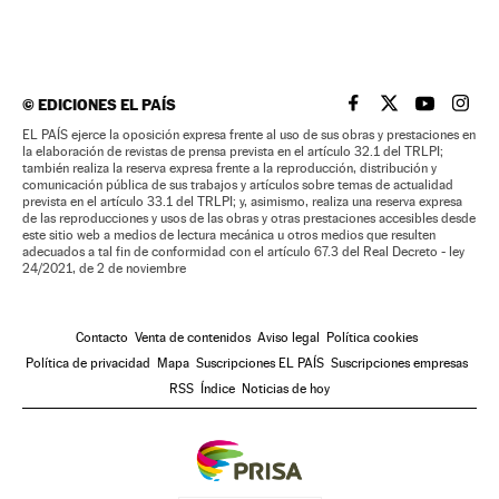
©
EDICIONES EL PAÍS
EL PAÍS BRASIL EN
EL PAÍS BRASI
EL PAÍS B
EL PA
EL PAÍS ejerce la oposición expresa frente al uso de sus obras y prestaciones en
la elaboración de revistas de prensa prevista en el artículo 32.1 del TRLPI;
también realiza la reserva expresa frente a la reproducción, distribución y
comunicación pública de sus trabajos y artículos sobre temas de actualidad
prevista en el artículo 33.1 del TRLPI; y, asimismo, realiza una reserva expresa
de las reproducciones y usos de las obras y otras prestaciones accesibles desde
este sitio web a medios de lectura mecánica u otros medios que resulten
adecuados a tal fin de conformidad con el artículo 67.3 del Real Decreto - ley
24/2021, de 2 de noviembre
Contacto
Venta de contenidos
Aviso legal
Política cookies
Política de privacidad
Mapa
Suscripciones EL PAÍS
Suscripciones empresas
RSS
Índice
Noticias de hoy