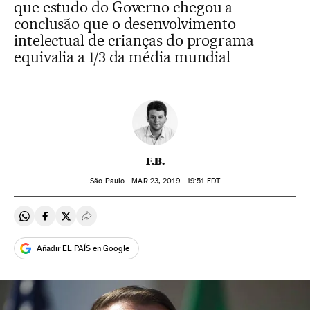
que estudo do Governo chegou a
conclusão que o desenvolvimento
intelectual de crianças do programa
equivalia a 1/3 da média mundial
F.B.
São Paulo -
MAR
23, 2019 - 19:51
EDT
Compartir en Whatsapp
Compartir en Facebook
Compartir en Twitter
Desplegar Redes Sociales
Añadir EL PAÍS en Google