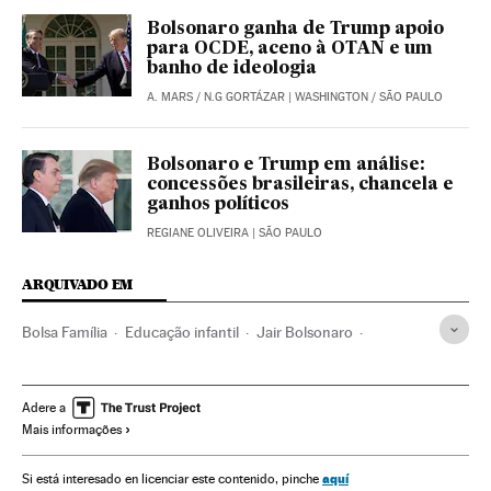
Bolsonaro ganha de Trump apoio
para OCDE, aceno à OTAN e um
banho de ideologia
A. MARS
/
N.G GORTÁZAR
| WASHINGTON / SÃO PAULO
Bolsonaro e Trump em análise:
concessões brasileiras, chancela e
ganhos políticos
REGIANE OLIVEIRA
| SÃO PAULO
ARQUIVADO EM
Bolsa Família
Educação infantil
Jair Bolsonaro
Pobreza infantil
Presidente Brasil
Presidência Brasil
Pobreza
Brasil
Governo Brasil
Infância
Adere a
Mais informações
América do Sul
América Latina
Governo
Política social
América
Administração Estado
aquí
Si está interesado en licenciar este contenido, pinche