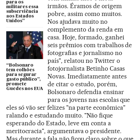
para os
irmãos. Éramos de origem
militares essa
subserviência
pobre, assim como muitos.
aos Estados
Nos ajudava muito no
Unidos”
complemento da renda em
casa. Hoje, formado, ganhei
seis prêmios com trabalhos de
fotografias e jornalismo no
país", relatou no Twitter o
“Bolsonaro
fotojornalista Betinho Casas
tem colhões
para segurar
Novas. Imediatamente antes
gasto público”,
de citar o estudo, porém,
promete
Guedes nos EUA
Bolsonaro defendia ensinar
para os jovens nas escolas que
eles só vão ser felizes "na parte econômica"
ralando e estudando muito. "Não fique
esperando do Estado, leve em conta a
meritocracia", argumentava o presidente.
Mas durante a fala não ficou claro sobre o que