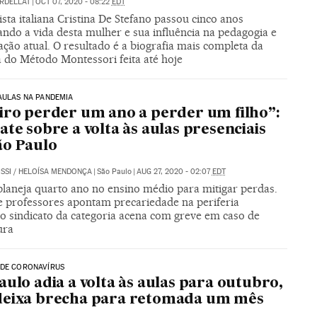
RDELLAT
|
OCT 07, 2020 - 08:22
EDT
ista italiana Cristina De Stefano passou cinco anos
ando a vida desta mulher e sua influência na pedagogia e
ção atual. O resultado é a biografia mais completa da
a do Método Montessori feita até hoje
AULAS NA PANDEMIA
iro perder um ano a perder um filho”:
ate sobre a volta às aulas presenciais
ão Paulo
SSI
/
HELOÍSA MENDONÇA
|
São Paulo
|
AUG 27, 2020 - 02:07
EDT
planeja quarto ano no ensino médio para mitigar perdas.
e professores apontam precariedade na periferia
o sindicato da categoria acena com greve em caso de
ura
 DE CORONAVÍRUS
aulo adia a volta às aulas para outubro,
deixa brecha para retomada um mês