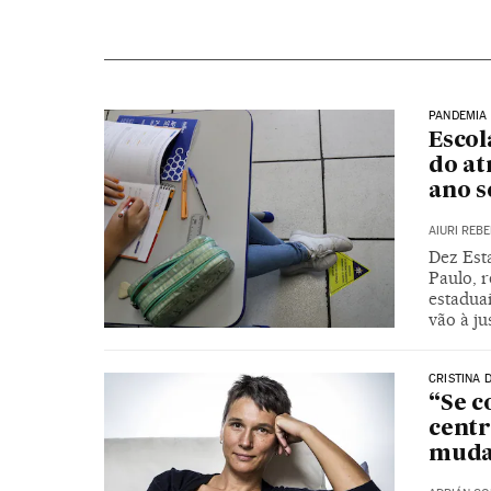
PANDEMIA
Escol
do at
ano s
AIURI REB
Dez Est
Paulo, 
estaduai
vão à ju
CRISTINA 
“Se c
centr
muda