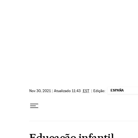
Pular para o conteúdo
ESPAÑA
Nov 30, 2021
|
Atualizado 11:43
EST
|
Edição:
Educação infantil