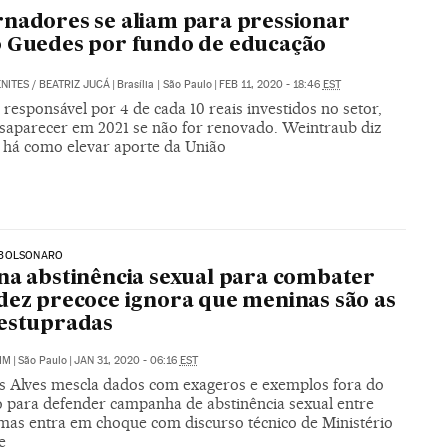
nadores se aliam para pressionar
 Guedes por fundo de educação
NITES
/
BEATRIZ JUCÁ
|
Brasília | São Paulo
|
FEB 11, 2020 - 18:46
EST
responsável por 4 de cada 10 reais investidos no setor,
saparecer em 2021 se não for renovado. Weintraub diz
 há como elevar aporte da União
BOLSONARO
na abstinência sexual para combater
dez precoce ignora que meninas são as
estupradas
IM
|
São Paulo
|
JAN 31, 2020 - 06:16
EST
 Alves mescla dados com exageros e exemplos fora do
o para defender campanha de abstinência sexual entre
 mas entra em choque com discurso técnico de Ministério
e