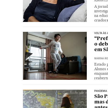
ADRIÁN CO
A jornal
investig
na educa
criador
VOLTA ÀS 
“Pref
o deb
em S
MARINA RO
Estado 
Alunos 
enquant
reabert
PANDEMIA
São P
mas 
antes