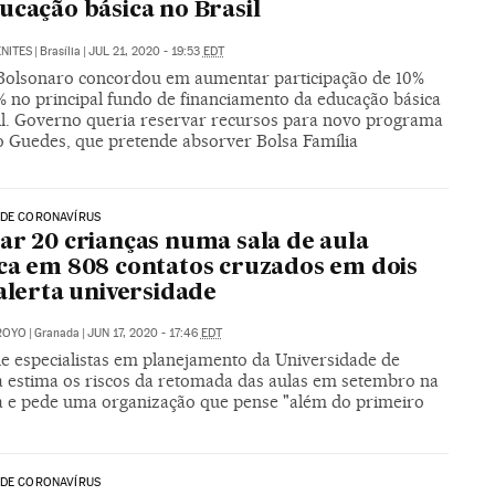
ucação básica no Brasil
NITES
|
Brasília
|
JUL 21, 2020 - 19:53
EDT
Bolsonaro concordou em aumentar participação de 10%
% no principal fundo de financiamento da educação básica
il. Governo queria reservar recursos para novo programa
o Guedes, que pretende absorver Bolsa Família
 DE CORONAVÍRUS
ar 20 crianças numa sala de aula
ca em 808 contatos cruzados em dois
 alerta universidade
ROYO
|
Granada
|
JUN 17, 2020 - 17:46
EDT
e especialistas em planejamento da Universidade de
 estima os riscos da retomada das aulas em setembro na
 e pede uma organização que pense "além do primeiro
 DE CORONAVÍRUS