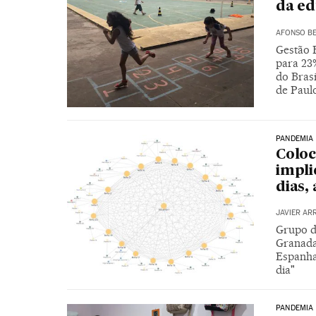
da ed
AFONSO BE
Gestão 
para 23
do Bras
de Paul
PANDEMIA
Coloc
impli
dias,
JAVIER AR
Grupo d
Granada
Espanha
dia"
PANDEMIA