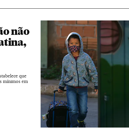
ão não
atina,
stabelece que
eis mínimos em