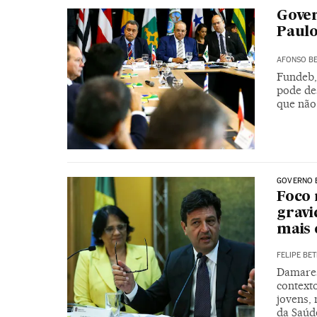
Gover
Paulo
AFONSO BE
Fundeb, 
pode de
que não
GOVERNO 
Foco 
gravi
mais 
FELIPE BET
Damares
context
jovens,
da Saúd