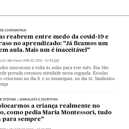
 DE CORONAVÍRUS
as reabrem entre medo da covid-19 e
raso no aprendizado: “Já ficamos um
em aula. Mais um é inaceitável”
ELLO
|
São Paulo
|
FEB 02, 2021 - 07:45
EST
ados marcaram a volta às aulas para este mês. Em São
rede privada retomou atividade nesta segunda. Escolas
s retornam no dia 8, e as municipais, no dia 15. Sindicatos
stiça
DE STEFANO | JORNALISTA E ESCRITORA
olocarmos a criança realmente no
o, como pedia Maria Montessori, tudo
 para sempre”