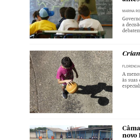
MARINA RO
Governo 
a decisã
debatem
Crian
FLORENCIA
A menor
às suas 
especia
Câmar
novo 