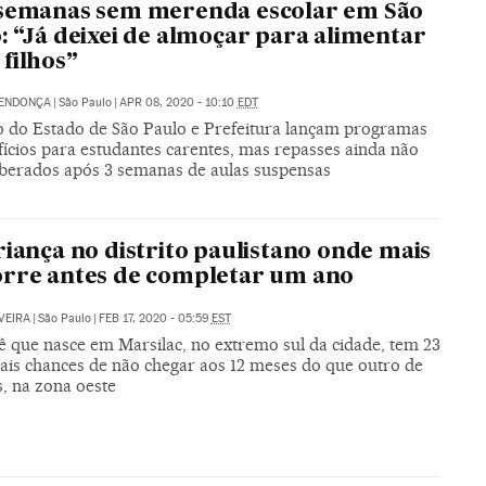
 semanas sem merenda escolar em São
: “Já deixei de almoçar para alimentar
filhos”
MENDONÇA
|
São Paulo
|
APR 08, 2020 - 10:10
EDT
 do Estado de São Paulo e Prefeitura lançam programas
fícios para estudantes carentes, mas repasses ainda não
iberados após 3 semanas de aulas suspensas
riança no distrito paulistano onde mais
rre antes de completar um ano
VEIRA
|
São Paulo
|
FEB 17, 2020 - 05:59
EST
 que nasce em Marsilac, no extremo sul da cidade, tem 23
ais chances de não chegar aos 12 meses do que outro de
s, na zona oeste