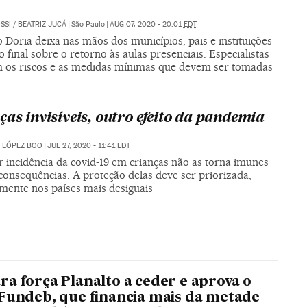
SSI
/
BEATRIZ JUCÁ
|
São Paulo
|
AUG 07, 2020 - 20:01
EDT
Doria deixa nas mãos dos municípios, pais e instituições
o final sobre o retorno às aulas presenciais. Especialistas
 os riscos e as medidas mínimas que devem ser tomadas
ças invisíveis, outro efeito da pandemia
 LÓPEZ BOO
|
JUL 27, 2020 - 11:41
EDT
 incidência da covid-19 em crianças não as torna imunes
consequências. A proteção delas deve ser priorizada,
lmente nos países mais desiguais
a força Planalto a ceder e aprova o
Fundeb, que financia mais da metade