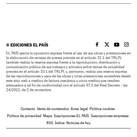
©
EDICIONES EL PAÍS
EL PAÍS BRASIL EN
EL PAÍS BRASI
EL PAÍS B
EL PA
EL PAÍS ejerce la oposición expresa frente al uso de sus obras y prestaciones en
la elaboración de revistas de prensa prevista en el artículo 32.1 del TRLPI;
también realiza la reserva expresa frente a la reproducción, distribución y
comunicación pública de sus trabajos y artículos sobre temas de actualidad
prevista en el artículo 33.1 del TRLPI; y, asimismo, realiza una reserva expresa
de las reproducciones y usos de las obras y otras prestaciones accesibles desde
este sitio web a medios de lectura mecánica u otros medios que resulten
adecuados a tal fin de conformidad con el artículo 67.3 del Real Decreto - ley
24/2021, de 2 de noviembre
Contacto
Venta de contenidos
Aviso legal
Política cookies
Política de privacidad
Mapa
Suscripciones EL PAÍS
Suscripciones empresas
RSS
Índice
Noticias de hoy