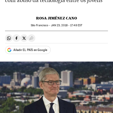
com abuso da tecnologia entre os jovens
ROSA JIMÉNEZ CANO
São Francisco -
JAN
23, 2018 - 17:48
EST
Compartir en Whatsapp
Compartir en Facebook
Compartir en Twitter
Desplegar Redes Sociales
Añadir EL PAÍS en Google