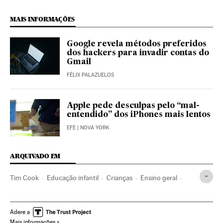
MAIS INFORMAÇÕES
Google revela métodos preferidos
dos hackers para invadir contas do
Gmail
FÉLIX PALAZUELOS
Apple pede desculpas pelo “mal-
entendido” dos iPhones mais lentos
EFE
| NOVA YORK
ARQUIVADO EM
Tim Cook
Educação infantil
Crianças
Ensino geral
Apple
Infância
Sistema educativo
Empresas
Educação
Economia
Tecnologia
Sociedade
Ciência
Adere a
Mais informações