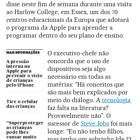
disse neste fim de semana durante uma visita
ao Harlow College, em Essex, um dos 70
centros educacionais da Europa que adotará
o programa da Apple para aprender a
programar dentro do seu plano de ensino.
O executivo-chefe não
MAIS INFORMAÇÕES
concorda que o uso de
A pressão
interna na
dispositivos seja algo
Apple para
necessário em todas as
prevenir o vício
de crianças
matérias: “Há conceitos que
pelo iPhone
são mais bem explicados por
meio do diálogo. A
tecnologia
Tire o celular
faz falta na literatura?
das crianças
Provavelmente não”. O
sucessor de
Steve Jobs
foi mais
“Superproteger
as crianças
longe: “Eu não tenho filhos,
pode lhes
causar muito
mas tenho um sobrinho [de 12