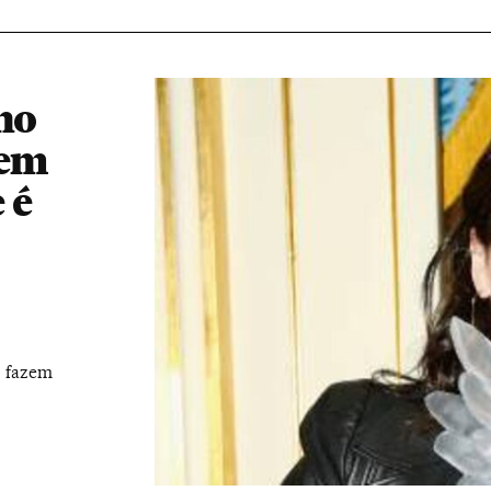
ho
 em
 é
s fazem