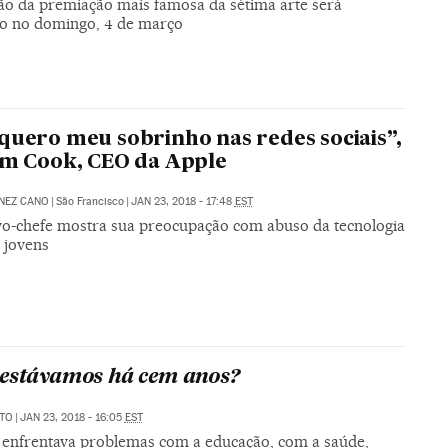
ção da premiação mais famosa da sétima arte será
do no domingo, 4 de março
quero meu sobrinho nas redes sociais”,
im Cook, CEO da Apple
NEZ CANO
|
São Francisco
|
JAN 23, 2018 - 17:48
EST
vo-chefe mostra sua preocupação com abuso da tecnologia
 jovens
estávamos há cem anos?
ATO
|
JAN 23, 2018 - 16:05
EST
l enfrentava problemas com a educação, com a saúde,