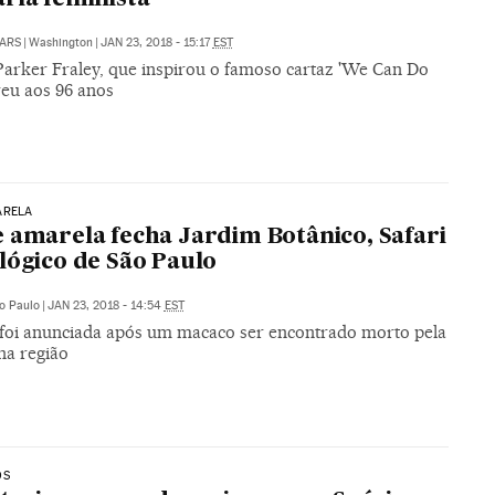
ARS
|
Washington
|
JAN 23, 2018 - 15:17
EST
arker Fraley, que inspirou o famoso cartaz 'We Can Do
reu aos 96 anos
ARELA
 amarela fecha Jardim Botânico, Safari
lógico de São Paulo
o Paulo
|
JAN 23, 2018 - 14:54
EST
foi anunciada após um macaco ser encontrado morto pela
na região
OS