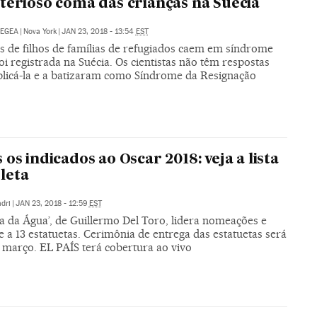
terioso coma das crianças na Suécia
 EGEA
|
Nova York
|
JAN 23, 2018 - 13:54
EST
s de filhos de famílias de refugiados caem em síndrome
oi registrada na Suécia. Os cientistas não têm respostas
plicá-la e a batizaram como Síndrome da Resignação
 os indicados ao Oscar 2018: veja a lista
leta
dri
|
JAN 23, 2018 - 12:59
EST
a da Água’, de Guillermo Del Toro, lidera nomeações e
 a 13 estatuetas. Cerimônia de entrega das estatuetas será
 março. EL PAÍS terá cobertura ao vivo