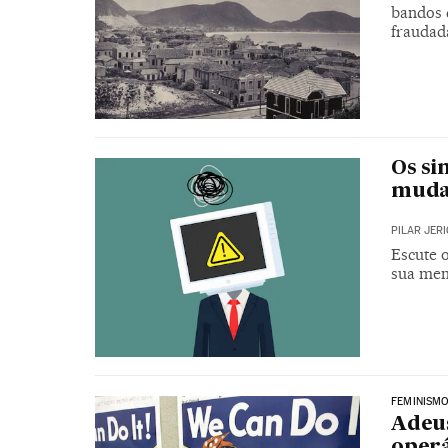
bandos 
fraudad
Os si
mudar
PILAR JER
Escute o
sua men
FEMINISM
Adeus
operá