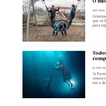
O mis
ANA VIDAL
Centena
que só f
para ex
Todos
comp
EL PAÍS
|
Ma
'A Form
concorre
em 4 de