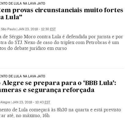
NTO DE LULA NA LAVA JATO
tem provas circunstanciais muito fortes
a Lula”
|
São Paulo
|
JAN 23, 2018 - 12:30
EST
 de Sérgio Moro contra Lula é defendida por jurista e por
stra do STJ. Nexo de caso do triplex com Petrobras é um
tos do debate jurídico em curso
NTO DE LULA NA LAVA JATO
 Alegre se prepara para o ‘BBB Lula’:
âmeras e segurança reforçada
 Alegre
|
JAN 23, 2018 - 10:43
EST
mento de Lula começará às 8h30 na quarta e está previsto
rar até, no máximo, 16h