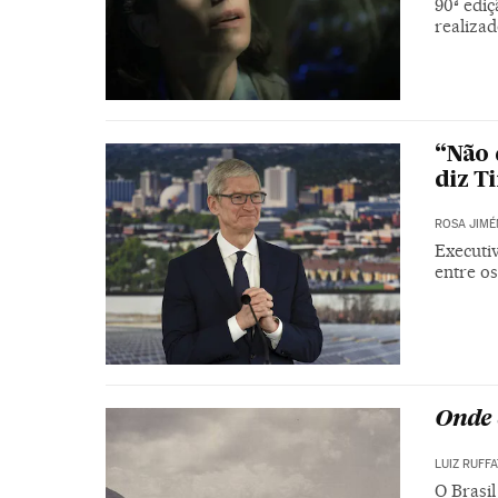
90ª edi
realiza
“Não 
diz T
ROSA JIMÉ
Executi
entre os
Onde 
LUIZ RUFF
O Brasi