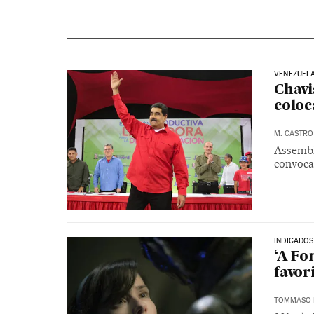
VENEZUEL
Chavi
coloc
M. CASTRO
Assembl
convoca
INDICADOS
‘A Fo
favor
TOMMASO 