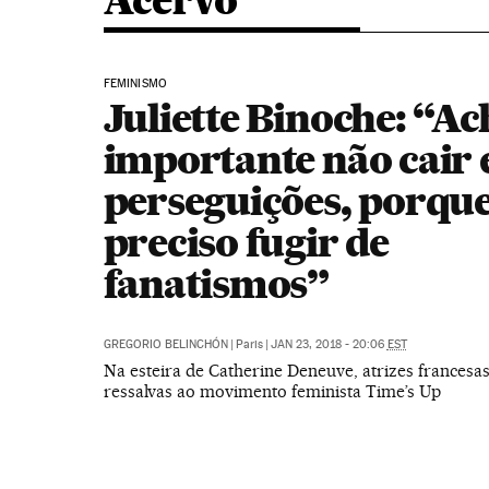
Acervo
FEMINISMO
Juliette Binoche: “Ac
importante não cair
perseguições, porque
preciso fugir de
fanatismos”
GREGORIO BELINCHÓN
|
Paris
|
JAN 23, 2018 - 20:06
EST
Na esteira de Catherine Deneuve, atrizes francesa
ressalvas ao movimento feminista Time’s Up