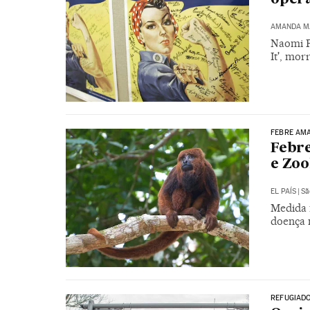
AMANDA M
Naomi P
It', mor
FEBRE AM
Febre
e Zoo
EL PAÍS
|
Sã
Medida 
doença 
REFUGIAD