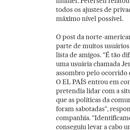
mulher. Petersen relatou
todos os ajustes de priv
máximo nível possível.
O post da norte-america
parte de muitos usuário
lista de amigos. “É tão di
uma usuária chamada Je
assombro pelo ocorrido e
O EL PAÍS entrou em con
pretendia lidar com a si
que as políticas da comu
foram sabotadas”, respo
companhia. “Identificam
conseguiu levar a cabo u