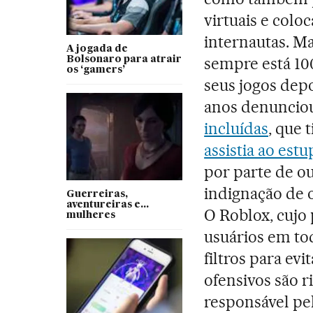
virtuais e colo
internautas. M
A jogada de
sempre está 10
Bolsonaro para atrair
os ‘gamers’
seus jogos dep
anos denuncio
incluídas
, que 
assistia ao estu
por parte de ou
indignação de 
Guerreiras,
aventureiras e...
O Roblox, cujo
mulheres
usuários em to
filtros para ev
ofensivos são 
responsável pe