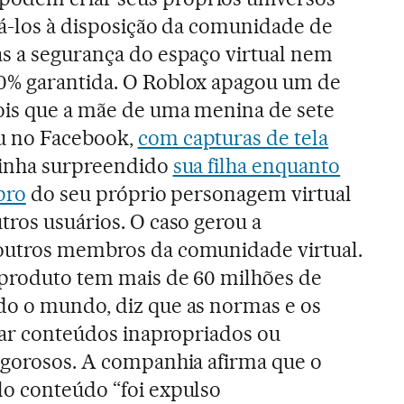
cá-los à disposição da comunidade de
as a segurança do espaço virtual nem
0% garantida. O Roblox apagou um de
ois que a mãe de uma menina de sete
u no Facebook,
com capturas de tela
tinha surpreendido
sua filha enquanto
pro
do seu próprio personagem virtual
tros usuários. O caso gerou a
outros membros da comunidade virtual.
 produto tem mais de 60 milhões de
do o mundo, diz que as normas e os
itar conteúdos inapropriados ou
rigorosos. A companhia afirma que o
lo conteúdo “foi expulso