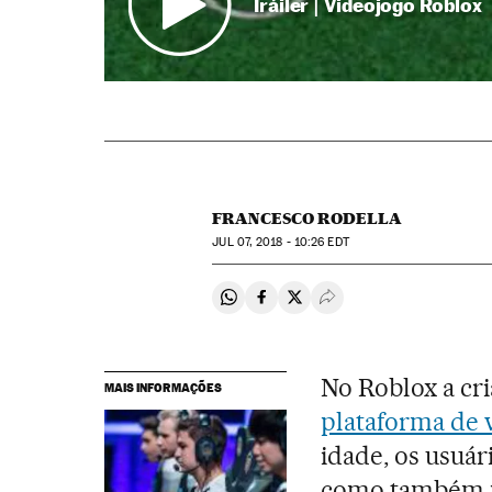
Tráiler | Videojogo Roblox
FRANCESCO RODELLA
JUL
07, 2018 - 10:26
EDT
Compartir en Whatsapp
Compartir en Facebook
Compartir en Twitter
Desplegar Redes Soci
No Roblox a cr
MAIS INFORMAÇÕES
plataforma de
idade, os usuár
como também p