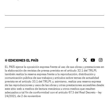
©
EDICIONES EL PAÍS
EL PAÍS BRASIL EN
EL PAÍS BRASI
EL PAÍS B
EL PA
EL PAÍS ejerce la oposición expresa frente al uso de sus obras y prestaciones en
la elaboración de revistas de prensa prevista en el artículo 32.1 del TRLPI;
también realiza la reserva expresa frente a la reproducción, distribución y
comunicación pública de sus trabajos y artículos sobre temas de actualidad
prevista en el artículo 33.1 del TRLPI; y, asimismo, realiza una reserva expresa
de las reproducciones y usos de las obras y otras prestaciones accesibles desde
este sitio web a medios de lectura mecánica u otros medios que resulten
adecuados a tal fin de conformidad con el artículo 67.3 del Real Decreto - ley
24/2021, de 2 de noviembre