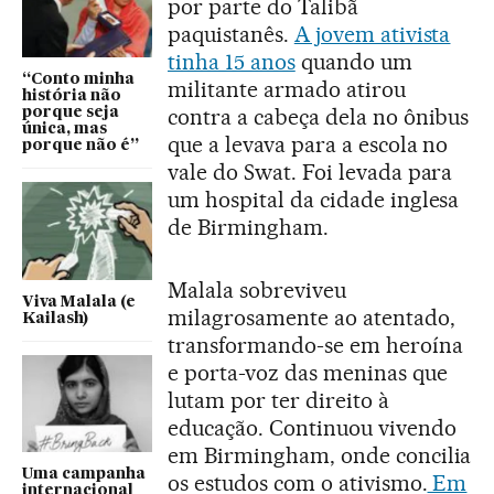
por parte do Talibã
paquistanês.
A jovem ativista
tinha 15 anos
quando um
“Conto minha
militante armado atirou
história não
contra a cabeça dela no ônibus
porque seja
única, mas
que a levava para a escola no
porque não é”
vale do Swat. Foi levada para
um hospital da cidade inglesa
de Birmingham.
Malala sobreviveu
Viva Malala (e
milagrosamente ao atentado,
Kailash)
transformando-se em heroína
e porta-voz das meninas que
lutam por ter direito à
educação. Continuou vivendo
em Birmingham, onde concilia
Uma campanha
os estudos com o ativismo.
Em
internacional