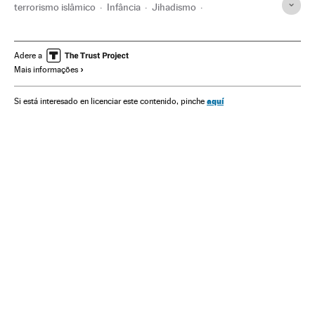
terrorismo islâmico
Infância
Jihadismo
Movimentos sociais
Ásia
Sistema educativo
Grupos terroristas
Mulheres
Malala Yousafzai
Adere a
Mais informações
Educação infantil
Meninas
Paquistão
Talibãs
Ensino geral
Feminismo
Ásia meridional
Educação
aquí
Si está interesado en licenciar este contenido, pinche
Terrorismo
Sociedade
Oriente médio