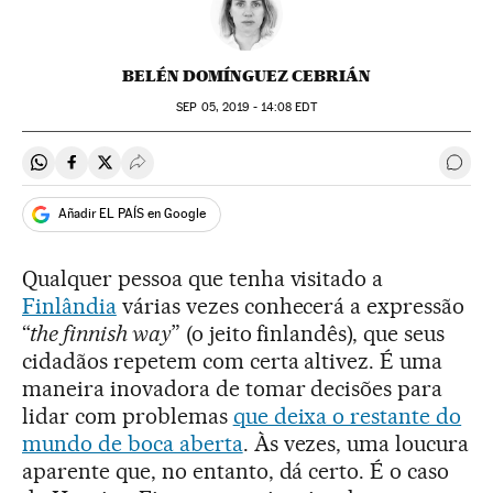
BELÉN DOMÍNGUEZ CEBRIÁN
SEP
05, 2019 - 14:08
EDT
Compartir en Whatsapp
Compartir en Facebook
Compartir en Twitter
Desplegar Redes Sociales
Come
Añadir EL PAÍS en Google
Qualquer pessoa que tenha visitado a
Finlândia
várias vezes conhecerá a expressão
“
the finnish way
” (o jeito finlandês), que seus
cidadãos repetem com certa altivez. É uma
maneira inovadora de tomar decisões para
lidar com problemas
que deixa o restante do
mundo de boca aberta
. Às vezes, uma loucura
aparente que, no entanto, dá certo. É o caso