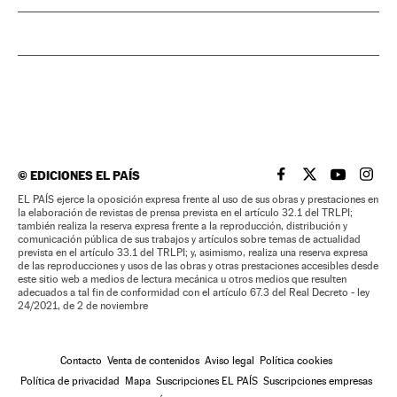
©
EDICIONES EL PAÍS
EL PAÍS BRASIL EN
EL PAÍS BRASI
EL PAÍS B
EL PA
EL PAÍS ejerce la oposición expresa frente al uso de sus obras y prestaciones en
la elaboración de revistas de prensa prevista en el artículo 32.1 del TRLPI;
también realiza la reserva expresa frente a la reproducción, distribución y
comunicación pública de sus trabajos y artículos sobre temas de actualidad
prevista en el artículo 33.1 del TRLPI; y, asimismo, realiza una reserva expresa
de las reproducciones y usos de las obras y otras prestaciones accesibles desde
este sitio web a medios de lectura mecánica u otros medios que resulten
adecuados a tal fin de conformidad con el artículo 67.3 del Real Decreto - ley
24/2021, de 2 de noviembre
Contacto
Venta de contenidos
Aviso legal
Política cookies
Política de privacidad
Mapa
Suscripciones EL PAÍS
Suscripciones empresas