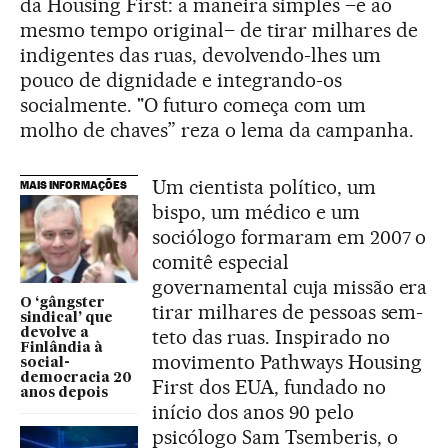
da Housing First: a maneira simples –e ao
mesmo tempo original– de tirar milhares de
indigentes das ruas, devolvendo-lhes um
pouco de dignidade e integrando-os
socialmente. "O futuro começa com um
molho de chaves” reza o lema da campanha.
Um cientista político, um
MAIS INFORMAÇÕES
bispo, um médico e um
sociólogo formaram em 2007 o
comitê especial
governamental cuja missão era
O ‘gângster
tirar milhares de pessoas sem-
sindical’ que
teto das ruas. Inspirado no
devolve a
Finlândia à
movimento Pathways Housing
social-
democracia 20
First dos EUA, fundado no
anos depois
início dos anos 90 pelo
psicólogo Sam Tsemberis, o