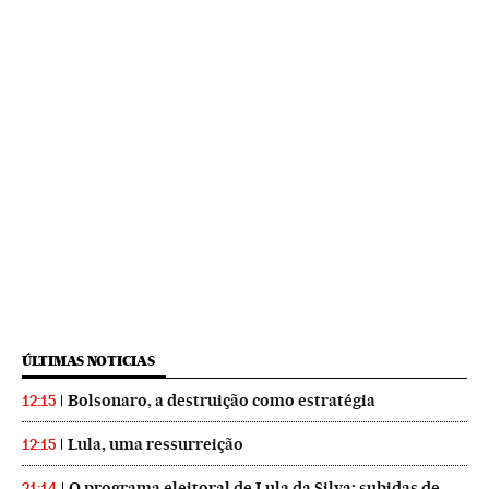
ÚLTIMAS NOTICIAS
Bolsonaro, a destruição como estratégia
12:15
Lula, uma ressurreição
12:15
O programa eleitoral de Lula da Silva: subidas de
21:14