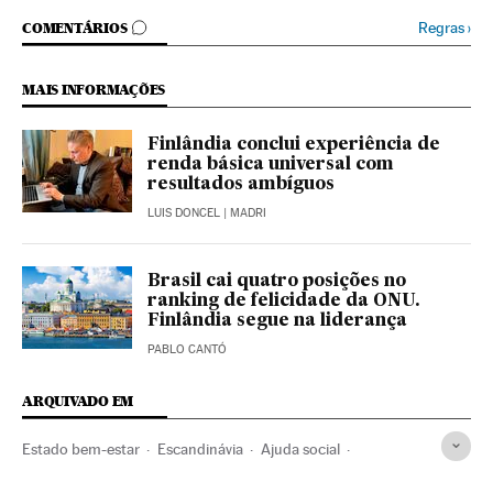
COMENTÁRIOS
Regras
›
COMENTÁRIOS
MAIS INFORMAÇÕES
Finlândia conclui experiência de
renda básica universal com
resultados ambíguos
LUIS DONCEL
| MADRI
Brasil cai quatro posições no
ranking de felicidade da ONU.
Finlândia segue na liderança
PABLO CANTÓ
ARQUIVADO EM
Estado bem-estar
Escandinávia
Ajuda social
Desigualdade social
Pobreza
Mercado imobiliário