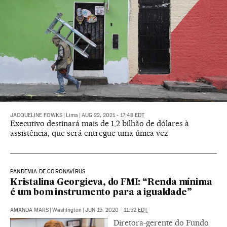
JACQUELINE FOWKS
|
Lima
|
AUG 22, 2021 - 17:48
EDT
Executivo destinará mais de 1,2 bilhão de dólares à
assistência, que será entregue uma única vez
PANDEMIA DE CORONAVÍRUS
Kristalina Georgieva, do FMI: “Renda mínima
é um bom instrumento para a igualdade”
AMANDA MARS
|
Washington
|
JUN 15, 2020 - 11:52
EDT
Diretora-gerente do Fundo