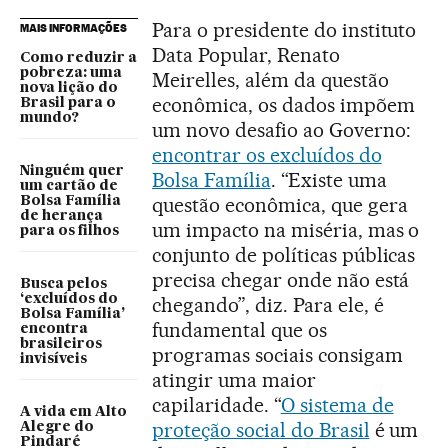
Para o presidente do instituto
MAIS INFORMAÇÕES
Data Popular, Renato
Como reduzir a
pobreza: uma
Meirelles, além da questão
nova lição do
econômica, os dados impõem
Brasil para o
mundo?
um novo desafio ao Governo:
encontrar os excluídos do
Ninguém quer
Bolsa Família
. “Existe uma
um cartão de
questão econômica, que gera
Bolsa Família
de herança
um impacto na miséria, mas o
para os filhos
conjunto de políticas públicas
precisa chegar onde não está
Busca pelos
‘excluídos do
chegando”, diz. Para ele, é
Bolsa Família’
fundamental que os
encontra
brasileiros
programas sociais consigam
invisíveis
atingir uma maior
capilaridade. “
O sistema de
A vida em Alto
proteção social do Brasil
é um
Alegre do
Pindaré