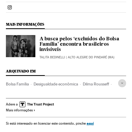
Politica El País Brasil en Instagram
MAIS INFORMAÇÕES
A busca pelos ‘excluídos do Bolsa
Família’ encontra brasileiros
invisíveis
TALITA BEDINELLI
| ALTO ALEGRE DO PINDARÉ (MA)
ARQUIVADO EM
Bolsa Família
Desigualdade econômica
Dilma Rousseff
Ajudas familiares
Desigualdade social
Partido dos Trabalhadores
Presidente Brasil
Adere a
Mais informações
Ajuda social
Pobreza
Presidência Brasil
Brasil
Partidos políticos
Governo Brasil
América do Sul
aquí
Si está interesado en licenciar este contenido, pinche