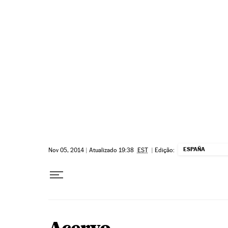
Pular para o conteúdo
ESPAÑA
Nov 05, 2014
|
Atualizado 19:38
EST
|
Edição: