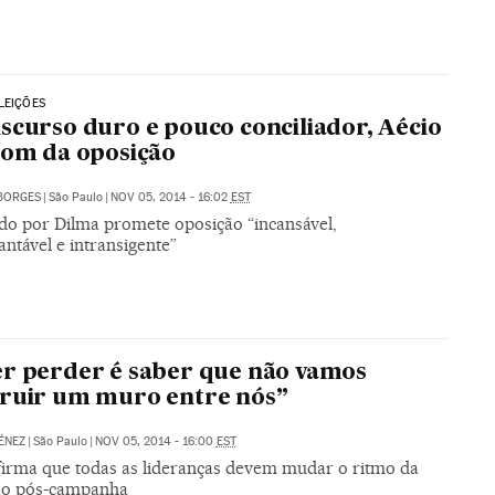
LEIÇÕES
scurso duro e pouco conciliador, Aécio
tom da oposição
BORGES
|
São Paulo
|
NOV 05, 2014 - 16:02
EST
do por Dilma promete oposição “incansável,
ntável e intransigente”
r perder é saber que não vamos
ruir um muro entre nós”
ÉNEZ
|
São Paulo
|
NOV 05, 2014 - 16:00
EST
firma que todas as lideranças devem mudar o ritmo da
ão pós-campanha