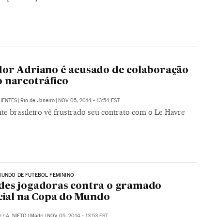
or Adriano é acusado de colaboração
 narcotráfico
UENTES
|
Rio de Janeiro
|
NOV 05, 2014 - 13:54
EST
te brasileiro vê frustrado seu contrato com o Le Havre
MUNDO DE FUTEBOL FEMININO
des jogadoras contra o gramado
icial na Copa do Mundo
O
/
A. NIETO
|
Madri
|
NOV 05, 2014 - 13:53
EST