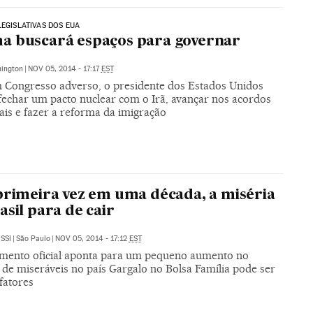
LEGISLATIVAS DOS EUA
a buscará espaços para governar
ington
|
NOV 05, 2014 - 17:17
EST
Congresso adverso, o presidente dos Estados Unidos
 fechar um pacto nuclear com o Irã, avançar nos acordos
ais e fazer a reforma da imigração
primeira vez em uma década, a miséria
asil para de cair
SSI
|
São Paulo
|
NOV 05, 2014 - 17:12
EST
mento oficial aponta para um pequeno aumento no
de miseráveis no país Gargalo no Bolsa Família pode ser
fatores