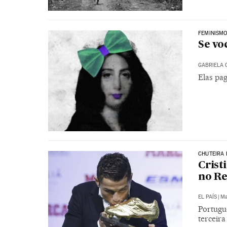
FEMINISM
Se vo
GABRIELA 
Elas pa
CHUTEIRA
Crist
no Re
EL PAÍS
|
Ma
Portuguê
terceir