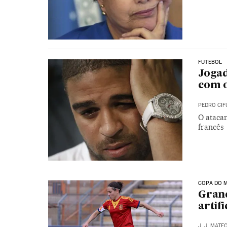
FUTEBOL
Jogad
com o
PEDRO CIF
O atacan
francês
COPA DO 
Gran
artif
J. J. MATE