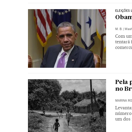
ELEIÇÕES 
Obam
M. B.
|
Wash
Com um 
tentará
comerci
Pela 
no Br
MARINA RO
Levanta
número 
um dos 