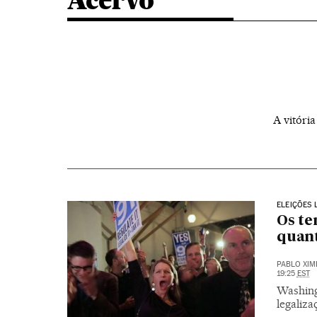
Acervo
A vitóri
ELEIÇÕES 
Os te
quant
PABLO XIM
19:25
EST
Washing
legaliz