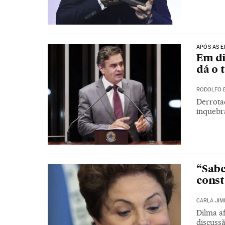
APÓS AS E
Em di
dá o 
RODOLFO 
Derrota
inquebra
“Sabe
const
CARLA JIM
Dilma a
discuss