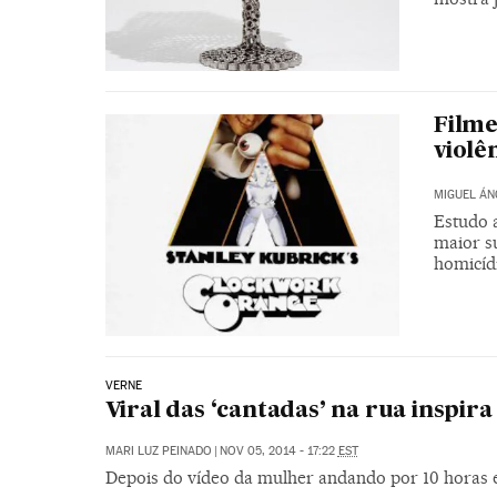
Filme
violê
MIGUEL ÁN
Estudo 
maior s
homicídi
VERNE
Viral das ‘cantadas’ na rua inspir
MARI LUZ PEINADO
|
NOV 05, 2014 - 17:22
EST
Depois do vídeo da mulher andando por 10 horas 