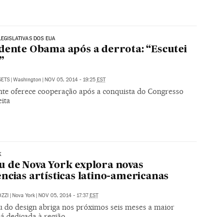
LEGISLATIVAS DOS EUA
dente Obama após a derrota: “Escutei
”
SETS
|
Washington
|
NOV 05, 2014 - 19:25
EST
nte oferece cooperação após a conquista do Congresso
eita
K
 de Nova York explora novas
ncias artísticas latino-americanas
ZZI
|
Nova York
|
NOV 05, 2014 - 17:37
EST
 do design abriga nos próximos seis meses a maior
á dedicada à região