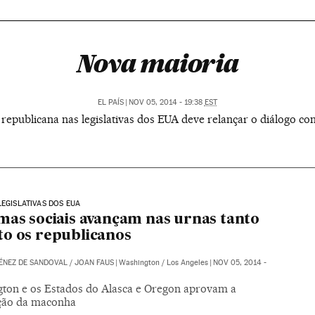
Nova maioria
EL PAÍS
|
NOV 05, 2014 - 19:38
EST
a republicana nas legislativas dos EUA deve relançar o diálogo 
LEGISLATIVAS DOS EUA
mas sociais avançam nas urnas tanto
o os republicanos
ÉNEZ DE SANDOVAL
/
JOAN FAUS
|
Washington / Los Angeles
|
NOV 05, 2014 -
ton e os Estados do Alasca e Oregon aprovam a
ação da maconha