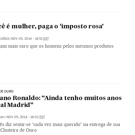
O
cê é mulher, paga o ‘imposto rosa’
CAÑAS
|
NOV 05, 2014 - 16:51
EST
gam mais caro que os homens pelos mesmos produtos
 DE OURO
iano Ronaldo: “Ainda tenho muitos anos
al Madrid”
dri
|
NOV 05, 2014 - 16:02
EST
s diz sentir-se “cada vez mais querido” na entrega de sua
a Chuteira de Ouro