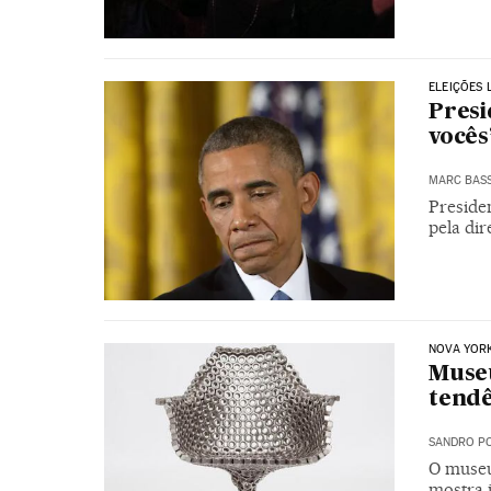
ELEIÇÕES 
Presi
vocês
MARC BAS
Preside
pela dir
NOVA YOR
Museu
tendê
SANDRO PO
O museu
mostra j