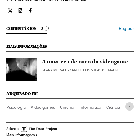
Ciencia El País Brasil en Twitter
Ciencia El País Brasil en Instagram
Ciencia El País Brasil en Facebook
COMENTÁRIOS
Regras
›
COMENTÁRIOS
0
MAIS INFORMAÇÕES
A nova era de ouro do videogame
CLARA MORALES
/
ÁNGEL LUIS SUCASAS
| MADRI
ARQUIVADO EM
Psicologia
Video games
Cinema
Informática
Ciência
Adere a
Mais informações