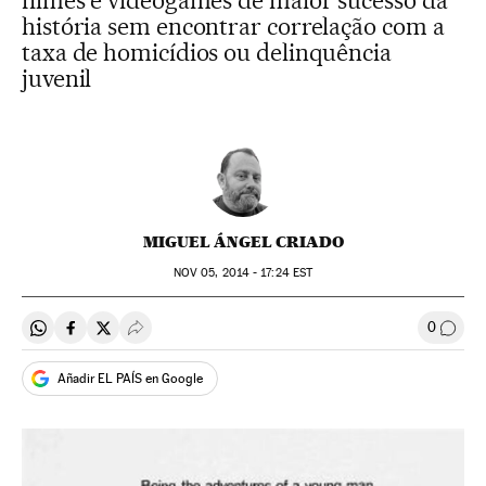
filmes e videogames de maior sucesso da
história sem encontrar correlação com a
taxa de homicídios ou delinquência
juvenil
MIGUEL ÁNGEL CRIADO
NOV
05, 2014 - 17:24
EST
0
Compartir en Whatsapp
Compartir en Facebook
Compartir en Twitter
Desplegar Redes Sociales
Comen
Añadir EL PAÍS en Google