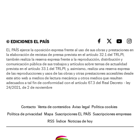
©
EDICIONES EL PAÍS
EL PAÍS BRASIL EN
EL PAÍS BRASI
EL PAÍS B
EL PA
EL PAÍS ejerce la oposición expresa frente al uso de sus obras y prestaciones en
la elaboración de revistas de prensa prevista en el artículo 32.1 del TRLPI;
también realiza la reserva expresa frente a la reproducción, distribución y
comunicación pública de sus trabajos y artículos sobre temas de actualidad
prevista en el artículo 33.1 del TRLPI; y, asimismo, realiza una reserva expresa
de las reproducciones y usos de las obras y otras prestaciones accesibles desde
este sitio web a medios de lectura mecánica u otros medios que resulten
adecuados a tal fin de conformidad con el artículo 67.3 del Real Decreto - ley
24/2021, de 2 de noviembre
Contacto
Venta de contenidos
Aviso legal
Política cookies
Política de privacidad
Mapa
Suscripciones EL PAÍS
Suscripciones empresas
RSS
Índice
Noticias de hoy