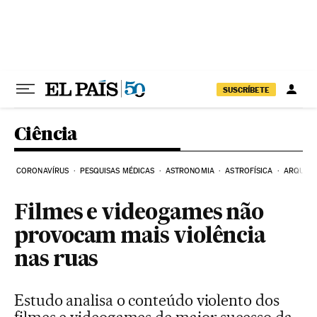
Pular para o conteúdo
SUSCRÍBETE
Ciência
CORONAVÍRUS
PESQUISAS MÉDICAS
ASTRONOMIA
ASTROFÍSICA
ARQUEO
Filmes e videogames não
provocam mais violência
nas ruas
Estudo analisa o conteúdo violento dos