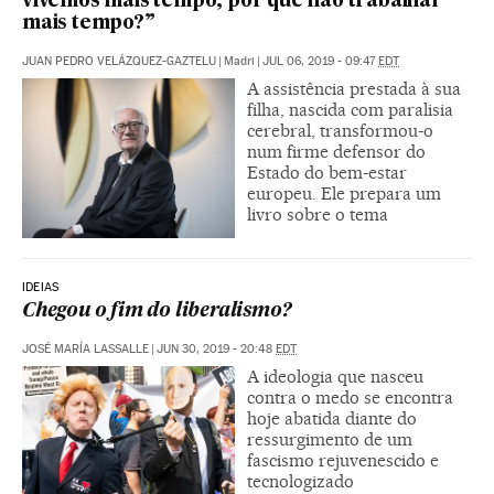
vivemos mais tempo, por que não trabalhar
mais tempo?”
JUAN PEDRO VELÁZQUEZ-GAZTELU
|
Madri
|
JUL 06, 2019 - 09:47
EDT
A assistência prestada à sua
filha, nascida com paralisia
cerebral, transformou-o
num firme defensor do
Estado do bem-estar
europeu. Ele prepara um
livro sobre o tema
IDEIAS
Chegou o fim do liberalismo?
JOSÉ MARÍA LASSALLE
|
JUN 30, 2019 - 20:48
EDT
A ideologia que nasceu
contra o medo se encontra
hoje abatida diante do
ressurgimento de um
fascismo rejuvenescido e
tecnologizado