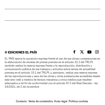
©
EDICIONES EL PAÍS
EL PAÍS BRASIL EN
EL PAÍS BRASI
EL PAÍS B
EL PA
EL PAÍS ejerce la oposición expresa frente al uso de sus obras y prestaciones en
la elaboración de revistas de prensa prevista en el artículo 32.1 del TRLPI;
también realiza la reserva expresa frente a la reproducción, distribución y
comunicación pública de sus trabajos y artículos sobre temas de actualidad
prevista en el artículo 33.1 del TRLPI; y, asimismo, realiza una reserva expresa
de las reproducciones y usos de las obras y otras prestaciones accesibles desde
este sitio web a medios de lectura mecánica u otros medios que resulten
adecuados a tal fin de conformidad con el artículo 67.3 del Real Decreto - ley
24/2021, de 2 de noviembre
Contacto
Venta de contenidos
Aviso legal
Política cookies