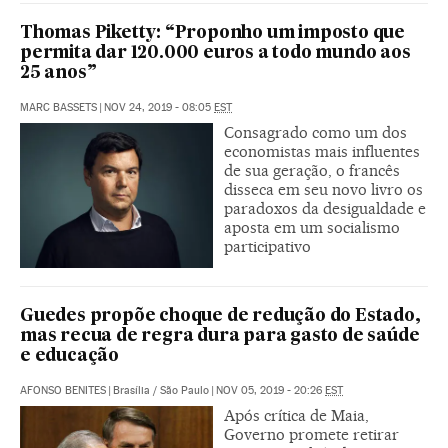
Thomas Piketty: “Proponho um imposto que
permita dar 120.000 euros a todo mundo aos
25 anos”
MARC BASSETS
|
NOV 24, 2019 - 08:05
EST
Consagrado como um dos
economistas mais influentes
de sua geração, o francês
disseca em seu novo livro os
paradoxos da desigualdade e
aposta em um socialismo
participativo
Guedes propõe choque de redução do Estado,
mas recua de regra dura para gasto de saúde
e educação
AFONSO BENITES
|
Brasília / São Paulo
|
NOV 05, 2019 - 20:26
EST
Após crítica de Maia,
Governo promete retirar