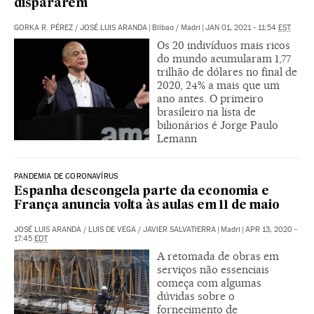
dispararem
GORKA R. PÉREZ
/
JOSÉ LUIS ARANDA
|
Bilbao / Madri
|
JAN 01, 2021 - 11:54
EST
Os 20 indivíduos mais ricos
do mundo acumularam 1,77
trilhão de dólares no final de
2020, 24% a mais que um
ano antes. O primeiro
brasileiro na lista de
bilionários é Jorge Paulo
Lemann
PANDEMIA DE CORONAVÍRUS
Espanha descongela parte da economia e
França anuncia volta às aulas em 11 de maio
JOSÉ LUIS ARANDA
/
LUIS DE VEGA
/
JAVIER SALVATIERRA
|
Madri
|
APR 13, 2020 -
17:45
EDT
A retomada de obras em
serviços não essenciais
começa com algumas
dúvidas sobre o
fornecimento de