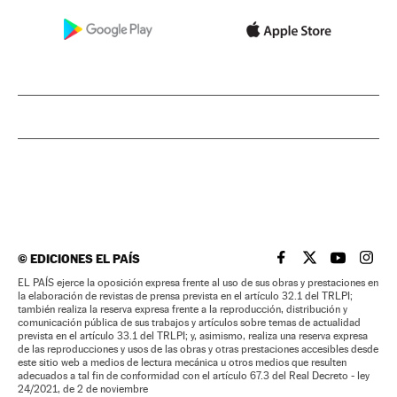
©
EDICIONES EL PAÍS
EL PAÍS BRASIL EN
EL PAÍS BRASI
EL PAÍS B
EL PA
EL PAÍS ejerce la oposición expresa frente al uso de sus obras y prestaciones en
la elaboración de revistas de prensa prevista en el artículo 32.1 del TRLPI;
también realiza la reserva expresa frente a la reproducción, distribución y
comunicación pública de sus trabajos y artículos sobre temas de actualidad
prevista en el artículo 33.1 del TRLPI; y, asimismo, realiza una reserva expresa
de las reproducciones y usos de las obras y otras prestaciones accesibles desde
este sitio web a medios de lectura mecánica u otros medios que resulten
adecuados a tal fin de conformidad con el artículo 67.3 del Real Decreto - ley
24/2021, de 2 de noviembre