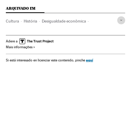
ARQUIVADO EM
Cultura
História
Desigualdade econômica
Desigualdade social
Guerra
Pandemia
Estado bem-estar
Livros
Literatura
Revoluções
Adere a
Mais informações
Crise econômica
aquí
Si está interesado en licenciar este contenido, pinche