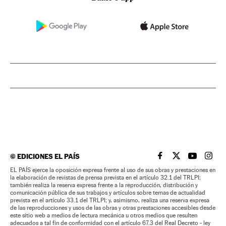
©
EDICIONES EL PAÍS
EL PAÍS BRASIL EN
EL PAÍS BRASI
EL PAÍS B
EL PA
EL PAÍS ejerce la oposición expresa frente al uso de sus obras y prestaciones en
la elaboración de revistas de prensa prevista en el artículo 32.1 del TRLPI;
también realiza la reserva expresa frente a la reproducción, distribución y
comunicación pública de sus trabajos y artículos sobre temas de actualidad
prevista en el artículo 33.1 del TRLPI; y, asimismo, realiza una reserva expresa
de las reproducciones y usos de las obras y otras prestaciones accesibles desde
este sitio web a medios de lectura mecánica u otros medios que resulten
adecuados a tal fin de conformidad con el artículo 67.3 del Real Decreto - ley