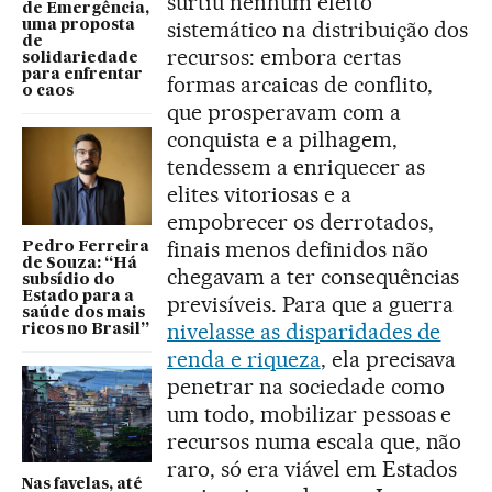
surtiu nenhum efeito
de Emergência,
sistemático na distribuição dos
uma proposta
de
recursos: embora certas
solidariedade
para enfrentar
formas arcaicas de conflito,
o caos
que prosperavam com a
conquista e a pilhagem,
tendessem a enriquecer as
elites vitoriosas e a
empobrecer os derrotados,
finais menos definidos não
Pedro Ferreira
de Souza: “Há
chegavam a ter consequências
subsídio do
Estado para a
previsíveis. Para que a guerra
saúde dos mais
nivelasse as disparidades de
ricos no Brasil”
renda e riqueza
, ela precisava
penetrar na sociedade como
um todo, mobilizar pessoas e
recursos numa escala que, não
raro, só era viável em Estados
Nas favelas, até