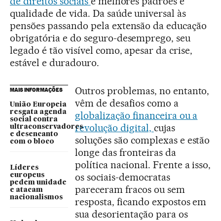
de direitos sociais
e melhores padrões e
qualidade de vida. Da saúde universal às
pensões passando pela extensão da educação
obrigatória e do seguro-desemprego, seu
legado é tão visível como, apesar da crise,
estável e duradouro.
Outros problemas, no entanto,
MAIS INFORMAÇÕES
vêm de desafios como a
União Europeia
resgata agenda
globalização financeira ou a
social contra
revolução digital,
cujas
ultraconservadores
e desencanto
soluções são complexas e estão
com o bloco
longe das fronteiras da
política nacional. Frente a isso,
Líderes
os sociais-democratas
europeus
pedem unidade
pareceram fracos ou sem
e atacam
nacionalismos
resposta, ficando expostos em
sua desorientação para os