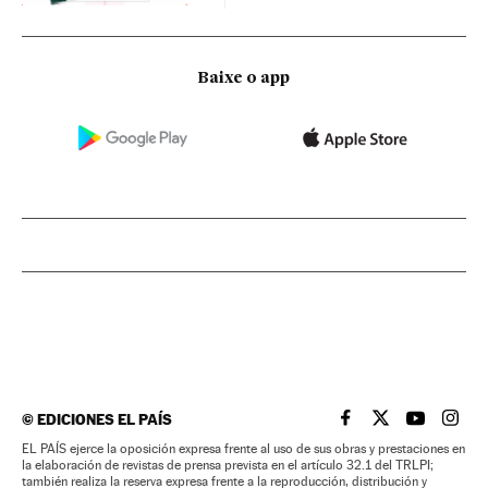
Baixe o app
©
EDICIONES EL PAÍS
EL PAÍS BRASIL EN
EL PAÍS BRASI
EL PAÍS B
EL PA
EL PAÍS ejerce la oposición expresa frente al uso de sus obras y prestaciones en
la elaboración de revistas de prensa prevista en el artículo 32.1 del TRLPI;
también realiza la reserva expresa frente a la reproducción, distribución y