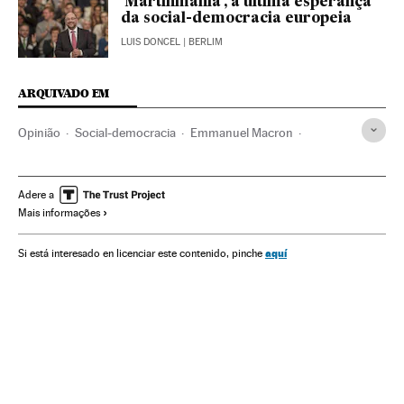
‘Martinmania’, a última esperança
da social-democracia europeia
LUIS DONCEL
| BERLIM
ARQUIVADO EM
Opinião
Social-democracia
Emmanuel Macron
Estado bem-estar
Previdência pública
Sistema sanitário
Partidos políticos
Política econômica
Adere a
Mais informações
Prestações
Ideologias
Segurança Social
Europa
Previdência
Educação
Política trabalhista
Espanha
aquí
Si está interesado en licenciar este contenido, pinche
Política
Economia
Saúde
Trabalho
Aposentadoria