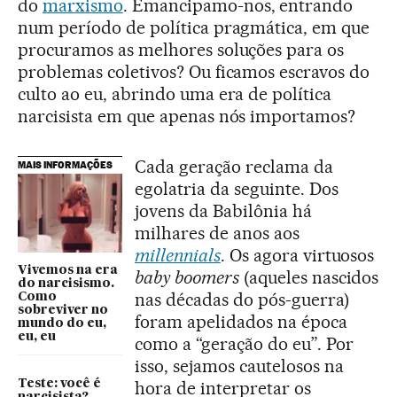
do
marxismo
. Emancipamo-nos, entrando
num período de política pragmática, em que
procuramos as melhores soluções para os
problemas coletivos? Ou ficamos escravos do
culto ao eu, abrindo uma era de política
narcisista em que apenas nós importamos?
Cada geração reclama da
MAIS INFORMAÇÕES
egolatria da seguinte. Dos
jovens da Babilônia há
milhares de anos aos
millennials
. Os agora virtuosos
Vivemos na era
baby boomers
(aqueles nascidos
do narcisismo.
nas décadas do pós-guerra)
Como
sobreviver no
foram apelidados na época
mundo do eu,
eu, eu
como a “geração do eu”. Por
isso, sejamos cautelosos na
Teste: você é
hora de interpretar os
narcisista?