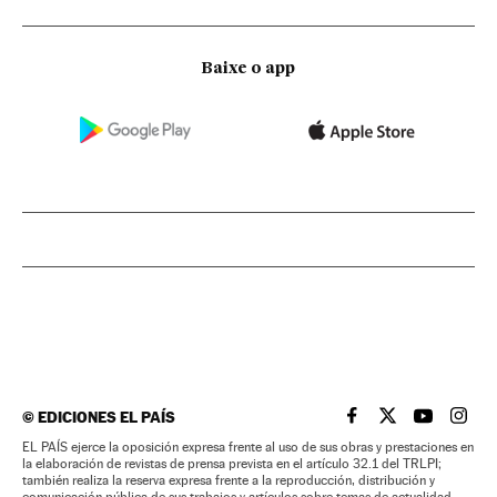
Baixe o app
©
EDICIONES EL PAÍS
EL PAÍS BRASIL EN
EL PAÍS BRASI
EL PAÍS B
EL PA
EL PAÍS ejerce la oposición expresa frente al uso de sus obras y prestaciones en
la elaboración de revistas de prensa prevista en el artículo 32.1 del TRLPI;
también realiza la reserva expresa frente a la reproducción, distribución y
comunicación pública de sus trabajos y artículos sobre temas de actualidad