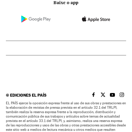
Baixe o app
©
EDICIONES EL PAÍS
EL PAÍS BRASIL EN
EL PAÍS BRASI
EL PAÍS B
EL PA
EL PAÍS ejerce la oposición expresa frente al uso de sus obras y prestaciones en
la elaboración de revistas de prensa prevista en el artículo 32.1 del TRLPI;
también realiza la reserva expresa frente a la reproducción, distribución y
comunicación pública de sus trabajos y artículos sobre temas de actualidad
prevista en el artículo 33.1 del TRLPI; y, asimismo, realiza una reserva expresa
de las reproducciones y usos de las obras y otras prestaciones accesibles desde
este sitio web a medios de lectura mecánica u otros medios que resulten