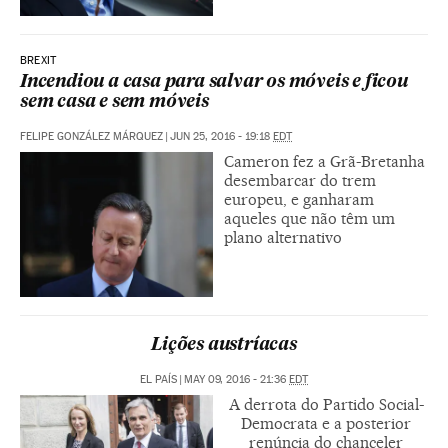
BREXIT
Incendiou a casa para salvar os móveis e ficou
sem casa e sem móveis
FELIPE GONZÁLEZ MÁRQUEZ
|
JUN 25, 2016 - 19:18
EDT
Cameron fez a Grã-Bretanha
desembarcar do trem
europeu, e ganharam
aqueles que não têm um
plano alternativo
Lições austríacas
EL PAÍS
|
MAY 09, 2016 - 21:36
EDT
A derrota do Partido Social-
Democrata e a posterior
renúncia do chanceler