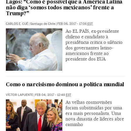
Lagos: “Como é possível que a América Latina
não diga ‘somos todos mexicanos’ frente a
Trump?”
CARLOS E. CUÉ
|
Santiago de Chile
|
FEB 06, 2017 - 17:06
EST
Ao EL PAÍS, ex-presidente
chileno e candidato à
presidência critica o silêncio
dos governantes latino-
americanos frente ao
presidente dos EUA
Como o narcisismo dominou a política mundial
VÍCTOR LAPUENTE
|
FEB 04, 2017 - 12:48
EST
As velhas cosmovisões
foram substituídas por uma
era mais personalista. Uma
nova dinastia de líderes abre
caminho