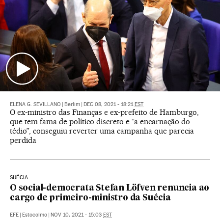
ELENA G. SEVILLANO
|
Berlim
|
DEC 08, 2021 - 18:21
EST
O ex-ministro das Finanças e ex-prefeito de Hamburgo,
que tem fama de político discreto e “a encarnação do
tédio”, conseguiu reverter uma campanha que parecia
perdida
SUÉCIA
O social-democrata Stefan Löfven renuncia ao
cargo de primeiro-ministro da Suécia
EFE
|
Estocolmo
|
NOV 10, 2021 - 15:03
EST