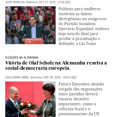
JOSÉ MARCOS
|
Valência
|
OCT 17, 2021 - 17:52
EDT
Políticas para mulheres
motivam as únicas
divergências no congresso
do Partido Socialista
Operário Espanhol, embora
haja acordo final para
proibir a prostituição e
defender a Lei Trans
ELEIÇÕES NA ALEMANHA
Vitória de Olaf Scholz na Alemanha reaviva a
social-democracia europeia
GUILLERMO ABRIL
|
Bruxelas
|
SEP 28, 2021 - 08:20
EDT
Futuro Executivo alemão
surgido das negociações
entre partidos deverá
encarar decisões
importantes, como a
reforma fiscal e o
posicionamento da UE