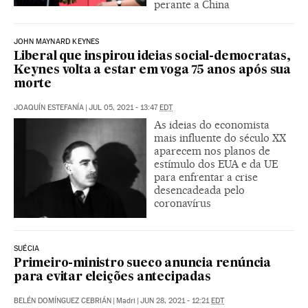
perante a China
JOHN MAYNARD KEYNES
Liberal que inspirou ideias social-democratas,
Keynes volta a estar em voga 75 anos após sua
morte
JOAQUÍN ESTEFANÍA
|
JUL 05, 2021 - 13:47
EDT
As ideias do economista
mais influente do século XX
aparecem nos planos de
estímulo dos EUA e da UE
para enfrentar a crise
desencadeada pelo
coronavírus
SUÉCIA
Primeiro-ministro sueco anuncia renúncia
para evitar eleições antecipadas
BELÉN DOMÍNGUEZ CEBRIÁN
|
Madri
|
JUN 28, 2021 - 12:21
EDT