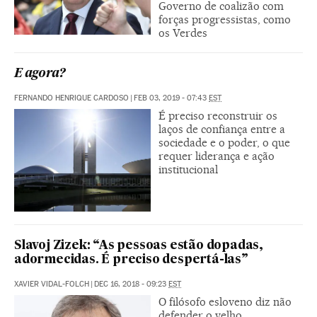
Governo de coalizão com
forças progressistas, como
os Verdes
E agora?
FERNANDO HENRIQUE CARDOSO
|
FEB 03, 2019 - 07:43
EST
É preciso reconstruir os
laços de confiança entre a
sociedade e o poder, o que
requer liderança e ação
institucional
Slavoj Zizek: “As pessoas estão dopadas,
adormecidas. É preciso despertá-las”
XAVIER VIDAL-FOLCH
|
DEC 16, 2018 - 09:23
EST
O filósofo esloveno diz não
defender o velho