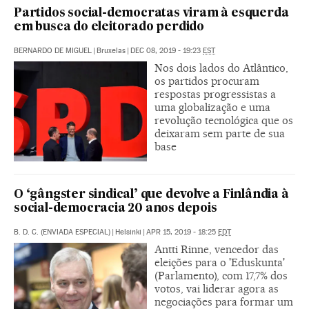
Partidos social-democratas viram à esquerda
em busca do eleitorado perdido
BERNARDO DE MIGUEL
|
Bruxelas
|
DEC 08, 2019 - 19:23
EST
Nos dois lados do Atlântico,
os partidos procuram
respostas progressistas a
uma globalização e uma
revolução tecnológica que os
deixaram sem parte de sua
base
O ‘gângster sindical’ que devolve a Finlândia à
social-democracia 20 anos depois
B. D. C. (ENVIADA ESPECIAL)
|
Helsinki
|
APR 15, 2019 - 18:25
EDT
Antti Rinne, vencedor das
eleições para o 'Eduskunta'
(Parlamento), com 17,7% dos
votos, vai liderar agora as
negociações para formar um