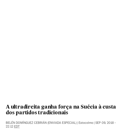
A ultradireita ganha força na Suécia à custa
dos partidos tradicionais
BELÉN DOMÍNGUEZ CEBRIÁN (ENVIADA ESPECIAL)
|
Estocolmo
|
SEP 09, 2018 -
22:12
EDT