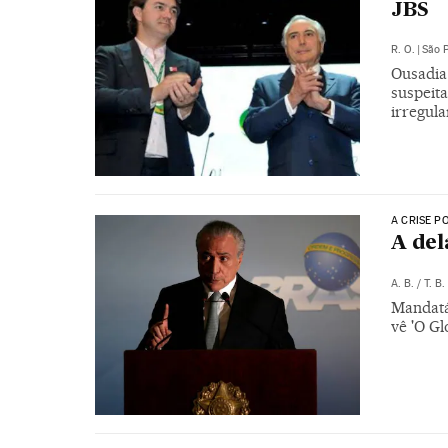
JBS
R. O.
|
São 
Ousadia
suspeit
irregul
A CRISE P
A del
A. B.
/
T. B.
Mandatá
vê 'O Gl