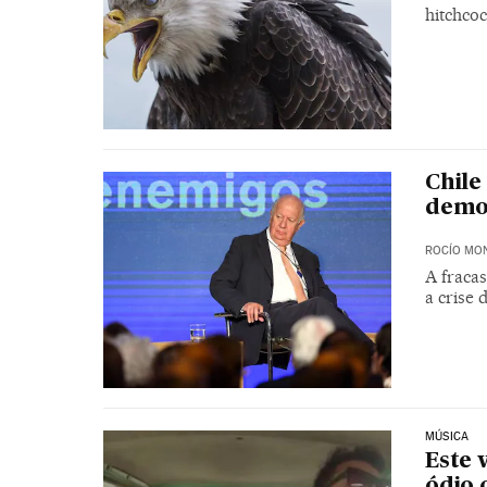
hitchcoc
Chile
demo
ROCÍO MO
A fraca
a crise 
MÚSICA
Este 
ódio 