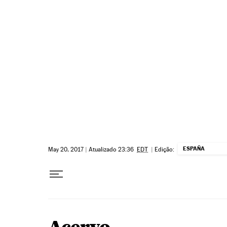
Pular para o conteúdo
ESPAÑA
May 20, 2017
|
Atualizado 23:36
EDT
|
Edição: