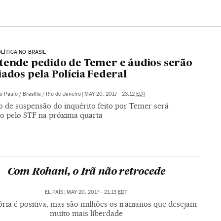
OLÍTICA NO BRASIL
tende pedido de Temer e áudios serão
iados pela Polícia Federal
o Paulo / Brasilia / Rio de Janeiro
|
MAY 20, 2017 - 23:12
EDT
o de suspensão do inquérito feito por Temer será
do pelo STF na próxima quarta
Com Rohani, o Irã não retrocede
EL PAÍS
|
MAY 20, 2017 - 21:13
EDT
ória é positiva, mas são milhões os iranianos que desejam
muito mais liberdade