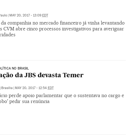
Paulo
|
MAY 20, 2017 - 13:09
EDT
 da companhia no mercado financeiro já vinha levantando
as CVM abre cinco processos investigativos para averiguar
aridades
OLÍTICA NO BRASIL
ação da JBS devasta Temer
|
Brasília
|
MAY 20, 2017 - 12:54
EDT
rio perde apoio parlamentar que o sustentava no cargo e
obo' pedir sua renúncia