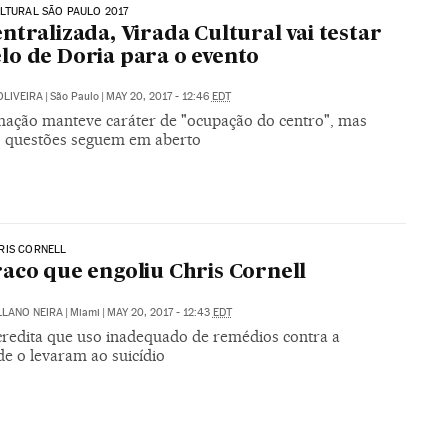
LTURAL SÃO PAULO 2017
ntralizada, Virada Cultural vai testar
o de Doria para o evento
OLIVEIRA
|
São Paulo
|
MAY 20, 2017 - 12:46
EDT
ação manteve caráter de "ocupação do centro", mas
 questões seguem em aberto
RIS CORNELL
aco que engoliu Chris Cornell
LLANO NEIRA
|
Miami
|
MAY 20, 2017 - 12:43
EDT
credita que uso inadequado de remédios contra a
de o levaram ao suicídio