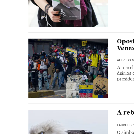
Oposi
Vene
ALFREDO 
A march
diários
preside
A reb
LAUREL BR
O símbo