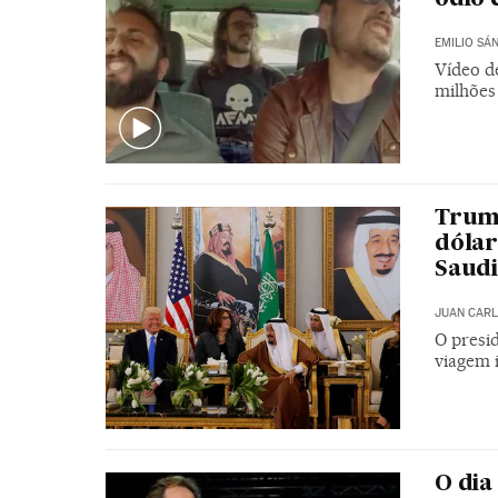
EMILIO SÁ
Vídeo de
milhões
Trump
dólar
Saudi
JUAN CARL
O presi
viagem 
O dia