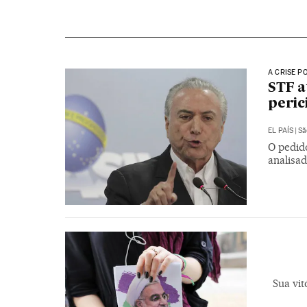
A CRISE P
STF a
peric
EL PAÍS
|
Sã
O pedid
analisa
Sua vit