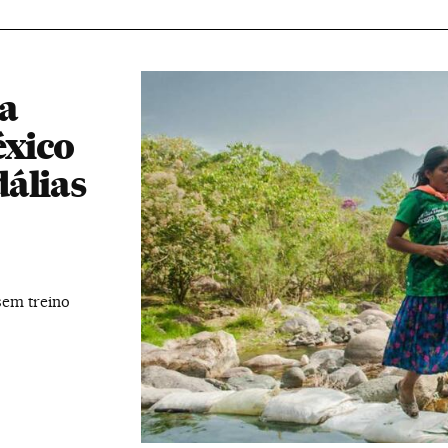
a
xico
álias
sem treino