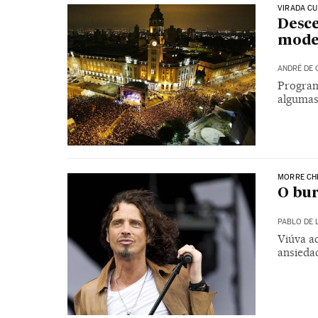
VIRADA CU
Desce
model
ANDRÉ DE 
Program
algumas
MORRE CH
O bur
PABLO DE 
Viúva a
ansieda