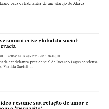
kiano para os habitantes de um vilarejo do Alasca
 se soma à crise global da social-
cracia
NTES
|
Santiago de Chile
|
MAY 20, 2017 - 16:44
EDT
ssada candidatura presidencial de Ricardo Lagos condensa
do Partido Socialista
vídeo resume sua relação de amor e
com o ‘Despacito’