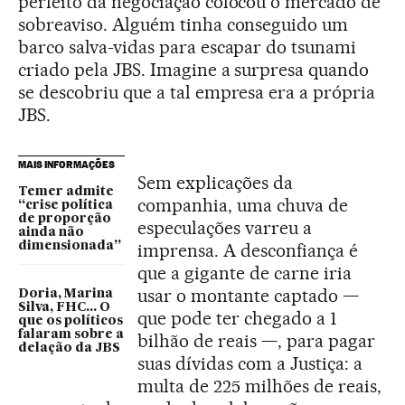
perfeito da negociação colocou o mercado de
sobreaviso. Alguém tinha conseguido um
barco salva-vidas para escapar do tsunami
criado pela JBS. Imagine a surpresa quando
se descobriu que a tal empresa era a própria
JBS.
MAIS INFORMAÇÕES
Sem explicações da
Temer admite
companhia, uma chuva de
“crise política
de proporção
especulações varreu a
ainda não
dimensionada”
imprensa. A desconfiança é
que a gigante de carne iria
usar o montante captado —
Doria, Marina
Silva, FHC... O
que pode ter chegado a 1
que os políticos
falaram sobre a
bilhão de reais —, para pagar
delação da JBS
suas dívidas com a Justiça: a
multa de 225 milhões de reais,