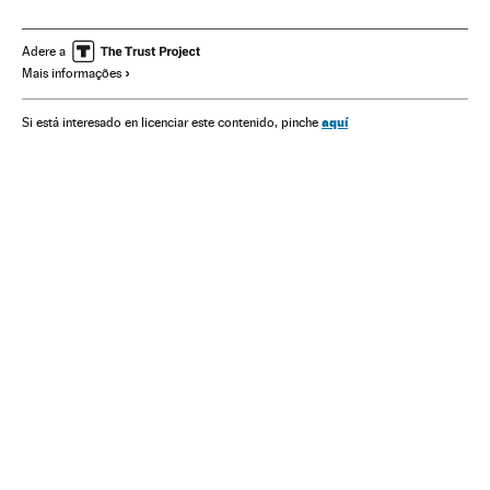
Presidência Brasil
Brasil
Corrupção
Governo Brasil
América do Sul
América Latina
Governo
América
Adere a
Mais informações
Delitos
Empresas
Administração Estado
Justiça
Economia
Política
Administração pública
aquí
Si está interesado en licenciar este contenido, pinche