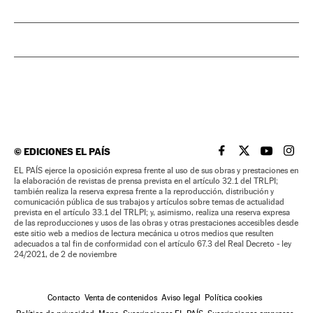
©
EDICIONES EL PAÍS
EL PAÍS BRASIL EN
EL PAÍS BRASI
EL PAÍS B
EL PA
EL PAÍS ejerce la oposición expresa frente al uso de sus obras y prestaciones en
la elaboración de revistas de prensa prevista en el artículo 32.1 del TRLPI;
también realiza la reserva expresa frente a la reproducción, distribución y
comunicación pública de sus trabajos y artículos sobre temas de actualidad
prevista en el artículo 33.1 del TRLPI; y, asimismo, realiza una reserva expresa
de las reproducciones y usos de las obras y otras prestaciones accesibles desde
este sitio web a medios de lectura mecánica u otros medios que resulten
adecuados a tal fin de conformidad con el artículo 67.3 del Real Decreto - ley
24/2021, de 2 de noviembre
Contacto
Venta de contenidos
Aviso legal
Política cookies