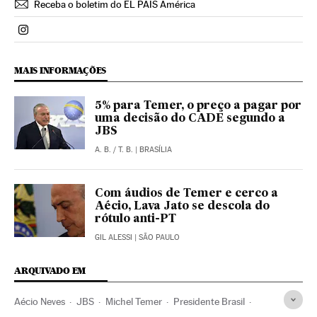
Receba o boletim do EL PAÍS América
Politica El País Brasil en Instagram
MAIS INFORMAÇÕES
5% para Temer, o preço a pagar por
uma decisão do CADE segundo a
JBS
A. B.
/
T. B.
| BRASÍLIA
Com áudios de Temer e cerco a
Aécio, Lava Jato se descola do
rótulo anti-PT
GIL ALESSI
| SÃO PAULO
ARQUIVADO EM
Aécio Neves
JBS
Michel Temer
Presidente Brasil