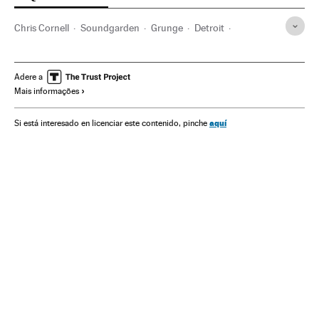
Chris Cornell
Soundgarden
Grunge
Detroit
Rock alternativo
Suicídio
Michigan
Bandas
Rock
Estados Unidos
Estilos musicais
América do Norte
Adere a
Mais informações
Música
América
Problemas sociais
Sociedade
aquí
Si está interesado en licenciar este contenido, pinche