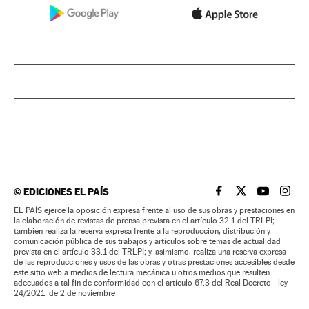
©
EDICIONES EL PAÍS
EL PAÍS BRASIL EN
EL PAÍS BRASI
EL PAÍS B
EL PA
EL PAÍS ejerce la oposición expresa frente al uso de sus obras y prestaciones en
la elaboración de revistas de prensa prevista en el artículo 32.1 del TRLPI;
también realiza la reserva expresa frente a la reproducción, distribución y
comunicación pública de sus trabajos y artículos sobre temas de actualidad
prevista en el artículo 33.1 del TRLPI; y, asimismo, realiza una reserva expresa
de las reproducciones y usos de las obras y otras prestaciones accesibles desde
este sitio web a medios de lectura mecánica u otros medios que resulten
adecuados a tal fin de conformidad con el artículo 67.3 del Real Decreto - ley
24/2021, de 2 de noviembre