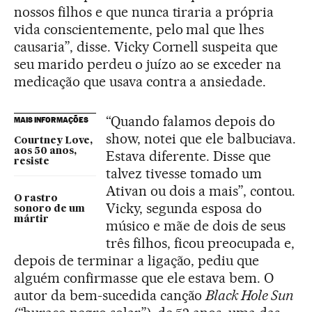
nossos filhos e que nunca tiraria a própria
vida conscientemente, pelo mal que lhes
causaria”, disse. Vicky Cornell suspeita que
seu marido perdeu o juízo ao se exceder na
medicação que usava contra a ansiedade.
“Quando falamos depois do
MAIS INFORMAÇÕES
show, notei que ele balbuciava.
Courtney Love,
aos 50 anos,
Estava diferente. Disse que
resiste
talvez tivesse tomado um
Ativan ou dois a mais”, contou.
O rastro
Vicky, segunda esposa do
sonoro de um
mártir
músico e mãe de dois de seus
três filhos, ficou preocupada e,
depois de terminar a ligação, pediu que
alguém confirmasse que ele estava bem. O
autor da bem-sucedida canção
Black Hole Sun