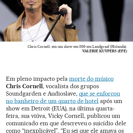
Chris Cornell, em um show em 009 em Landgraaf (Holanda).
VALERIE KUYPERS (EFE)
Em pleno impacto pela
morte do músico
Chris Cornell
, vocalista dos grupos
Soundgarden e Audioslave,
que se enforcou
no banheiro de um quarto de hotel
após um
show em Detroit (EUA), na última quarta-
feira, sua viúva, Vicky Cornell, publicou um
comunicado em que descreveu o suicídio dele
como “inexplicável”. “Eu sei que ele amava os