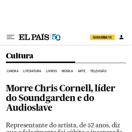
Pular para o conteúdo
SUSCRÍBETE
Cultura
CINEMA
LITERATURA
LIVROS
MÚSICA
ARTE
TELEVISÃO
Morre Chris Cornell, líder
do Soundgarden e do
Audioslave
Representante do artista, de 52 anos, diz