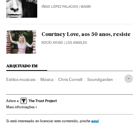
IÑIGO LÓPEZ PALACIOS
| MADRI
Courtney Love, aos 50 anos, resiste
ROCÍO AYUSO
| LOS ANGELES
ARQUIVADO EM
Estilos musicais
Música
Chris Cornell
Soundgarden
Audioslave
Obituários
Grunge
Músicos
Rock alternativo
Bandas
Rock
Adere a
Mais informações
aquí
Si está interesado en licenciar este contenido, pinche