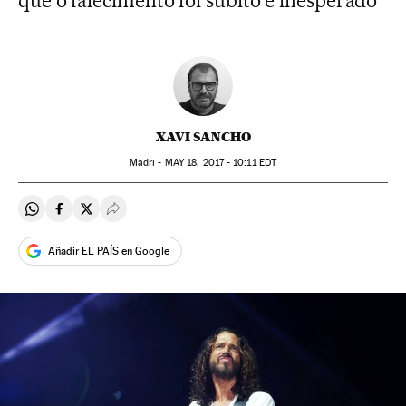
que o falecimento foi súbito e inesperado
XAVI SANCHO
Madri -
MAY
18, 2017 - 10:11
EDT
Compartir en Whatsapp
Compartir en Facebook
Compartir en Twitter
Desplegar Redes Sociales
Añadir EL PAÍS en Google