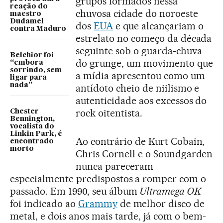
grupos formados nessa
reação do
chuvosa cidade do noroeste
maestro
Dudamel
dos
EUA
e que alcançariam o
contra Maduro
estrelato no começo da década
seguinte sob o guarda-chuva
Belchior foi
do grunge, um movimento que
“embora
sorrindo, sem
a mídia apresentou como um
ligar para
nada”
antídoto cheio de niilismo e
autenticidade aos excessos do
rock oitentista.
Chester
Bennington,
vocalista do
Linkin Park, é
Ao contrário de Kurt Cobain,
encontrado
morto
Chris Cornell e o Soundgarden
nunca pareceram
especialmente predispostos a romper com o
passado. Em 1990, seu álbum
Ultramega OK
foi indicado ao
Grammy
de melhor disco de
metal, e dois anos mais tarde, já com o bem-