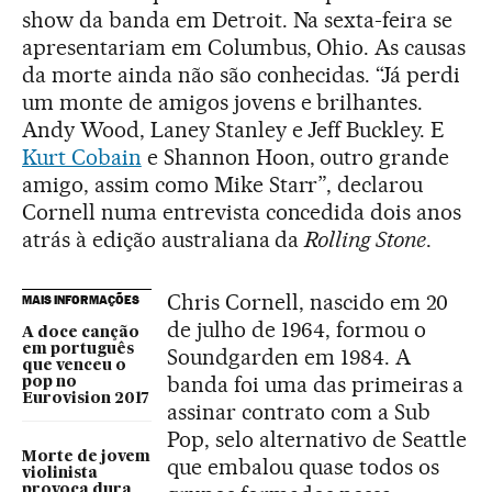
show da banda em Detroit. Na sexta-feira se
apresentariam em Columbus, Ohio. As causas
da morte ainda não são conhecidas. “Já perdi
um monte de amigos jovens e brilhantes.
Andy Wood, Laney Stanley e Jeff Buckley. E
Kurt Cobain
e Shannon Hoon, outro grande
amigo, assim como Mike Starr”, declarou
Cornell numa entrevista concedida dois anos
atrás à edição australiana da
Rolling Stone
.
Chris Cornell, nascido em 20
MAIS INFORMAÇÕES
de julho de 1964, formou o
A doce canção
em português
Soundgarden em 1984. A
que venceu o
banda foi uma das primeiras a
pop no
Eurovision 2017
assinar contrato com a Sub
Pop, selo alternativo de Seattle
Morte de jovem
que embalou quase todos os
violinista
provoca dura