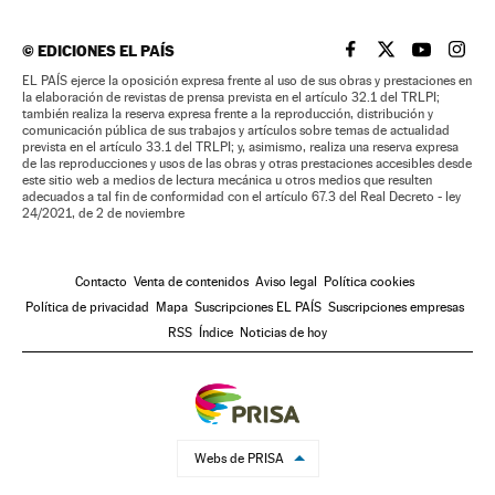
©
EDICIONES EL PAÍS
EL PAÍS BRASIL EN
EL PAÍS BRASI
EL PAÍS B
EL PA
EL PAÍS ejerce la oposición expresa frente al uso de sus obras y prestaciones en
la elaboración de revistas de prensa prevista en el artículo 32.1 del TRLPI;
también realiza la reserva expresa frente a la reproducción, distribución y
comunicación pública de sus trabajos y artículos sobre temas de actualidad
prevista en el artículo 33.1 del TRLPI; y, asimismo, realiza una reserva expresa
de las reproducciones y usos de las obras y otras prestaciones accesibles desde
este sitio web a medios de lectura mecánica u otros medios que resulten
adecuados a tal fin de conformidad con el artículo 67.3 del Real Decreto - ley
24/2021, de 2 de noviembre
Contacto
Venta de contenidos
Aviso legal
Política cookies
Política de privacidad
Mapa
Suscripciones EL PAÍS
Suscripciones empresas
RSS
Índice
Noticias de hoy
Webs de PRISA