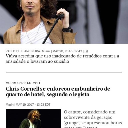
PABLO DE LLANO NEIRA
|
Miami
|
MAY 20, 2017 - 12:43
EDT
Viúva acredita que uso inadequado de remédios contra a
ansiedade o levaram ao suicídio
MORRE CHRIS CORNELL
Chris Cornell se enforcou em banheiro de
quarto de hotel, segundo o legista
Madri
|
MAY 19, 2017 - 13:23
EDT
O cantor, considerado um
sobrevivente da geração
‘grunge’, se apresentou horas