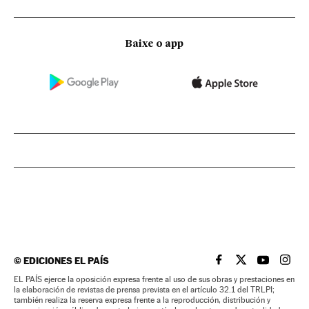
Baixe o app
©
EDICIONES EL PAÍS
EL PAÍS BRASIL EN
EL PAÍS BRASI
EL PAÍS B
EL PA
EL PAÍS ejerce la oposición expresa frente al uso de sus obras y prestaciones en
la elaboración de revistas de prensa prevista en el artículo 32.1 del TRLPI;
también realiza la reserva expresa frente a la reproducción, distribución y