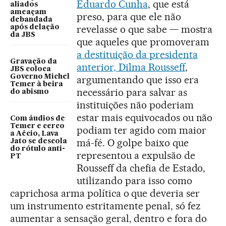
Eduardo Cunha
, que está
aliados
ameaçam
preso, para que ele não
debandada
revelasse o que sabe — mostra
após delação
da JBS
que aqueles que promoveram
a destituição da presidenta
Gravação da
anterior, Dilma Rousseff
,
JBS coloca
Governo Michel
argumentando que isso era
Temer à beira
necessário para salvar as
do abismo
instituições não poderiam
estar mais equivocados ou não
Com áudios de
Temer e cerco
podiam ter agido com maior
a Aécio, Lava
má-fé. O golpe baixo que
Jato se descola
do rótulo anti-
representou a expulsão de
PT
Rousseff da chefia de Estado,
utilizando para isso como
caprichosa arma política o que deveria ser
um instrumento estritamente penal, só fez
aumentar a sensação geral, dentro e fora do