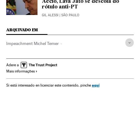
Aécio, Lava Jato se descola do
rótulo anti-PT
GIL ALESSI
| SÃO PAULO
ARQUIVADO EM
Impeachment Michel Temer
Impeachment Dilma Rousseff
Opinião
Partido dos Trabalhadores
Impeachment
Michel Temer
Adere a
Mais informações
Crises políticas
JBS
Dilma Rousseff
Presidente Brasil
Destituições políticas
Atividade legislativa
aquí
Si está interesado en licenciar este contenido, pinche
Presidência Brasil
Governo Brasil
Poder judicial
Parlamento
Brasil
Partidos políticos
Governo
Conflitos políticos
Empresas
Administração Estado
América
Economia
Administração pública