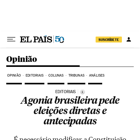
Pular para o conteúdo
SUSCRÍBETE
Opinião
OPINIÃO
EDITORIAIS
COLUNAS
TRIBUNAS
ANÁLISES
EDITORIAIS
i
Agonia brasileira pede
eleições diretas e
antecipadas
É necessário modificar a Constituição