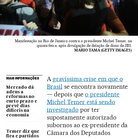
Manifestação no Rio de Janeiro contra o presidente Michel Temer, na
quinta-feira, após divulgação de delação de dono da JBS.
MARIO TAMA (GETTY IMAGES)
A
gravíssima crise em que o
MAIS INFORMAÇÕES
Brasil
se encontra novamente
Mercado dá
adeus a
— depois que
o presidente
reformas no
Michel Temer está sendo
curto prazo e
prevê dias
investigado
por ter
difíceis na
economia
supostamente autorizado
subornos ao ex-presidente da
Câmara dos Deputados
Temer diz que
fica e partidos