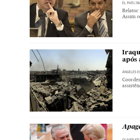
EL PAÍS
|
Sã
Relator:
Assim c
Iraqu
após 
ÁNGELES E
Coorden
assistên
Apagã
OLIVER ST