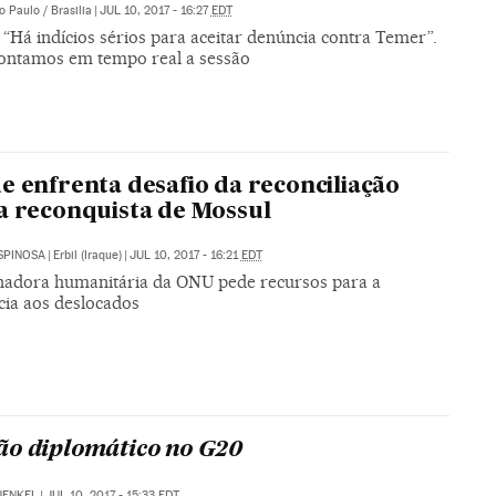
o Paulo / Brasilia
|
JUL 10, 2017 - 16:27
EDT
 “Há indícios sérios para aceitar denúncia contra Temer”.
ontamos em tempo real a sessão
e enfrenta desafio da reconciliação
a reconquista de Mossul
SPINOSA
|
Erbil (Iraque)
|
JUL 10, 2017 - 16:21
EDT
adora humanitária da ONU pede recursos para a
cia aos deslocados
o diplomático no G20
UENKEL
|
JUL 10, 2017 - 15:33
EDT