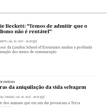
ie Beckett: “Temos de admitir que o
lismo não é rentável”
NDETE
|
JUL 10, 2017 - 19:18
EDT
ssor da London School of Economics analisa a profunda
rmação dos meios de comunicação
DE ESPÉCIES
fras da aniquilação da vida selvagem
GEL CRIADO
|
JUL 10, 2017 - 18:22
EDT
e dos animais que em um dia povoaram a Terra