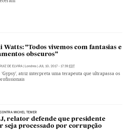
receram
 Watts: “Todos vivemos com fantasias e
amentos obscuros”
RUIZ DE ELVIRA
|
Londres
|
JUL 10, 2017 - 17:39
EDT
 ‘Gypsy’, atriz interpreta uma terapeuta que ultrapassa os
profissionais
 CONTRA MICHEL TEMER
J, relator defende que presidente
 seja processado por corrupção