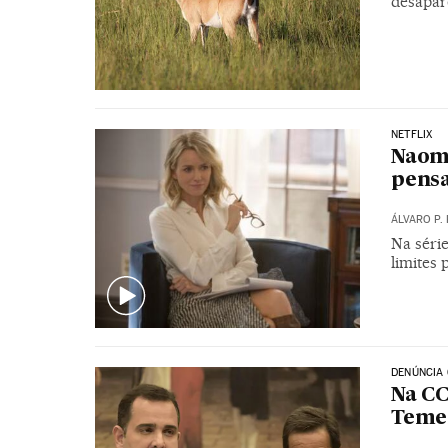
desapa
NETFLIX
Naomi
pens
ÁLVARO P. 
Na série
limites 
DENÚNCIA
Na CC
Temer