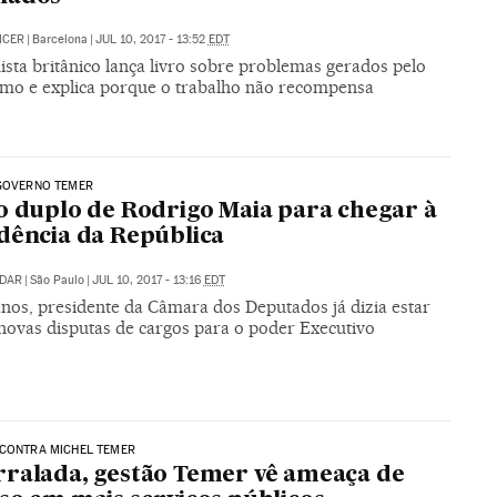
ICER
|
Barcelona
|
JUL 10, 2017 - 13:52
EDT
sta britânico lança livro sobre problemas gerados pelo
ismo e explica porque o trabalho não recompensa
 GOVERNO TEMER
o duplo de Rodrigo Maia para chegar à
dência da República
IDAR
|
São Paulo
|
JUL 10, 2017 - 13:16
EDT
anos, presidente da Câmara dos Deputados já dizia estar
 novas disputas de cargos para o poder Executivo
 CONTRA MICHEL TEMER
ralada, gestão Temer vê ameaça de