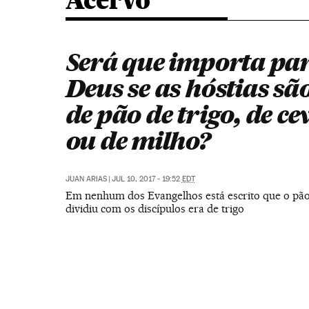
Acervo
Será que importa pa
Deus se as hóstias são
de pão de trigo, de c
ou de milho?
JUAN ARIAS
|
JUL 10, 2017 - 19:52
EDT
Em nenhum dos Evangelhos está escrito que o pão
dividiu com os discípulos era de trigo