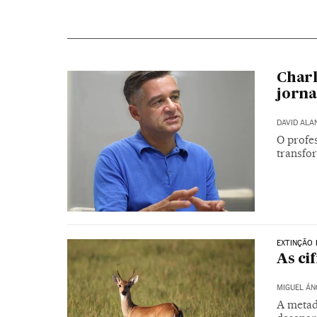
Charl
jorna
DAVID ALA
O profe
transfo
EXTINÇÃO 
As ci
MIGUEL ÁN
A metad