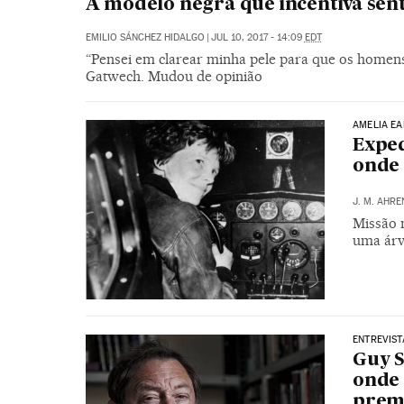
A modelo negra que incentiva sent
EMILIO SÁNCHEZ HIDALGO
|
JUL 10, 2017 - 14:09
EDT
“Pensei em clarear minha pele para que os homen
Gatwech. Mudou de opinião
AMELIA E
Exped
onde
J. M. AHRE
Missão 
uma árv
ENTREVIST
Guy S
onde 
prem