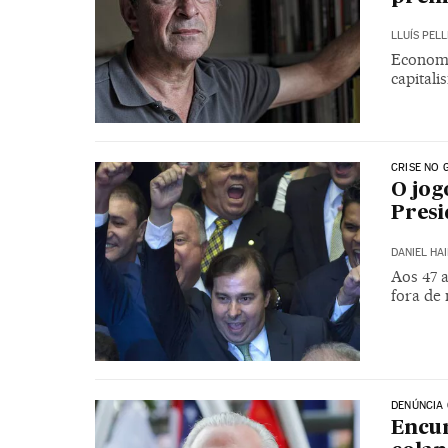
LLUÍS PELL
Economi
capital
CRISE NO
O jog
Presi
DANIEL HA
Aos 47 
fora de
DENÚNCIA
Encur