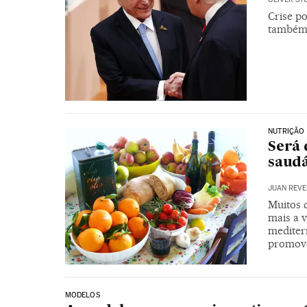
Crise po
também 
NUTRIÇÃO
Será 
saudá
JUAN REV
Muitos 
mais a 
mediter
promove
MODELOS