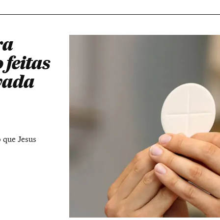
ra
 feitas
evada
 que Jesus