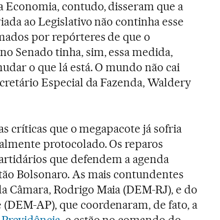
da Economia, contudo, disseram que a
iada ao Legislativo não continha esse
mados por repórteres de que o
o Senado tinha, sim, essa medida,
udar o que lá está. O mundo não cai
ecretário Especial da Fazenda, Waldery
as críticas que o megapacote já sofria
ialmente protocolado. Os reparos
partidários que defendem a agenda
stão Bolsonaro. As mais contundentes
da Câmara, Rodrigo Maia (DEM-RJ), e do
 (DEM-AP), que coordenaram, de fato, a
 Previdência
, e estão no comando do