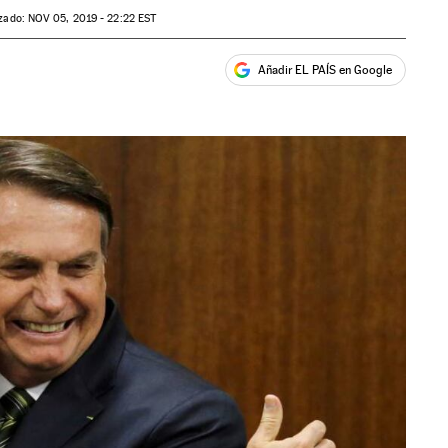
izado:
NOV
05, 2019 - 22:22
EST
Añadir EL PAÍS en Google
ales