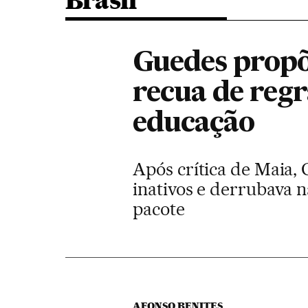
Brasil
Guedes propõ
recua de regr
educação
Após crítica de Maia,
inativos e derrubava n
pacote
AFONSO BENITES