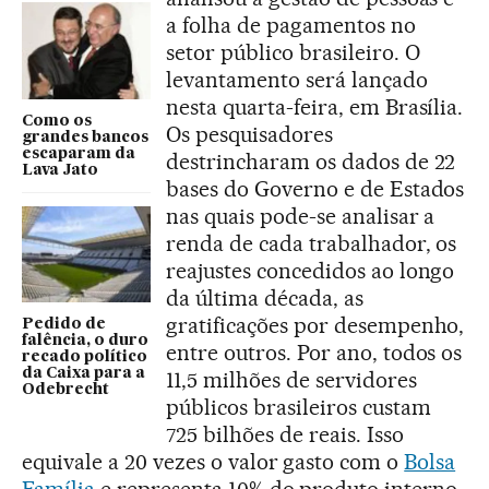
a folha de pagamentos no
setor público brasileiro. O
levantamento será lançado
nesta quarta-feira, em Brasília.
Como os
Os pesquisadores
grandes bancos
escaparam da
destrincharam os dados de 22
Lava Jato
bases do Governo e de Estados
nas quais pode-se analisar a
renda de cada trabalhador, os
reajustes concedidos ao longo
da última década, as
gratificações por desempenho,
Pedido de
falência, o duro
entre outros. Por ano, todos os
recado político
da Caixa para a
11,5 milhões de servidores
Odebrecht
públicos brasileiros custam
725 bilhões de reais. Isso
equivale a 20 vezes o valor gasto com o
Bolsa
Família
e representa 10% do produto interno