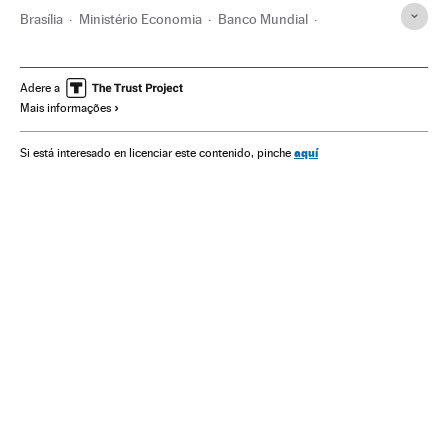
Brasília
Ministério Economia
Banco Mundial
Distrito Federal
Funcionários públicos
Aposentadoria
Função pública
Brasil
Governo Brasil
América do Sul
Adere a
Mais informações
América Latina
Governo
Relações trabalhistas
Organizações internacionais
América
aquí
Si está interesado en licenciar este contenido, pinche
Administração Estado
Relações exteriores
Trabalho
Política
Administração pública