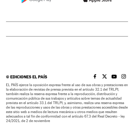
©
EDICIONES EL PAÍS
EL PAÍS BRASIL EN
EL PAÍS BRASI
EL PAÍS B
EL PA
EL PAÍS ejerce la oposición expresa frente al uso de sus obras y prestaciones en
la elaboración de revistas de prensa prevista en el artículo 32.1 del TRLPI;
también realiza la reserva expresa frente a la reproducción, distribución y
comunicación pública de sus trabajos y artículos sobre temas de actualidad
prevista en el artículo 33.1 del TRLPI; y, asimismo, realiza una reserva expresa
de las reproducciones y usos de las obras y otras prestaciones accesibles desde
este sitio web a medios de lectura mecánica u otros medios que resulten
adecuados a tal fin de conformidad con el artículo 67.3 del Real Decreto - ley
24/2021, de 2 de noviembre