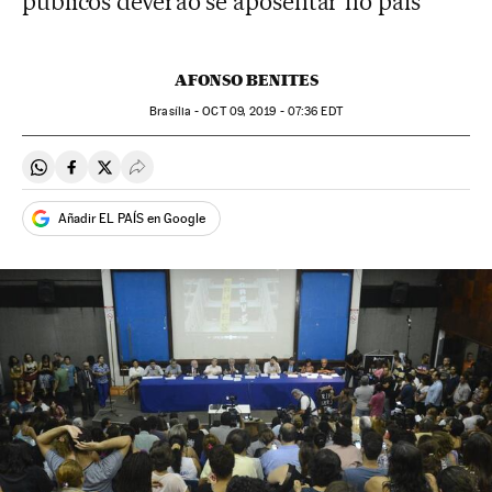
públicos deverão se aposentar no país
AFONSO BENITES
Brasília -
OCT
09, 2019 - 07:36
EDT
Compartir en Whatsapp
Compartir en Facebook
Compartir en Twitter
Desplegar Redes Sociales
Añadir EL PAÍS en Google