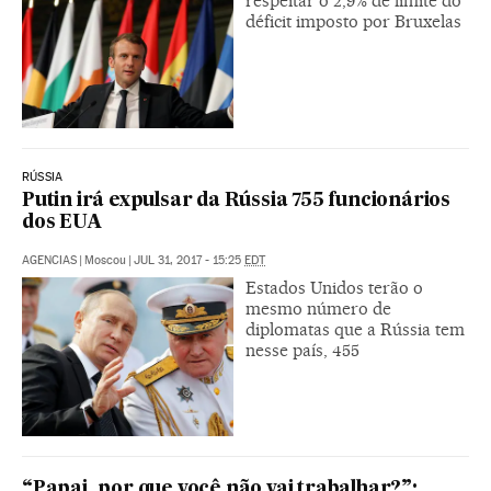
respeitar o 2,9% de limite do
déficit imposto por Bruxelas
RÚSSIA
Putin irá expulsar da Rússia 755 funcionários
dos EUA
AGENCIAS
|
Moscou
|
JUL 31, 2017 - 15:25
EDT
Estados Unidos terão o
mesmo número de
diplomatas que a Rússia tem
nesse país, 455
“Papai, por que você não vai trabalhar?”: