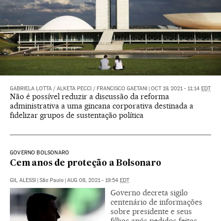
GABRIELA LOTTA
/
ALKETA PECCI
/
FRANCISCO GAETANI
|
OCT 19, 2021 - 11:14
EDT
Não é possível reduzir a discussão da reforma
administrativa a uma gincana corporativa destinada a
fidelizar grupos de sustentação política
GOVERNO BOLSONARO
Cem anos de proteção a Bolsonaro
GIL ALESSI
|
São Paulo
|
AUG 08, 2021 - 19:54
EDT
Governo decreta sigilo
centenário de informações
sobre presidente e seus
filhos após pedidos feitos