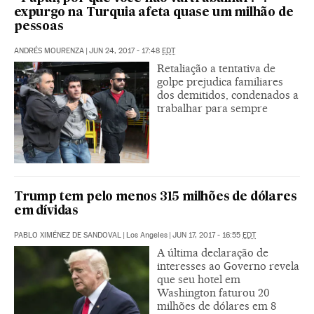
expurgo na Turquia afeta quase um milhão de
pessoas
ANDRÉS MOURENZA
|
JUN 24, 2017 - 17:48
EDT
Retaliação a tentativa de
golpe prejudica familiares
dos demitidos, condenados a
trabalhar para sempre
Trump tem pelo menos 315 milhões de dólares
em dívidas
PABLO XIMÉNEZ DE SANDOVAL
|
Los Angeles
|
JUN 17, 2017 - 16:55
EDT
A última declaração de
interesses ao Governo revela
que seu hotel em
Washington faturou 20
milhões de dólares em 8