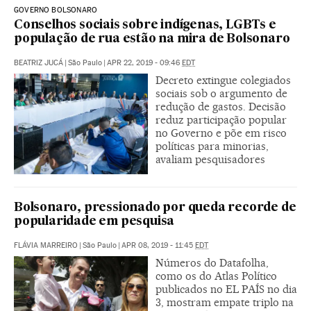
GOVERNO BOLSONARO
Conselhos sociais sobre indígenas, LGBTs e
população de rua estão na mira de Bolsonaro
BEATRIZ JUCÁ
|
São Paulo
|
APR 22, 2019 - 09:46
EDT
Decreto extingue colegiados
sociais sob o argumento de
redução de gastos. Decisão
reduz participação popular
no Governo e põe em risco
políticas para minorias,
avaliam pesquisadores
Bolsonaro, pressionado por queda recorde de
popularidade em pesquisa
FLÁVIA MARREIRO
|
São Paulo
|
APR 08, 2019 - 11:45
EDT
Números do Datafolha,
como os do Atlas Político
publicados no EL PAÍS no dia
3, mostram empate triplo na