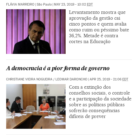
FLÁVIA MARREIRO
|
São Paulo
|
MAY 23, 2019 - 10:02
EDT
Levantamento mostra que
aprovação da gestão cai
cinco pontos e quem avalia
como ruim ou péssimo bate
36,2%. Metade é contra
cortes na Educação
A democracia é a pior forma de governo
CHRISTIANE VIEIRA NOGUEIRA / LEOMAR DARONCHO
|
APR 25, 2019 - 21:06
EDT
Com a extinção dos
conselhos sociais, o controle
e a participação da sociedade
sobre as políticas públicas
sofrerão consequências
difíceis de prever