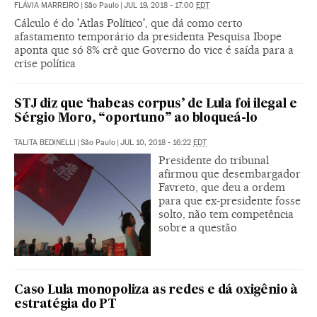
FLÁVIA MARREIRO
|
São Paulo
|
JUL 19, 2018 - 17:00
EDT
Cálculo é do 'Atlas Político', que dá como certo
afastamento temporário da presidenta Pesquisa Ibope
aponta que só 8% crê que Governo do vice é saída para a
crise política
STJ diz que ‘habeas corpus’ de Lula foi ilegal e
Sérgio Moro, “oportuno” ao bloqueá-lo
TALITA BEDINELLI
|
São Paulo
|
JUL 10, 2018 - 16:22
EDT
Presidente do tribunal
afirmou que desembargador
Favreto, que deu a ordem
para que ex-presidente fosse
solto, não tem competência
sobre a questão
Caso Lula monopoliza as redes e dá oxigênio à
estratégia do PT