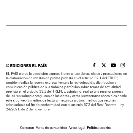
©
EDICIONES EL PAÍS
EL PAÍS BRASIL EN
EL PAÍS BRASI
EL PAÍS B
EL PA
EL PAÍS ejerce la oposición expresa frente al uso de sus obras y prestaciones en
la elaboración de revistas de prensa prevista en el artículo 32.1 del TRLPI;
también realiza la reserva expresa frente a la reproducción, distribución y
comunicación pública de sus trabajos y artículos sobre temas de actualidad
prevista en el artículo 33.1 del TRLPI; y, asimismo, realiza una reserva expresa
de las reproducciones y usos de las obras y otras prestaciones accesibles desde
este sitio web a medios de lectura mecánica u otros medios que resulten
adecuados a tal fin de conformidad con el artículo 67.3 del Real Decreto - ley
24/2021, de 2 de noviembre
Contacto
Venta de contenidos
Aviso legal
Política cookies