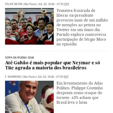
FELIPE BETIM
|
São Paulo
|
JUL 10, 2018 - 07:52
EDT
Tentativa frustrada de
liberar ex-presidente
provocou mais de um milhão
de menções ao petista no
Twitter em um único dia.
Partido explora controversa
participação de Sérgio Moro
no episódio
COPA DA RÚSSIA 2018
Até Galvão é mais popular que Neymar e só
Tite agrada a maioria dos brasileiros
F. MARREIRO
|
São Paulo
|
JUL 02, 2018 - 07:53
EDT
Em levantamento do Atlas
Político, Philippe Coutinho
desponta como craque do
torneio. 43% acham que
Brasil leva o hexa