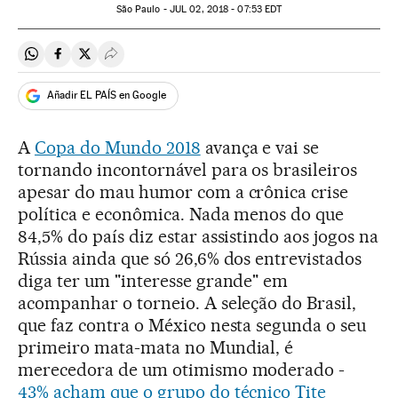
São Paulo -
JUL
02, 2018 - 07:53
EDT
Compartir en Whatsapp
Compartir en Facebook
Compartir en Twitter
Desplegar Redes Sociales
Añadir EL PAÍS en Google
A
Copa do Mundo 2018
avança e vai se
tornando incontornável para os brasileiros
apesar do mau humor com a crônica crise
política e econômica. Nada menos do que
84,5% do país diz estar assistindo aos jogos na
Rússia ainda que só 26,6% dos entrevistados
diga ter um "interesse grande" em
acompanhar o torneio. A seleção do Brasil,
que faz contra o México nesta segunda o seu
primeiro mata-mata no Mundial, é
merecedora de um otimismo moderado -
43% acham que o grupo do técnico Tite