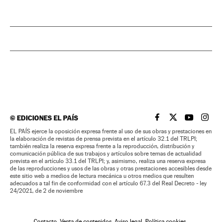
©
EDICIONES EL PAÍS
EL PAÍS BRASIL EN
EL PAÍS BRASI
EL PAÍS B
EL PA
EL PAÍS ejerce la oposición expresa frente al uso de sus obras y prestaciones en
la elaboración de revistas de prensa prevista en el artículo 32.1 del TRLPI;
también realiza la reserva expresa frente a la reproducción, distribución y
comunicación pública de sus trabajos y artículos sobre temas de actualidad
prevista en el artículo 33.1 del TRLPI; y, asimismo, realiza una reserva expresa
de las reproducciones y usos de las obras y otras prestaciones accesibles desde
este sitio web a medios de lectura mecánica u otros medios que resulten
adecuados a tal fin de conformidad con el artículo 67.3 del Real Decreto - ley
24/2021, de 2 de noviembre
Contacto
Venta de contenidos
Aviso legal
Política cookies