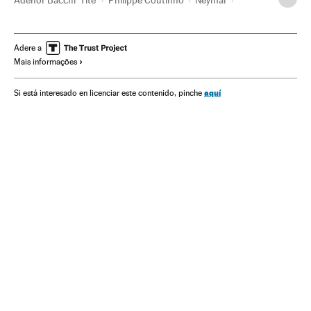
Copa do mundo
Campeonato mundial
Brasil
Competições
América do Sul
América Latina
Adere a
Mais informações
Esportes
América
Atlas Político
Transparência institucional
Função pública
Imprensa
aquí
Si está interesado en licenciar este contenido, pinche
Administração pública
Meios comunicação
Comunicação