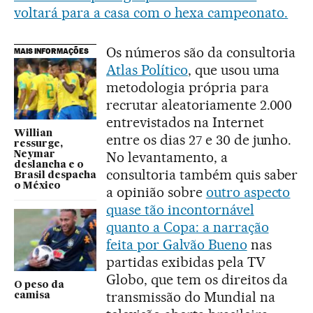
voltará para a casa com o hexa campeonato.
Os números são da consultoria
MAIS INFORMAÇÕES
Atlas Político
, que usou uma
metodologia própria para
recrutar aleatoriamente 2.000
entrevistados na Internet
Willian
entre os dias 27 e 30 de junho.
ressurge,
No levantamento, a
Neymar
deslancha e o
consultoria também quis saber
Brasil despacha
o México
a opinião sobre
outro aspecto
quase tão incontornável
quanto a Copa: a narração
feita por Galvão Bueno
nas
partidas exibidas pela TV
Globo, que tem os direitos da
O peso da
transmissão do Mundial na
camisa