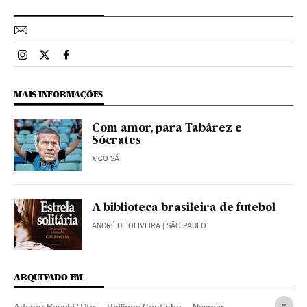
Esportes El País Brasil en Instagram
Esportes El País Brasil en Twitter
Esportes El País Brasil en Facebook
MAIS INFORMAÇÕES
Com amor, para Tabárez e
Sócrates
XICO SÁ
A biblioteca brasileira de futebol
ANDRÉ DE OLIVEIRA
| SÃO PAULO
ARQUIVADO EM
Adenor Bacchi 'Tite'
Philippe Coutinho
Neymar