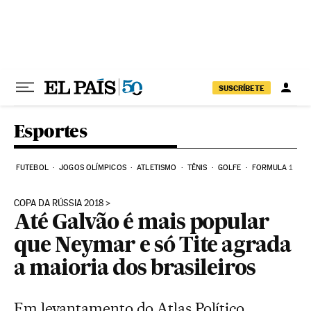
Pular para o conteúdo
SUSCRÍBETE
Esportes
FUTEBOL
JOGOS OLÍMPICOS
ATLETISMO
TÊNIS
GOLFE
FORMULA 1
COPA DA RÚSSIA 2018
Até Galvão é mais popular
que Neymar e só Tite agrada
a maioria dos brasileiros
Em levantamento do Atlas Político,