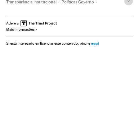
Transparência institucional
Políticas Governo
Jair Bolsonaro
Indígenas
Função pública
Presidente Brasil
Presidência Brasil
Governo Brasil
Adere a
Mais informações
Brasil
Governo
Etnias
América do Sul
América Latina
Administração Estado
América
aquí
Si está interesado en licenciar este contenido, pinche
Administração pública
Política
Sociedade