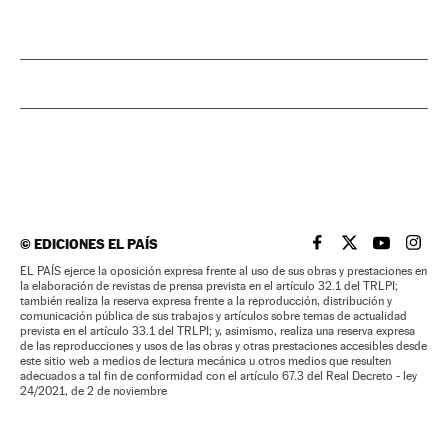
©
EDICIONES EL PAÍS
EL PAÍS BRASIL EN
EL PAÍS BRASI
EL PAÍS B
EL PA
EL PAÍS ejerce la oposición expresa frente al uso de sus obras y prestaciones en
la elaboración de revistas de prensa prevista en el artículo 32.1 del TRLPI;
también realiza la reserva expresa frente a la reproducción, distribución y
comunicación pública de sus trabajos y artículos sobre temas de actualidad
prevista en el artículo 33.1 del TRLPI; y, asimismo, realiza una reserva expresa
de las reproducciones y usos de las obras y otras prestaciones accesibles desde
este sitio web a medios de lectura mecánica u otros medios que resulten
adecuados a tal fin de conformidad con el artículo 67.3 del Real Decreto - ley
24/2021, de 2 de noviembre