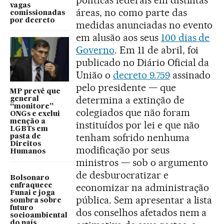
vagas
áreas, no como parte das
comissionadas
por decreto
medidas anunciadas no evento
em alusão aos seus
100 dias de
Governo
. Em 11 de abril, foi
publicado no Diário Oficial da
União o
decreto 9.759
assinado
pelo presidente — que
MP prevê que
determina a extinção de
general
“monitore”
colegiados que não foram
ONGs e exclui
menção a
instituídos por lei e que não
LGBTs em
tenham sofrido nenhuma
pasta de
Direitos
modificação por seus
Humanos
ministros — sob o argumento
de desburocratizar e
Bolsonaro
economizar na administração
enfraquece
Funai e joga
pública. Sem apresentar a lista
sombra sobre
futuro
dos conselhos afetados nem a
socioambiental
do país