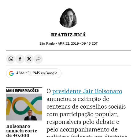
BEATRIZ JUCÁ
São Paulo -
APR
22, 2019 - 09:46
EDT
Compartir en Whatsapp
Compartir en Facebook
Compartir en Twitter
Desplegar Redes Sociales
Añadir EL PAÍS en Google
O
presidente Jair Bolsonaro
MAIS INFORMAÇÕES
anunciou a extinção de
centenas de conselhos sociais
com participação popular,
responsáveis pelo debate e
Bolsonaro
pelo acompanhamento de
anuncia corte
políticas federais em distintas
de 40.000