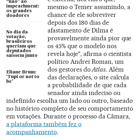
“não” ao
mesmo o Temer assumindo, a
impeachment:
os grandes
chance de ele sobreviver
doadores
depois dos 180 dias de
afastamento de Dilma é
No dia da
provavelmente ainda pior que
votação,
brasileiros
os 45% que o modelo nos
queriam que
deputados
revela hoje", afirma o cientista
saíssem junto
político Andrei Roman, um
dos gestores do
Atlas
. Além
Eliane Brum:
das declarações, o site calcula
'Tupi or not to
be'
a probabilidade de que cada
senador ainda indeciso ou
indefinido escolha um lado ou outro, baseado
no histórico completo de seu comportamento
em votações. Durante o processo da Câmara,
a plataforma também fez o
acompanhamento
.