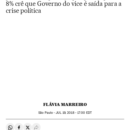
8% crê que Governo do vice é saída para a
crise política
FLÁVIA MARREIRO
São Paulo -
JUL
19, 2018 - 17:00
EDT
Compartir en Whatsapp
Compartir en Facebook
Compartir en Twitter
Desplegar Redes Sociales