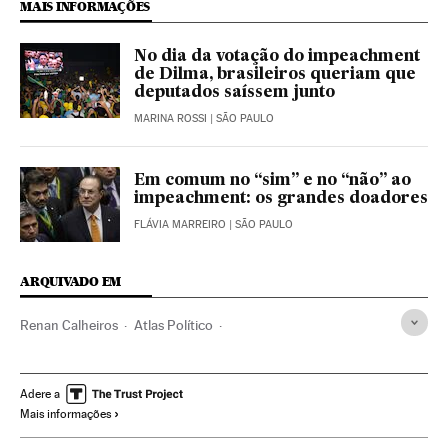
MAIS INFORMAÇÕES
No dia da votação do impeachment
de Dilma, brasileiros queriam que
deputados saíssem junto
MARINA ROSSI
| SÃO PAULO
Em comum no “sim” e no “não” ao
impeachment: os grandes doadores
FLÁVIA MARREIRO
| SÃO PAULO
ARQUIVADO EM
Renan Calheiros
Atlas Político
Impeachment Dilma Rousseff
Votação parlamentar
Senado Federal
MDB
Políticos
Adere a
Mais informações
Partido dos Trabalhadores
Transparência institucional