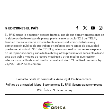
©
EDICIONES EL PAÍS
EL PAÍS BRASIL EN
EL PAÍS BRASI
EL PAÍS B
EL PA
EL PAÍS ejerce la oposición expresa frente al uso de sus obras y prestaciones en
la elaboración de revistas de prensa prevista en el artículo 32.1 del TRLPI;
también realiza la reserva expresa frente a la reproducción, distribución y
comunicación pública de sus trabajos y artículos sobre temas de actualidad
prevista en el artículo 33.1 del TRLPI; y, asimismo, realiza una reserva expresa
de las reproducciones y usos de las obras y otras prestaciones accesibles desde
este sitio web a medios de lectura mecánica u otros medios que resulten
adecuados a tal fin de conformidad con el artículo 67.3 del Real Decreto - ley
24/2021, de 2 de noviembre
Contacto
Venta de contenidos
Aviso legal
Política cookies
Política de privacidad
Mapa
Suscripciones EL PAÍS
Suscripciones empresas
RSS
Índice
Noticias de hoy