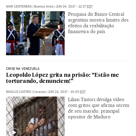
MAR CENTENERA
|
Buenos Aires
|
JUN 24, 2017 - 12:37
EDT
Pesquisa do Banco Central
argentino mostra limites dos
efeitos da reabilitação
financeira do país
CRISE NA VENEZUELA
Leopoldo López grita na prisão: “Estão me
torturando, denunciem!”
MAOLIS CASTRO
|
Caracas
|
JUN 24, 2017 - 10:43
EDT
Lilian Tintori divulga vídeo
com gritos que afirma serem
de seu marido, principal
opositor de Maduro