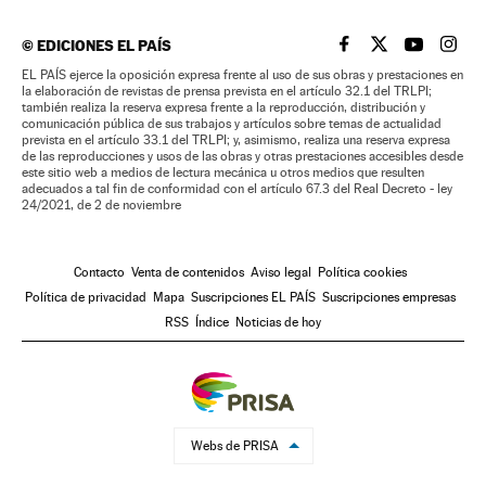
©
EDICIONES EL PAÍS
EL PAÍS BRASIL EN
EL PAÍS BRASI
EL PAÍS B
EL PA
EL PAÍS ejerce la oposición expresa frente al uso de sus obras y prestaciones en
la elaboración de revistas de prensa prevista en el artículo 32.1 del TRLPI;
también realiza la reserva expresa frente a la reproducción, distribución y
comunicación pública de sus trabajos y artículos sobre temas de actualidad
prevista en el artículo 33.1 del TRLPI; y, asimismo, realiza una reserva expresa
de las reproducciones y usos de las obras y otras prestaciones accesibles desde
este sitio web a medios de lectura mecánica u otros medios que resulten
adecuados a tal fin de conformidad con el artículo 67.3 del Real Decreto - ley
24/2021, de 2 de noviembre
Contacto
Venta de contenidos
Aviso legal
Política cookies
Política de privacidad
Mapa
Suscripciones EL PAÍS
Suscripciones empresas
RSS
Índice
Noticias de hoy
Webs de PRISA