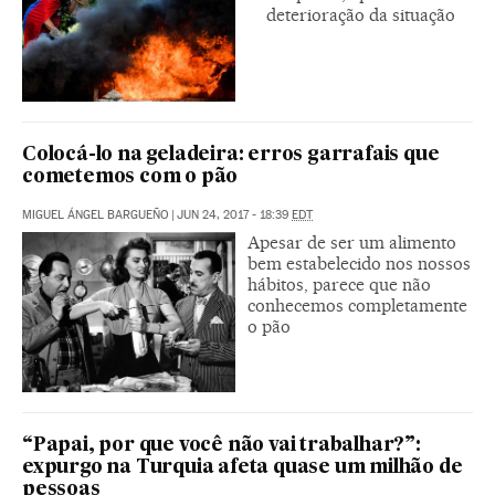
deterioração da situação
Colocá-lo na geladeira: erros garrafais que
cometemos com o pão
MIGUEL ÁNGEL BARGUEÑO
|
JUN 24, 2017 - 18:39
EDT
Apesar de ser um alimento
bem estabelecido nos nossos
hábitos, parece que não
conhecemos completamente
o pão
“Papai, por que você não vai trabalhar?”:
expurgo na Turquia afeta quase um milhão de
pessoas