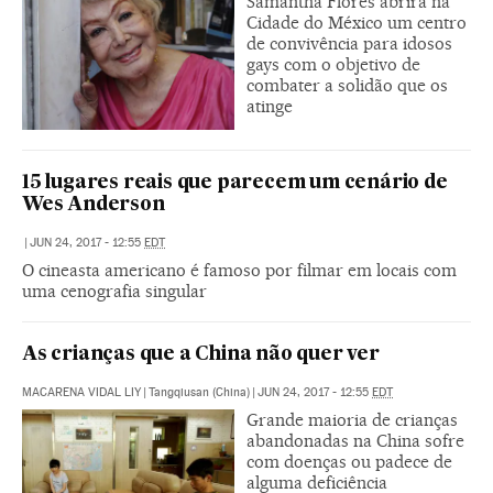
Samantha Flores abrirá na
Cidade do México um centro
de convivência para idosos
gays com o objetivo de
combater a solidão que os
atinge
15 lugares reais que parecem um cenário de
Wes Anderson
|
JUN 24, 2017 - 12:55
EDT
O cineasta americano é famoso por filmar em locais com
uma cenografia singular
As crianças que a China não quer ver
MACARENA VIDAL LIY
|
Tangqiusan (China)
|
JUN 24, 2017 - 12:55
EDT
Grande maioria de crianças
abandonadas na China sofre
com doenças ou padece de
alguma deficiência