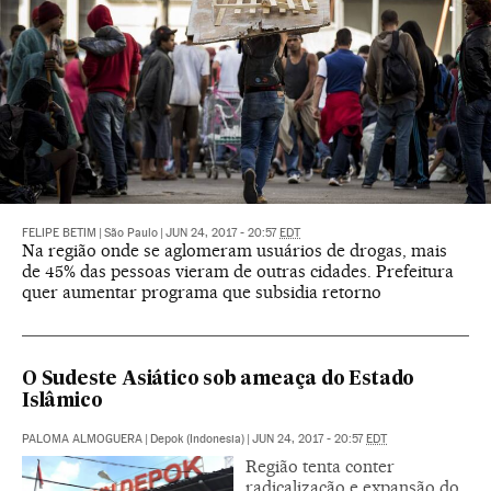
FELIPE BETIM
|
São Paulo
|
JUN 24, 2017 - 20:57
EDT
Na região onde se aglomeram usuários de drogas, mais
de 45% das pessoas vieram de outras cidades. Prefeitura
quer aumentar programa que subsidia retorno
O Sudeste Asiático sob ameaça do Estado
Islâmico
PALOMA ALMOGUERA
|
Depok (Indonesia)
|
JUN 24, 2017 - 20:57
EDT
Região tenta conter
radicalização e expansão do