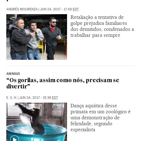
ANDRÉS MOURENZA
|
JUN 24, 2017 - 17:48
EDT
Retaliação a tentativa de
golpe prejudica familiares
dos demitidos, condenados a
trabalhar para sempre
ANIMAIS
“Os gorilas, assim como nós, precisam se
divertir”
E. S. H.
|
JUN 24, 2017 - 15:36
EDT
Dança aquática desse
primata em um zoológico é
uma demonstração de
felicidade, segundo
especialista