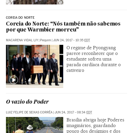
COREIA DO NORTE
Coreia do Norte: “Nós também não sabemos
por que Warmbier morreu”
MACARENA VIDAL LIY
|
Pequim
|
JUN 24, 2017 - 10:35
EDT
O regime de Pyongyang
parece reconhecer que o
estudante sofreu uma
parada cardíaca durante o
cativeiro
O vazio do Poder
LUIZ FELIPE DE SEIXAS CORRÊA
|
JUN 24, 2017 - 08:34
EDT
Brasília abriga hoje Poderes
imaginários, guardando
pouco dos desígnios e dos