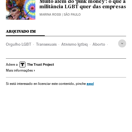
Muito além do ‘pink money’: o que a
militância LGBT quer das empresas
MARINA ROSSI
| SÃO PAULO
ARQUIVADO EM
Orgulho LGBT
Transexuais
Ativismo lgtbiq
Aborto
São Paulo
Manifestações
Homofobia
Transexualidade
Lgtbi
Direitos civis
Ativismo
Adere a
Mais informações
Estado São Paulo
Protestos sociais
Identidade sexual
Direitos humanos
Anticoncepção
Brasil
Reprodução
aquí
Si está interesado en licenciar este contenido, pinche
Mulheres
Sexualidade
América
Medicina
Saúde
Problemas sociais
Sociedade