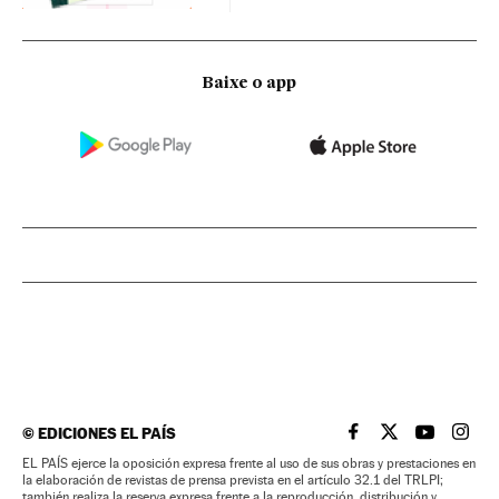
Baixe o app
©
EDICIONES EL PAÍS
EL PAÍS BRASIL EN
EL PAÍS BRASI
EL PAÍS B
EL PA
EL PAÍS ejerce la oposición expresa frente al uso de sus obras y prestaciones en
la elaboración de revistas de prensa prevista en el artículo 32.1 del TRLPI;
también realiza la reserva expresa frente a la reproducción, distribución y