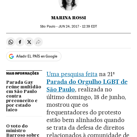
MARINA ROSSI
São Paulo -
JUN
24, 2017 - 12:39
EDT
Compartir en Whatsapp
Compartir en Facebook
Compartir en Twitter
Desplegar Redes Sociales
Añadir EL PAÍS en Google
Uma pesquisa feita
na 21ª
MAIS INFORMAÇÕES
Parada do Orgulho LGBT de
Parada Gay
reúne multidão
São Paulo
, realizada no
em São Paulo
último domingo, 18 de junho,
contra
preconceito e
mostrou que os
por estado
laico
frequentadores do protesto
estão bem alinhados quando
se trata da defesa de direitos
O voto do
ministro
relacionados à comunidade de
Barroso sobre