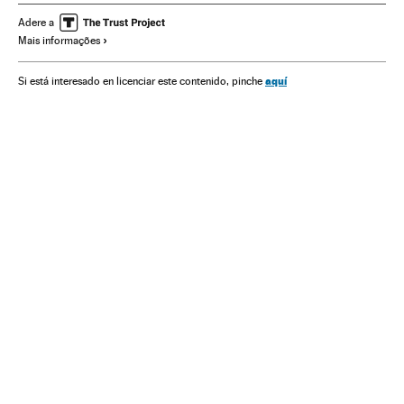
Homossexualidade
Direitos humanos
Brasil
Adere a
Mais informações
Consumo
América do Sul
América Latina
Grupos sociais
América
Preconceitos
aquí
Si está interesado en licenciar este contenido, pinche
Problemas sociais
Justiça
Orientação sexual
Sexualidade
Sociedade