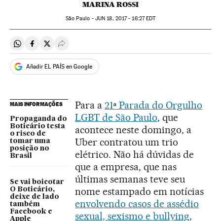
MARINA ROSSI
São Paulo -
JUN
18, 2017 - 16:27
EDT
Compartir en Whatsapp
Compartir en Facebook
Compartir en Twitter
Desplegar Redes Sociales
Añadir EL PAÍS en Google
Para a
21
Parada do Orgulho
MAIS INFORMAÇÕES
ª
LGBT de São Paulo
, que
Propaganda do
Boticário testa
acontece neste domingo, a
o risco de
Uber contratou um trio
tomar uma
posição no
elétrico. Não há dúvidas de
Brasil
que a empresa, que nas
últimas semanas teve seu
Se vai boicotar
nome estampado em notícias
O Boticário,
deixe de lado
envolvendo casos de assédio
também
Facebook e
sexual, sexismo e bullying
,
Apple