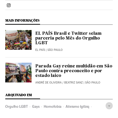
Politica El País Brasil en Instagram
MAIS INFORMAÇÕES
EL PAÍS Brasil e Twitter selam
parceria pelo Mês do Orgulho
LGBT
EL PAÍS
| SÃO PAULO
Parada Gay reúne multidão em São
Paulo contra preconceito e por
estado laico
ANDRÉ DE OLIVEIRA
/
BEATRIZ SANZ
| SÃO PAULO
ARQUIVADO EM
Orgulho LGBT
Gays
Homofobia
Ativismo lgtbiq
São Paulo
Direitos civis
Ativismo
Estado São Paulo