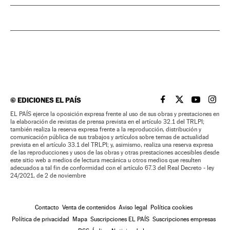
©
EDICIONES EL PAÍS
EL PAÍS BRASIL EN
EL PAÍS BRASI
EL PAÍS B
EL PA
EL PAÍS ejerce la oposición expresa frente al uso de sus obras y prestaciones en
la elaboración de revistas de prensa prevista en el artículo 32.1 del TRLPI;
también realiza la reserva expresa frente a la reproducción, distribución y
comunicación pública de sus trabajos y artículos sobre temas de actualidad
prevista en el artículo 33.1 del TRLPI; y, asimismo, realiza una reserva expresa
de las reproducciones y usos de las obras y otras prestaciones accesibles desde
este sitio web a medios de lectura mecánica u otros medios que resulten
adecuados a tal fin de conformidad con el artículo 67.3 del Real Decreto - ley
24/2021, de 2 de noviembre
Contacto
Venta de contenidos
Aviso legal
Política cookies
Política de privacidad
Mapa
Suscripciones EL PAÍS
Suscripciones empresas