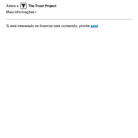
América Latina
Política sanitária
América
Adere a
Mais informações
Problemas sociais
Saúde
Sociedade
aquí
Si está interesado en licenciar este contenido, pinche