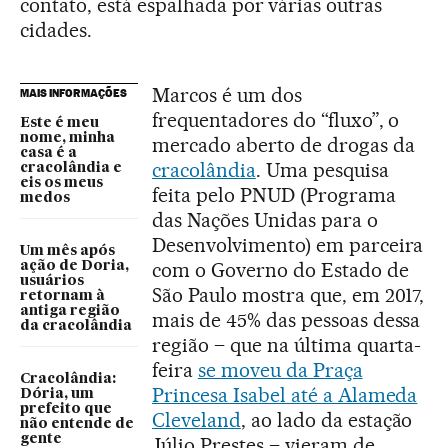
contato, está espalhada por várias outras
cidades.
Marcos é um dos
MAIS INFORMAÇÕES
frequentadores do “fluxo”, o
Este é meu
nome, minha
mercado aberto de drogas da
casa é a
cracolândia
. Uma pesquisa
cracolândia e
eis os meus
feita pelo PNUD (Programa
medos
das Nações Unidas para o
Desenvolvimento) em parceira
Um mês após
com o Governo do Estado de
ação de Doria,
usuários
São Paulo mostra que, em 2017,
retornam à
antiga região
mais de 45% das pessoas dessa
da cracolândia
região – que na última quarta-
feira
se moveu da Praça
Cracolândia:
Princesa Isabel até a Alameda
Dória, um
prefeito que
Cleveland
, ao lado da estação
não entende de
gente
Júlio Prestes – vieram de