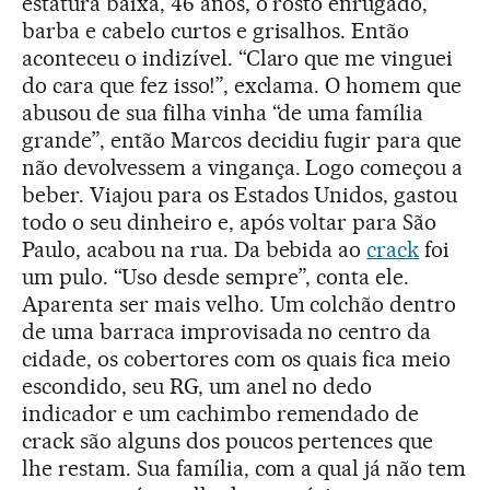
estatura baixa, 46 anos, o rosto enrugado,
barba e cabelo curtos e grisalhos. Então
aconteceu o indizível. “Claro que me vinguei
do cara que fez isso!”, exclama. O homem que
abusou de sua filha vinha “de uma família
grande”, então Marcos decidiu fugir para que
não devolvessem a vingança. Logo começou a
beber. Viajou para os Estados Unidos, gastou
todo o seu dinheiro e, após voltar para São
Paulo, acabou na rua. Da bebida ao
crack
foi
um pulo. “Uso desde sempre”, conta ele.
Aparenta ser mais velho. Um colchão dentro
de uma barraca improvisada no centro da
cidade, os cobertores com os quais fica meio
escondido, seu RG, um anel no dedo
indicador e um cachimbo remendado de
crack são alguns dos poucos pertences que
lhe restam. Sua família, com a qual já não tem