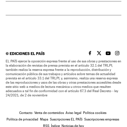
©
EDICIONES EL PAÍS
EL PAÍS BRASIL EN
EL PAÍS BRASI
EL PAÍS B
EL PA
EL PAÍS ejerce la oposición expresa frente al uso de sus obras y prestaciones en
la elaboración de revistas de prensa prevista en el artículo 32.1 del TRLPI;
también realiza la reserva expresa frente a la reproducción, distribución y
comunicación pública de sus trabajos y artículos sobre temas de actualidad
prevista en el artículo 33.1 del TRLPI; y, asimismo, realiza una reserva expresa
de las reproducciones y usos de las obras y otras prestaciones accesibles desde
este sitio web a medios de lectura mecánica u otros medios que resulten
adecuados a tal fin de conformidad con el artículo 67.3 del Real Decreto - ley
24/2021, de 2 de noviembre
Contacto
Venta de contenidos
Aviso legal
Política cookies
Política de privacidad
Mapa
Suscripciones EL PAÍS
Suscripciones empresas
RSS
Índice
Noticias de hoy