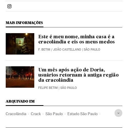
Politica El País Brasil en Instagram
MAIS INFORMAÇÕES
Este é meu nome, minha casa é a
cracolândia e eis os meus medos
F. BETIM
/
JOÃO CASTELLANO
| SÃO PAULO
Um mês após ação de Doria,
usuários retornam à antiga região
da cracolândia
FELIPE BETIM
| SÃO PAULO
ARQUIVADO EM
Cracolândia
Crack
São Paulo
Estado São Paulo
Drogas
Brasil
Saúde pública
América do Sul