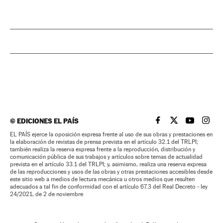
©
EDICIONES EL PAÍS
EL PAÍS BRASIL EN
EL PAÍS BRASI
EL PAÍS B
EL PA
EL PAÍS ejerce la oposición expresa frente al uso de sus obras y prestaciones en
la elaboración de revistas de prensa prevista en el artículo 32.1 del TRLPI;
también realiza la reserva expresa frente a la reproducción, distribución y
comunicación pública de sus trabajos y artículos sobre temas de actualidad
prevista en el artículo 33.1 del TRLPI; y, asimismo, realiza una reserva expresa
de las reproducciones y usos de las obras y otras prestaciones accesibles desde
este sitio web a medios de lectura mecánica u otros medios que resulten
adecuados a tal fin de conformidad con el artículo 67.3 del Real Decreto - ley
24/2021, de 2 de noviembre