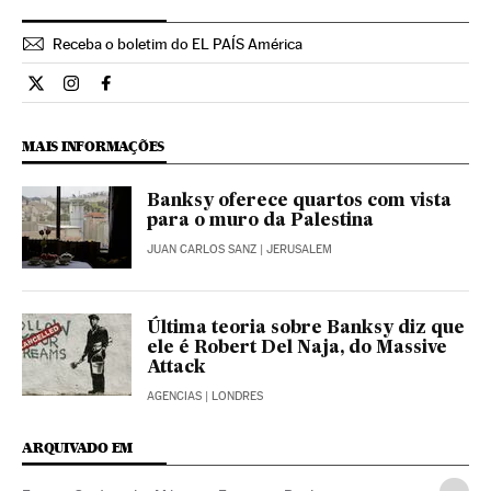
Receba o boletim do EL PAÍS América
Cultura El País Brasil en Twitter
Cultura El País Brasil en Instagram
Cultura El País Brasil en Facebook
MAIS INFORMAÇÕES
Banksy oferece quartos com vista
para o muro da Palestina
JUAN CARLOS SANZ
| JERUSALEM
Última teoria sobre Banksy diz que
ele é Robert Del Naja, do Massive
Attack
AGENCIAS
| LONDRES
ARQUIVADO EM