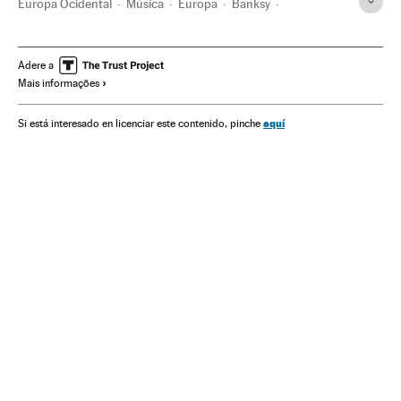
Europa Ocidental
Música
Europa
Banksy
Massive Attack
Bristol
Artistas
Bandas
Inglaterra
Reino Unido
Grafíti
Arte urbana
Arte
Adere a
Mais informações
aquí
Si está interesado en licenciar este contenido, pinche