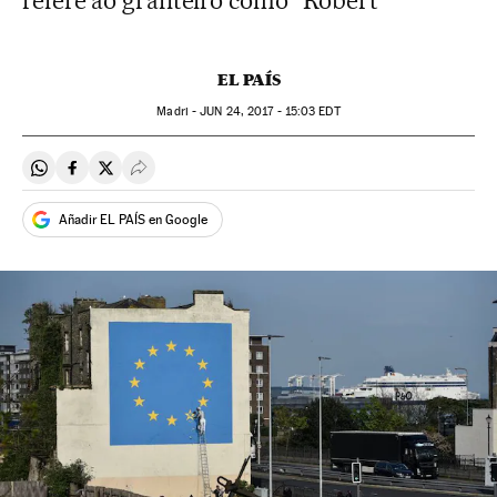
refere ao grafiteiro como "Robert"
EL PAÍS
Madri -
JUN
24, 2017 - 15:03
EDT
Compartir en Whatsapp
Compartir en Facebook
Compartir en Twitter
Desplegar Redes Sociales
Añadir EL PAÍS en Google