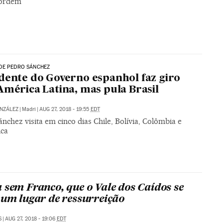
 ordem
DE PEDRO SÁNCHEZ
dente do Governo espanhol faz giro
América Latina, mas pula Brasil
NZÁLEZ
|
Madri
|
AUG 27, 2018 - 19:55
EDT
nchez visita em cinco dias Chile, Bolívia, Colômbia e
ica
 sem Franco, que o Vale dos Caídos se
 um lugar de ressurreição
S
|
AUG 27, 2018 - 19:06
EDT