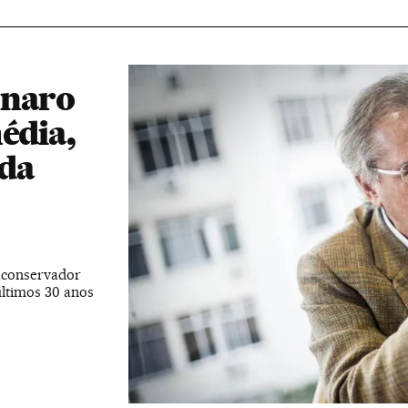
onaro
édia,
ada
raconservador
últimos 30 anos