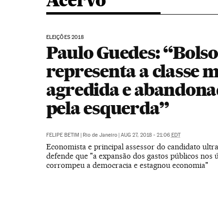
Acervo
ELEIÇÕES 2018
Paulo Guedes: “Bols
representa a classe m
agredida e abandon
pela esquerda”
FELIPE BETIM
|
Rio de Janeiro
|
AUG 27, 2018 - 21:06
EDT
Economista e principal assessor do candidato ult
defende que "a expansão dos gastos públicos nos 
corrompeu a democracia e estagnou economia"