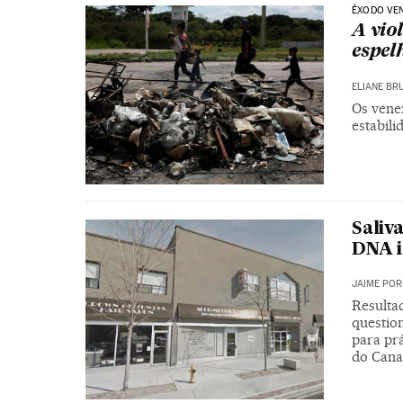
ÊXODO VE
A vio
espel
ELIANE BR
Os vene
estabili
Saliv
DNA 
JAIME POR
Resulta
questio
para pr
do Can