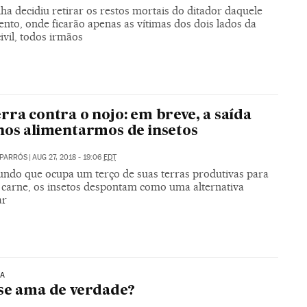
a decidiu retirar os restos mortais do ditador daquele
to, onde ficarão apenas as vítimas dos dois lados da
ivil, todos irmãos
rra contra o nojo: em breve, a saída
nos alimentarmos de insetos
APARRÓS
|
AUG 27, 2018 - 19:06
EDT
do que ocupa um terço de suas terras produtivas para
r carne, os insetos despontam como uma alternativa
ar
IA
se ama de verdade?