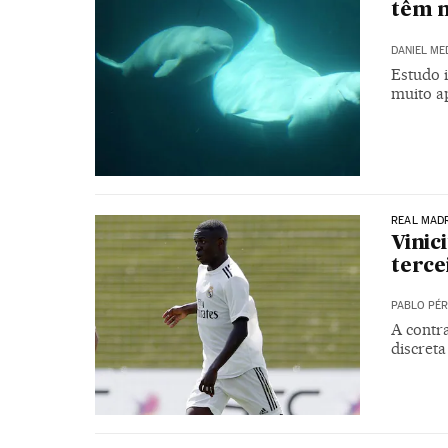
têm 
DANIEL ME
Estudo i
muito a
REAL MAD
Vinic
terce
PABLO PÉR
A contr
discret