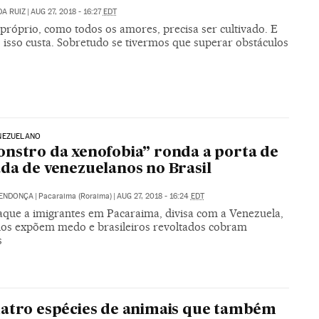
A RUIZ
|
AUG 27, 2018 - 16:27
EDT
próprio, como todos os amores, precisa ser cultivado. E
 isso custa. Sobretudo se tivermos que superar obstáculos
NEZUELANO
nstro da xenofobia” ronda a porta de
da de venezuelanos no Brasil
MENDONÇA
|
Pacaraima (Roraima)
|
AUG 27, 2018 - 16:24
EDT
aque a imigrantes em Pacaraima, divisa com a Venezuela,
dos expõem medo e brasileiros revoltados cobram
s
atro espécies de animais que também