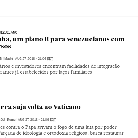
NEZUELANO
ha, um plano B para venezuelanos com
rsos
ÓN
|
Madri
|
AUG 27, 2018 - 21:06
EDT
rios e investidores encontram facilidades de integração
rantes já estabelecidos por laços familiares
rra suja volta ao Vaticano
RDÚ
|
Roma
|
AUG 27, 2018 - 21:06
EDT
es contra o Papa avivam o fogo de uma luta por poder
farçada de ideologia e ortodoxia religiosa, busca restaurar