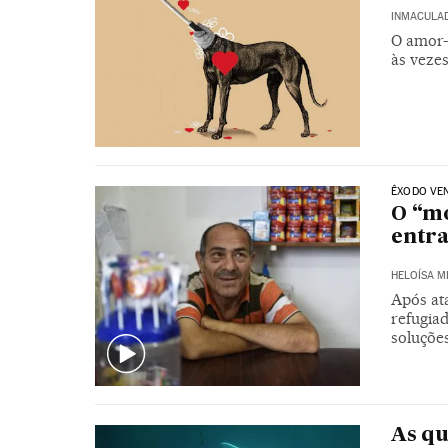
INMACULAD
O amor-
às vezes
ÊXODO VE
O “mo
entra
HELOÍSA 
Após at
refugia
soluçõe
As qu