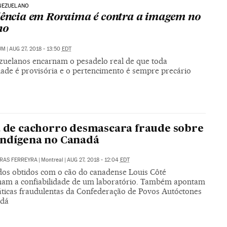
NEZUELANO
lência em Roraima é contra a imagem no
ho
UM
|
AUG 27, 2018 - 13:50
EDT
zuelanos encarnam o pesadelo real de que toda
dade é provisória e o pertencimento é sempre precário
a de cachorro desmascara fraude sobre
indígena no Canadá
RAS FERREYRA
|
Montreal
|
AUG 27, 2018 - 12:04
EDT
dos obtidos com o cão do canadense Louis Côté
nam a confiabilidade de um laboratório. Também apontam
áticas fraudulentas da Confederação de Povos Autóctones
adá