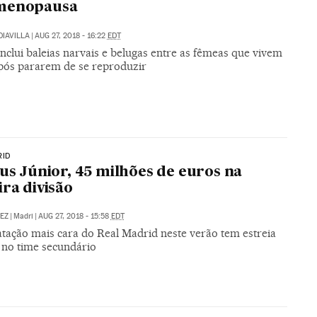
menopausa
DIAVILLA
|
AUG 27, 2018 - 16:22
EDT
nclui baleias narvais e belugas entre as fêmeas que vivem
pós pararem de se reproduzir
RID
ius Júnior, 45 milhões de euros na
ira divisão
EZ
|
Madri
|
AUG 27, 2018 - 15:58
EDT
atação mais cara do Real Madrid neste verão tem estreia
a no time secundário