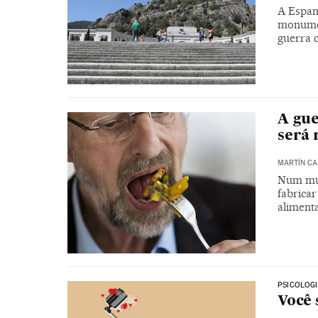
A Espanh
monumen
guerra c
A gue
será 
MARTÍN C
Num mun
fabrica
aliment
PSICOLOG
Você 