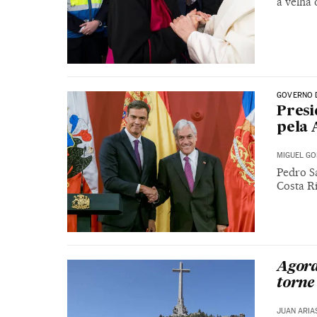
a velha
GOVERNO 
Presi
pela 
MIGUEL GO
Pedro Sá
Costa R
Agora
torne
JUAN ARIA