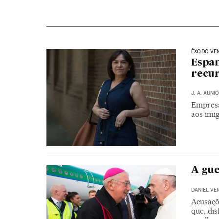
ÊXODO VE
Espan
recu
J. A. AUNI
Empresá
aos imig
A gue
DANIEL VE
Acusaçõ
que, dis