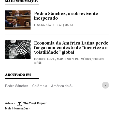
MAIS INFORMAÇÕES
Pedro Sánchez, o sobrevivente
inesperado
ELSA GARCÍA DE BLAS
| MADRI
Economia da América Latina perde
força num contexto de “incerteza e
volatilidade” global
IGNACIO FARIZA
/
MAR CENTENERA
| MÉXICO / BUENOS
AIRES
ARQUIVADO EM
Pedro Sánchez
Colômbia
América do Sul
América Latina
América
Espanha
Governo de Espanha
Presidência Governo Espanha
Adere a
Mais informações
Governo
Administração Estado
Administração pública