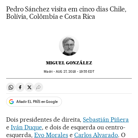
Pedro Sánchez visita em cinco dias Chile,
Bolívia, Colômbia e Costa Rica
MIGUEL GONZÁLEZ
Madri -
AUG
27, 2018 - 19:55
EDT
Compartir en Whatsapp
Compartir en Facebook
Compartir en Twitter
Desplegar Redes Sociales
Añadir EL PAÍS en Google
Dois presidentes de direita,
Sebastián Piñera
e
Iván Duque
, e dois de esquerda ou centro-
esquerda,
Evo Morales
e
Carlos Alvarado
. O