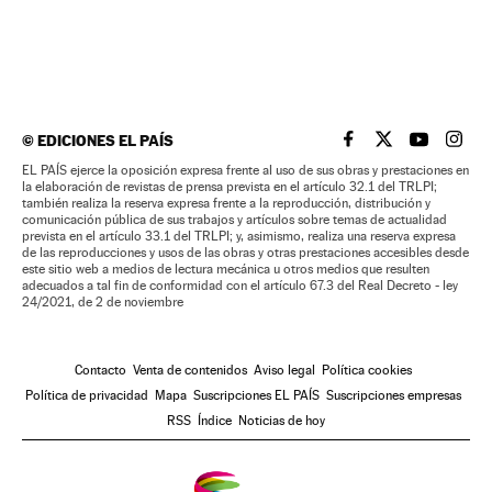
©
EDICIONES EL PAÍS
EL PAÍS BRASIL EN
EL PAÍS BRASI
EL PAÍS B
EL PA
EL PAÍS ejerce la oposición expresa frente al uso de sus obras y prestaciones en
la elaboración de revistas de prensa prevista en el artículo 32.1 del TRLPI;
también realiza la reserva expresa frente a la reproducción, distribución y
comunicación pública de sus trabajos y artículos sobre temas de actualidad
prevista en el artículo 33.1 del TRLPI; y, asimismo, realiza una reserva expresa
de las reproducciones y usos de las obras y otras prestaciones accesibles desde
este sitio web a medios de lectura mecánica u otros medios que resulten
adecuados a tal fin de conformidad con el artículo 67.3 del Real Decreto - ley
24/2021, de 2 de noviembre
Contacto
Venta de contenidos
Aviso legal
Política cookies
Política de privacidad
Mapa
Suscripciones EL PAÍS
Suscripciones empresas
RSS
Índice
Noticias de hoy