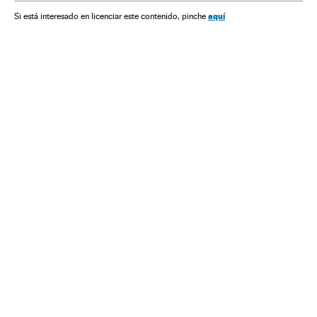
Política
aquí
Si está interesado en licenciar este contenido, pinche