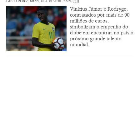
PABLO PÉREZ
|
Madri
|
OCT 19, 2018 - 15:50
EDT
Vinícius Júnior e Rodrygo,
contratados por mais de 90
milhões de euros,
simbolizam o empenho do
clube em encontrar no país o
próximo grande talento
mundial