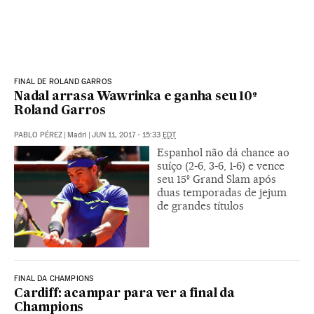
FINAL DE ROLAND GARROS
Nadal arrasa Wawrinka e ganha seu 10º
Roland Garros
PABLO PÉREZ
|
Madri
|
JUN 11, 2017 - 15:33
EDT
Espanhol não dá chance ao
suíço (2-6, 3-6, 1-6) e vence
seu 15º Grand Slam após
duas temporadas de jejum
de grandes títulos
FINAL DA CHAMPIONS
Cardiff: acampar para ver a final da
Champions