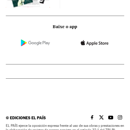
Baixe o app
©
EDICIONES EL PAÍS
EL PAÍS BRASIL EN
EL PAÍS BRASI
EL PAÍS B
EL PA
EL PAÍS ejerce la oposición expresa frente al uso de sus obras y prestaciones en