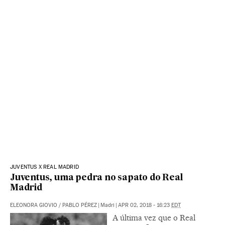
JUVENTUS X REAL MADRID
Juventus, uma pedra no sapato do Real
Madrid
ELEONORA GIOVIO
/
PABLO PÉREZ
|
Madri
|
APR 02, 2018 - 16:23
EDT
A última vez que o Real