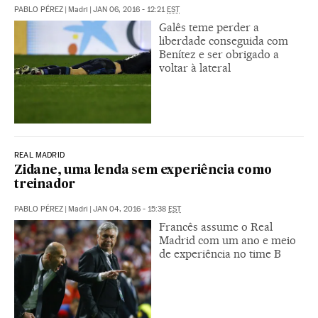
PABLO PÉREZ
|
Madri
|
JAN 06, 2016 - 12:21
EST
Galês teme perder a
liberdade conseguida com
Benítez e ser obrigado a
voltar à lateral
REAL MADRID
Zidane, uma lenda sem experiência como
treinador
PABLO PÉREZ
|
Madri
|
JAN 04, 2016 - 15:38
EST
Francês assume o Real
Madrid com um ano e meio
de experiência no time B