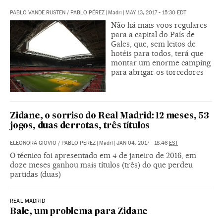
PABLO VANDE RUSTEN
/
PABLO PÉREZ
|
Madri
|
MAY 13, 2017 - 15:30
EDT
Não há mais voos regulares
para a capital do País de
Gales, que, sem leitos de
hotéis para todos, terá que
montar um enorme camping
para abrigar os torcedores
Zidane, o sorriso do Real Madrid: 12 meses, 53
jogos, duas derrotas, três títulos
ELEONORA GIOVIO
/
PABLO PÉREZ
|
Madri
|
JAN 04, 2017 - 18:46
EST
O técnico foi apresentado em 4 de janeiro de 2016, em
doze meses ganhou mais títulos (três) do que perdeu
partidas (duas)
REAL MADRID
Bale, um problema para Zidane