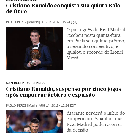
Cristiano Ronaldo conquista sua quinta Bola
de Ouro
PABLO PÉREZ
|
Madrid
|
DEC 07, 2017 - 15:24
EST
O português do Real Madrid
recebeu nesta quinta-feira
em Paris seu quinto prêmio,
o segundo consecutivo, e
igualou o recorde de Lionel
Messi
SUPERCOPA DA ESPANHA
Cristiano Ronaldo, suspenso por cinco jogos
após empurrar árbitro e expulsão
PABLO PÉREZ
|
Madri
|
AUG 14, 2017 - 13:24
EDT
Atacante perderá o início do
campeonato Espanhol, mas
Real Madrid pode recorrer
da decisão