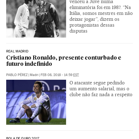
venceu a Juve numa
eliminatória foi em 1987. “Na
Itália, somos mestres em não
deixar jogar”, dizem os
protagonistas dessas
disputas
REAL MADRID
Cristiano Ronaldo, presente conturbado e
futuro indefinido
PABLO PÉREZ
|
Madri
|
FEB 08, 2018 - 14:59
EST
O atacante segue pedindo
um aumento salarial, mas o
clube não faz nada a respeito
BOLA DE OURO 2017