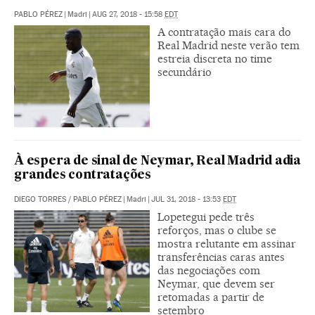
PABLO PÉREZ
|
Madri
|
AUG 27, 2018 - 15:58
EDT
A contratação mais cara do
Real Madrid neste verão tem
estreia discreta no time
secundário
À espera de sinal de Neymar, Real Madrid adia
grandes contratações
DIEGO TORRES
/
PABLO PÉREZ
|
Madri
|
JUL 31, 2018 - 13:53
EDT
Lopetegui pede três
reforços, mas o clube se
mostra relutante em assinar
transferências caras antes
das negociações com
Neymar, que devem ser
retomadas a partir de
setembro