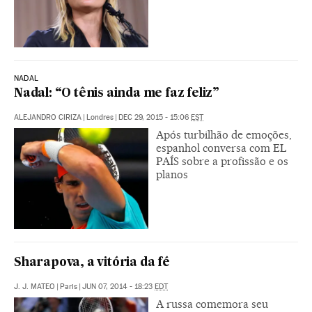
NADAL
Nadal: “O tênis ainda me faz feliz”
ALEJANDRO CIRIZA
|
Londres
|
DEC 29, 2015 - 15:06
EST
Após turbilhão de emoções,
espanhol conversa com EL
PAÍS sobre a profissão e os
planos
Sharapova, a vitória da fé
J. J. MATEO
|
Paris
|
JUN 07, 2014 - 18:23
EDT
A russa comemora seu