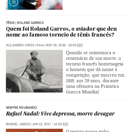
TÊNIS | ROLAND GARROS
Quem foi Roland Garros, o aviador que deu
nome ao famoso torneio de tênis francês?
ALEJANDRO CIRIZA
|
Paris
|
MAY 28, 2018 - 16:09
EDT
Quando se comemora o
centenário de sua morte, o
torneio francês homenageia
o homem que dá nome à
competição, que morreu em
1918, aos 29 anos, durante
uma ofensiva na Primeira
Guerra Mundial
SEMPRE ROUBANDO
Rafael Nadal: Vive depressa, morre devagar
MANUEL JABOIS
|
JUN 12, 2017 - 14:20
EDT
O tenista nunca tinha