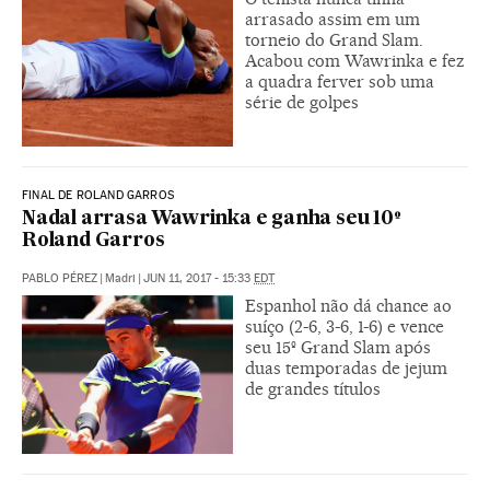
arrasado assim em um
torneio do Grand Slam.
Acabou com Wawrinka e fez
a quadra ferver sob uma
série de golpes
FINAL DE ROLAND GARROS
Nadal arrasa Wawrinka e ganha seu 10º
Roland Garros
PABLO PÉREZ
|
Madri
|
JUN 11, 2017 - 15:33
EDT
Espanhol não dá chance ao
suíço (2-6, 3-6, 1-6) e vence
seu 15º Grand Slam após
duas temporadas de jejum
de grandes títulos