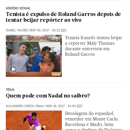
ASSÉDIO SEXUAL
Tenista é expulso de Roland Garros depois de
tentar beijar repórter ao vivo
ISABEL VALDÉS
|
MAY 30, 2017 - 20:22
EDT
Tenista francês tentou beijar
a repórter Maly Thomas
durante entrevista em
Roland Garros
TÊNIS
Quem pode com Nadal no saibro?
ALEJANDRO CIRIZA
|
Madri
|
MAY 16, 2017 - 14:00
EDT
Decolagem do espanhol,
vencedor em Monte Carlo,
Barcelona e Madri, bem
como o declínio de Djokovic