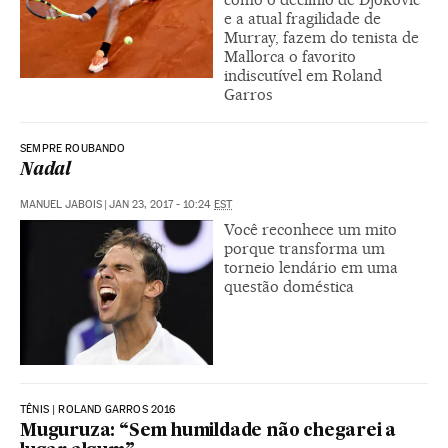
e a atual fragilidade de
Murray, fazem do tenista de
Mallorca o favorito
indiscutível em Roland
Garros
SEMPRE ROUBANDO
Nadal
MANUEL JABOIS
|
JAN 23, 2017 - 10:24
EST
Você reconhece um mito
porque transforma um
torneio lendário em uma
questão doméstica
TÊNIS | ROLAND GARROS 2016
Muguruza: “Sem humildade não chegarei a