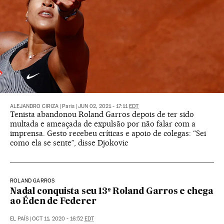
ALEJANDRO CIRIZA
|
Paris
|
JUN 02, 2021 - 17:11
EDT
Tenista abandonou Roland Garros depois de ter sido
multada e ameaçada de expulsão por não falar com a
imprensa. Gesto recebeu críticas e apoio de colegas: “Sei
como ela se sente”, disse Djokovic
ROLAND GARROS
Nadal conquista seu 13º Roland Garros e chega
ao Éden de Federer
EL PAÍS
|
OCT 11, 2020 - 16:52
EDT