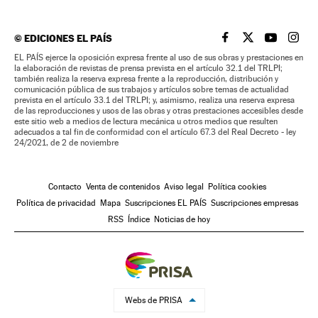
©
EDICIONES EL PAÍS
EL PAÍS BRASIL EN
EL PAÍS BRASI
EL PAÍS B
EL PA
EL PAÍS ejerce la oposición expresa frente al uso de sus obras y prestaciones en
la elaboración de revistas de prensa prevista en el artículo 32.1 del TRLPI;
también realiza la reserva expresa frente a la reproducción, distribución y
comunicación pública de sus trabajos y artículos sobre temas de actualidad
prevista en el artículo 33.1 del TRLPI; y, asimismo, realiza una reserva expresa
de las reproducciones y usos de las obras y otras prestaciones accesibles desde
este sitio web a medios de lectura mecánica u otros medios que resulten
adecuados a tal fin de conformidad con el artículo 67.3 del Real Decreto - ley
24/2021, de 2 de noviembre
Contacto
Venta de contenidos
Aviso legal
Política cookies
Política de privacidad
Mapa
Suscripciones EL PAÍS
Suscripciones empresas
RSS
Índice
Noticias de hoy
Webs de PRISA