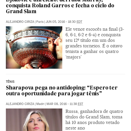
Djokovic é um eleito: derruba Murray,
conquista Roland Garros e fecha o ciclo do
Grand Slam
ALEJANDRO CIRIZA
|
París
|
JUN 05, 2016 - 18:30
EDT
Ele vence escocês na final (3-
6, 6-1, 6-2 e 6-4) e conquista
seu 12º título em um dos
grandes torneios. É o oitavo
tenista a ganhar os quatro
‘majors’
TÊNIS
Sharapova pega no antidoping: “Espero ter
outra oportunidade para jogar tênis”
ALEJANDRO CIRIZA
|
Madri
|
MAR 08, 2016 - 11:38
EST
Russa, ganhadora de quatro
títulos do Grand Slam, toma
há 10 anos produto vetado
neste ano