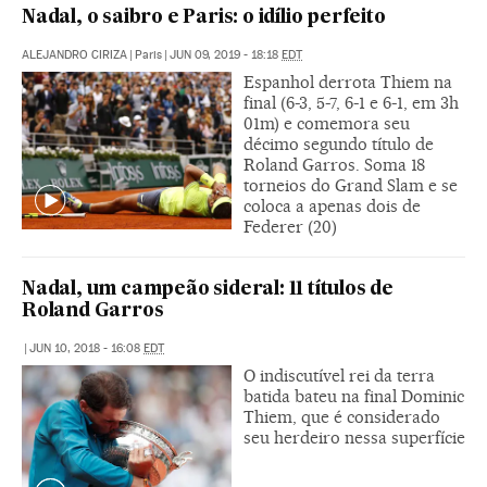
Nadal, o saibro e Paris: o idílio perfeito
ALEJANDRO CIRIZA
|
Paris
|
JUN 09, 2019 - 18:18
EDT
Espanhol derrota Thiem na
final (6-3, 5-7, 6-1 e 6-1, em 3h
01m) e comemora seu
décimo segundo título de
Roland Garros. Soma 18
torneios do Grand Slam e se
coloca a apenas dois de
Federer (20)
Nadal, um campeão sideral: 11 títulos de
Roland Garros
|
JUN 10, 2018 - 16:08
EDT
O indiscutível rei da terra
batida bateu na final Dominic
Thiem, que é considerado
seu herdeiro nessa superfície