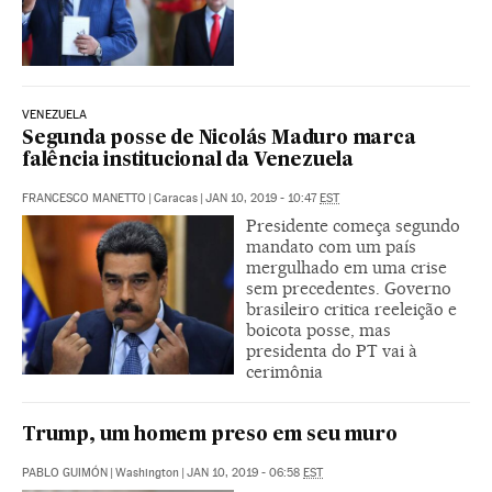
VENEZUELA
Segunda posse de Nicolás Maduro marca
falência institucional da Venezuela
FRANCESCO MANETTO
|
Caracas
|
JAN 10, 2019 - 10:47
EST
Presidente começa segundo
mandato com um país
mergulhado em uma crise
sem precedentes. Governo
brasileiro critica reeleição e
boicota posse, mas
presidenta do PT vai à
cerimônia
Trump, um homem preso em seu muro
PABLO GUIMÓN
|
Washington
|
JAN 10, 2019 - 06:58
EST