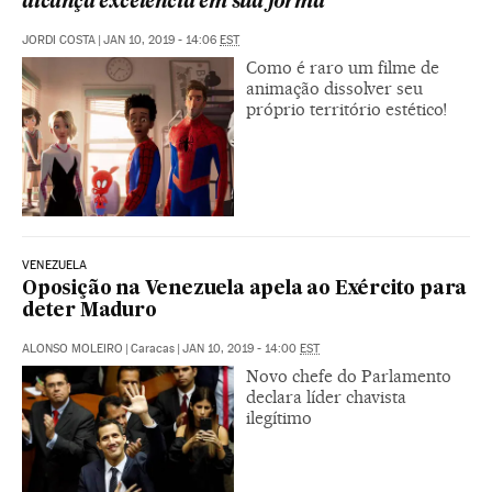
alcança excelência em sua forma
JORDI COSTA
|
JAN 10, 2019 - 14:06
EST
Como é raro um filme de
animação dissolver seu
próprio território estético!
VENEZUELA
Oposição na Venezuela apela ao Exército para
deter Maduro
ALONSO MOLEIRO
|
Caracas
|
JAN 10, 2019 - 14:00
EST
Novo chefe do Parlamento
declara líder chavista
ilegítimo