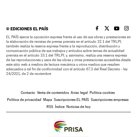
©
EDICIONES EL PAÍS
EL PAÍS BRASIL EN
EL PAÍS BRASI
EL PAÍS B
EL PA
EL PAÍS ejerce la oposición expresa frente al uso de sus obras y prestaciones en
la elaboración de revistas de prensa prevista en el artículo 32.1 del TRLPI;
también realiza la reserva expresa frente a la reproducción, distribución y
comunicación pública de sus trabajos y artículos sobre temas de actualidad
prevista en el artículo 33.1 del TRLPI; y, asimismo, realiza una reserva expresa
de las reproducciones y usos de las obras y otras prestaciones accesibles desde
este sitio web a medios de lectura mecánica u otros medios que resulten
adecuados a tal fin de conformidad con el artículo 67.3 del Real Decreto - ley
24/2021, de 2 de noviembre
Contacto
Venta de contenidos
Aviso legal
Política cookies
Política de privacidad
Mapa
Suscripciones EL PAÍS
Suscripciones empresas
RSS
Índice
Noticias de hoy