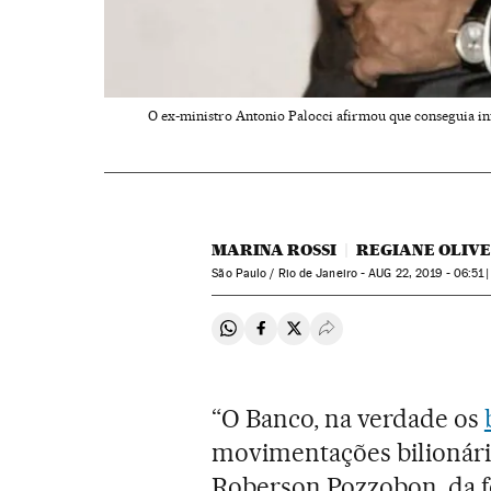
O ex-ministro Antonio Palocci afirmou que conseguia inf
MARINA ROSSI
REGIANE OLIV
São Paulo / Rio de Janeiro -
AUG
22, 2019 - 06:51
Compartir en Whatsapp
Compartir en Facebook
Compartir en Twitter
Desplegar Redes Soci
“O Banco, na verdade os
movimentações bilionária
Roberson Pozzobon, da fo