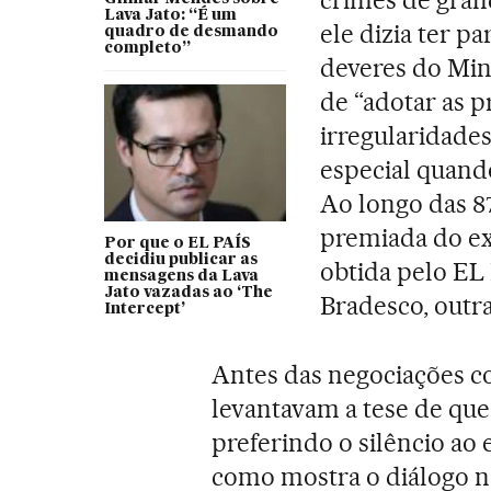
Lava Jato: “É um
ele dizia ter p
quadro de desmando
completo”
deveres do Mini
de “adotar as p
irregularidade
especial quand
Ao longo das 8
premiada do ex-
Por que o EL PAÍS
decidiu publicar as
obtida pelo EL 
mensagens da Lava
Jato vazadas ao ‘The
Bradesco, outra
Intercept’
Antes das negociações co
levantavam a tese de qu
preferindo o silêncio ao
como mostra o diálogo no