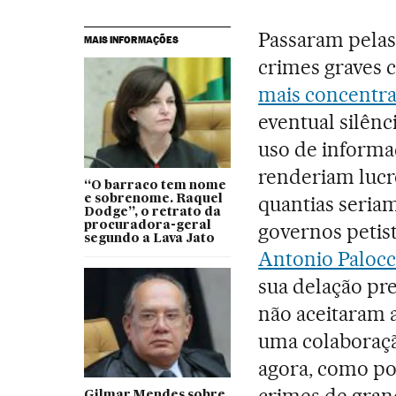
Passaram pelas
MAIS INFORMAÇÕES
crimes graves 
mais concentra
eventual silênc
uso de informa
renderiam lucr
“O barraco tem nome
quantias seria
e sobrenome. Raquel
Dodge”, o retrato da
procuradora-geral
governos petis
segundo a Lava Jato
Antonio Palocc
sua delação pr
não aceitaram 
uma colaboraçã
agora, como po
crimes de grand
Gilmar Mendes sobre