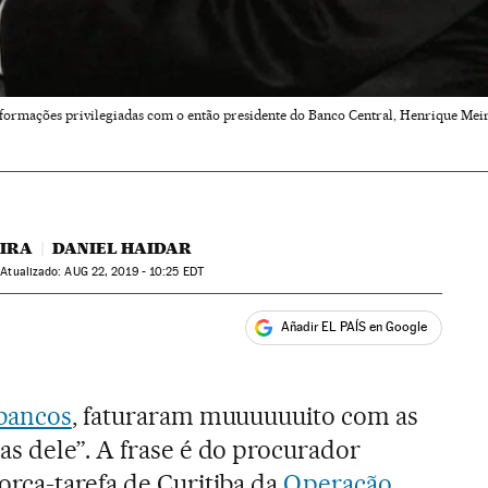
ormações privilegiadas com o então presidente do Banco Central, Henrique Meirel
EIRA
DANIEL HAIDAR
atualizado:
AUG
22, 2019 - 10:25
EDT
Añadir EL PAÍS en Google
ales
bancos
, faturaram muuuuuuito com as
s dele”. A frase é do procurador
rça-tarefa de Curitiba da
Operação