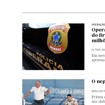
OPERAÇÃO
Opera
do Br
milhõ
EL PAÍS
|
Sã
Em nova
apreens
O nep
BREILLER 
Prática
nos club