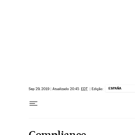
Pular para o conteúdo
ESPAÑA
Sep 29, 2019
|
Atualizado 20:45
EDT
|
Edição:
Compliance