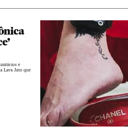
rônica
ce’
nitários e
da Lava Jato que