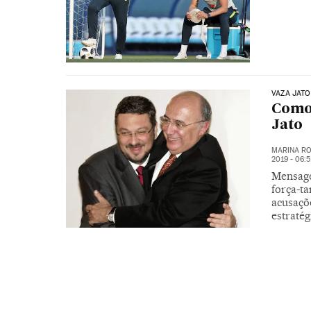
VAZA JATO
Como 
Jato
MARINA RO
2019 - 06:
Mensage
força-ta
acusaçõe
estratég