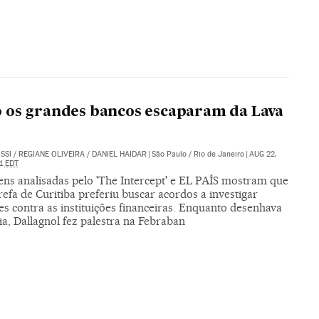
os grandes bancos escaparam da Lava
SSI
/
REGIANE OLIVEIRA
/
DANIEL HAIDAR
|
São Paulo / Rio de Janeiro
|
AUG 22,
51
EDT
ns analisadas pelo 'The Intercept' e EL PAÍS mostram que
refa de Curitiba preferiu buscar acordos a investigar
s contra as instituições financeiras. Enquanto desenhava
ia, Dallagnol fez palestra na Febraban