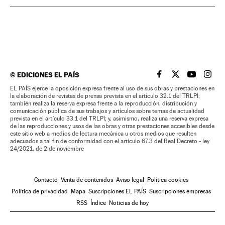
©
EDICIONES EL PAÍS
EL PAÍS BRASIL EN
EL PAÍS BRASI
EL PAÍS B
EL PA
EL PAÍS ejerce la oposición expresa frente al uso de sus obras y prestaciones en
la elaboración de revistas de prensa prevista en el artículo 32.1 del TRLPI;
también realiza la reserva expresa frente a la reproducción, distribución y
comunicación pública de sus trabajos y artículos sobre temas de actualidad
prevista en el artículo 33.1 del TRLPI; y, asimismo, realiza una reserva expresa
de las reproducciones y usos de las obras y otras prestaciones accesibles desde
este sitio web a medios de lectura mecánica u otros medios que resulten
adecuados a tal fin de conformidad con el artículo 67.3 del Real Decreto - ley
24/2021, de 2 de noviembre
Contacto
Venta de contenidos
Aviso legal
Política cookies
Política de privacidad
Mapa
Suscripciones EL PAÍS
Suscripciones empresas
RSS
Índice
Noticias de hoy