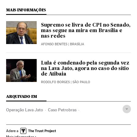
MAIS INFORMAÇÕES
Supremo se livra de CPI no Senado,
mas segue na mira em Brasília e
nas redes
AFONSO BENITES
| BRASÍLIA
Lula é condenado pela segunda vez
na Lava Jato, agora no caso do sítio
de Atibaia
RODOLFO BORGES
| SÃO PAULO
ARQUIVADO EM
Operação Lava Jato
Caso Petrobras
Investigação policial
Subornos
Financiamento ilegal
Lavagem dinheiro
Petrobras
Polícia Federal
Adere a
Mais informações