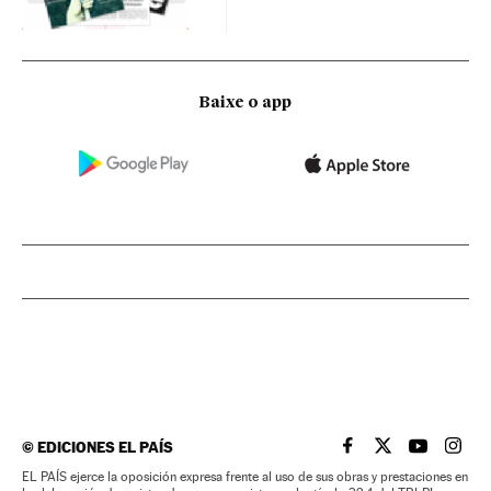
Baixe o app
©
EDICIONES EL PAÍS
EL PAÍS BRASIL EN
EL PAÍS BRASI
EL PAÍS B
EL PA
EL PAÍS ejerce la oposición expresa frente al uso de sus obras y prestaciones en