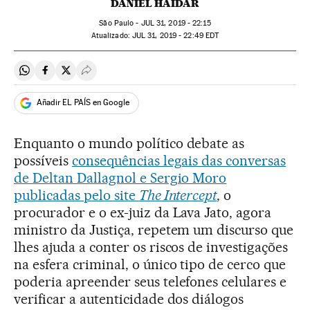
DANIEL HAIDAR
São Paulo -
JUL
31, 2019 - 22:15
atualizado:
JUL
31, 2019 - 22:49
EDT
Compartir en Whatsapp
Compartir en Facebook
Compartir en Twitter
Desplegar Redes Sociales
Añadir EL PAÍS en Google
Enquanto o mundo político debate as
possíveis
consequências legais das conversas
de Deltan Dallagnol e Sergio Moro
publicadas pelo site
The Intercept
, o
procurador e o ex-juiz da Lava Jato, agora
ministro da Justiça, repetem um discurso que
lhes ajuda a conter os riscos de investigações
na esfera criminal, o único tipo de cerco que
poderia apreender seus telefones celulares e
verificar a autenticidade dos diálogos