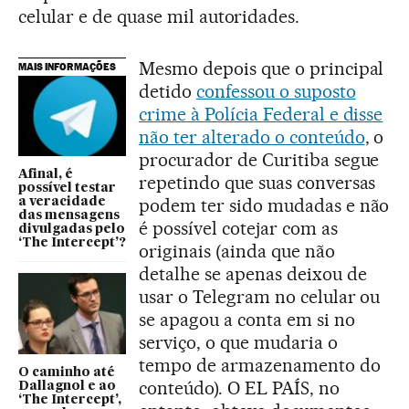
celular e de quase mil autoridades.
Mesmo depois que o principal
MAIS INFORMAÇÕES
detido
confessou o suposto
crime à Polícia Federal e disse
não ter alterado o conteúdo
, o
procurador de Curitiba segue
Afinal, é
repetindo que suas conversas
possível testar
podem ter sido mudadas e não
a veracidade
das mensagens
é possível cotejar com as
divulgadas pelo
‘The Intercept’?
originais (ainda que não
detalhe se apenas deixou de
usar o Telegram no celular ou
se apagou a conta em si no
serviço, o que mudaria o
tempo de armazenamento do
O caminho até
conteúdo). O EL PAÍS, no
Dallagnol e ao
‘The Intercept’,