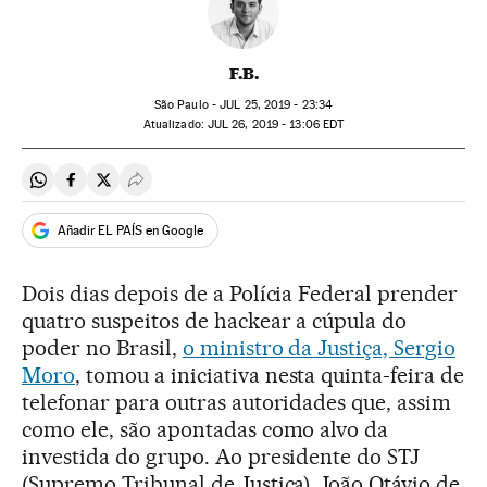
F.B.
São Paulo -
JUL
25, 2019 - 23:34
atualizado:
JUL
26, 2019 - 13:06
EDT
Compartir en Whatsapp
Compartir en Facebook
Compartir en Twitter
Desplegar Redes Sociales
Añadir EL PAÍS en Google
Dois dias depois de a Polícia Federal prender
quatro suspeitos de hackear a cúpula do
poder no Brasil,
o ministro da Justiça, Sergio
Moro
, tomou a iniciativa nesta quinta-feira de
telefonar para outras autoridades que, assim
como ele, são apontadas como alvo da
investida do grupo. Ao presidente do STJ
(Supremo Tribunal de Justiça), João Otávio de