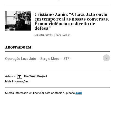
Cristiano Zanin: “A Lava Jato ouviu
em tempo real as nossas conversas.
É uma violência ao direito de
defesa”
MARINA ROSSI
| SÃO PAULO
ARQUIVADO EM
Operação Lava Jato
Sergio Moro
STF
Deltan Dallagnol
The Intercept
Glenn Greenwald
Caso Petrobras
Jair Bolsonaro
Justiça Federal
Adere a
Mais informações
Polícia Federal
Corrupção política
Tribunais
Ciberespionagem
Brasil
Polícia
Corrupção
aquí
Si está interesado en licenciar este contenido, pinche
Poder judicial
Delitos informáticos
América do Sul
América Latina
América
Política
Justiça