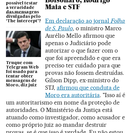
Bolsonaro, Rodrigo
possível testar
Maia e STF
a veracidade
das mensagens
divulgadas pelo
Em declaração ao jornal
Folha
‘The Intercept’?
de S. Paulo
, o ministro Marco
Aurélio Mello afirmou que
apenas o Judiciário pode
autorizar o que fazer com o
que foi apreendido e que era
Truque com
preciso ter cuidado para que
Telegram Web
provas não fossem destruídas.
foi usado para
tentar obter
Gilson Dipp, ex-ministro do
mensagens de
Moro, diz juiz
STJ,
afirmou que conduta de
Moro era autoritária
. "Isso aí é
um autoritarismo em nome da proteção de
autoridades. O Ministério da Justiça está
atuando como investigador, como acusador e
como próprio juiz ao mandar destruir
provas, se é que isso é verdade. Eu não estou