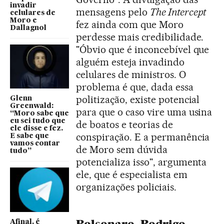
invadir
mensagens pelo
The Intercept
celulares de
Moro e
fez ainda com que Moro
Dallagnol
perdesse mais credibilidade.
"Óbvio que é inconcebível que
alguém esteja invadindo
celulares de ministros. O
problema é que, dada essa
politização, existe potencial
Glenn
Greenwald:
para que o caso vire uma usina
“Moro sabe que
eu sei tudo que
de boatos e teorias de
ele disse e fez.
conspiração. E a permanência
E sabe que
vamos contar
de Moro sem dúvida
tudo”
potencializa isso", argumenta
ele, que é especialista em
organizações policiais.
Afinal, é